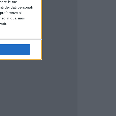
icare le tue
ti dei dati personali
 preferenze si
nso in qualsiasi
 web.