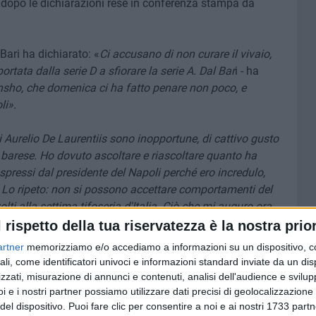
o dopo le dichiarazioni rese in conferenza stampa da
 Bari ha dichiarato: «
Ci accusano di non curare il vivaio,
ata dalla serie D a sfiorare la serie A. Dal Bar
i - ha
nsho, che domenica ci ha fatto penare non poco, e
li».
i Aurelio De Laurentiis sono inopportune, di cattivo gusto
a barese. Ho dovuto ascoltare e riascoltare quanto ha
spressi dal presidente del Napoli perché ero incredulo,
. Lo ripeto: non si possono accettare comportamenti del
ivolti alla settima tifoseria d'Italia. Ciò che mi auguro ora
-
tiis ammetta l'errore e chieda scusa all'intera città e ai
l rispetto della tua riservatezza è la nostra prior
artner
memorizziamo e/o accediamo a informazioni su un dispositivo, c
ali, come identificatori univoci e informazioni standard inviate da un di
a di più il sentimento diffusissimo in città nelle ultime
zzati, misurazione di annunci e contenuti, analisi dell'audience e svilupp
e, è anche tifosissimo del Bari e ci ha messo la faccia più
i e i nostri partner possiamo utilizzare dati precisi di geolocalizzazione 
del dispositivo. Puoi fare clic per consentire a noi e ai nostri 1733 partn
 calcio e soprattutto dell'impianto di strada Torrebella.