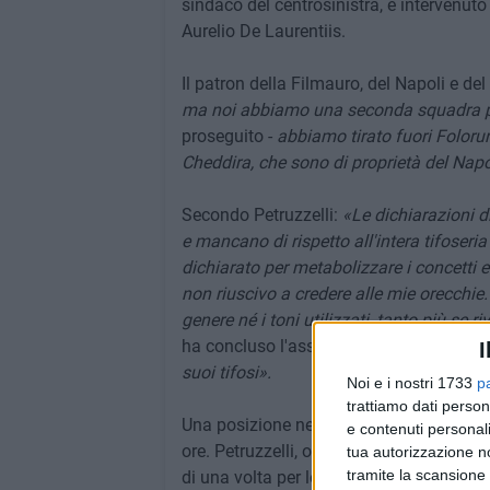
sindaco del centrosinistra, è intervenut
Aurelio De Laurentiis.
Il patron della Filmauro, del Napoli e del
ma noi abbiamo una seconda squadra port
proseguito -
abbiamo tirato fuori Foloru
Cheddira, che sono di proprietà del Napo
Secondo Petruzzelli:
«Le dichiarazioni d
e mancano di rispetto all'intera tifoseri
dichiarato per metabolizzare i concetti e
non riuscivo a credere alle mie orecchie
genere né i toni utilizzati, tanto più se r
ha concluso l'assessore -
è che De Lauren
I
suoi tifosi».
Noi e i nostri 1733
p
trattiamo dati person
Una posizione netta, che rimarca una volt
e contenuti personali
ore. Petruzzelli, oltre che amministrator
tua autorizzazione no
tramite la scansione 
di una volta per le sorti della squadra di