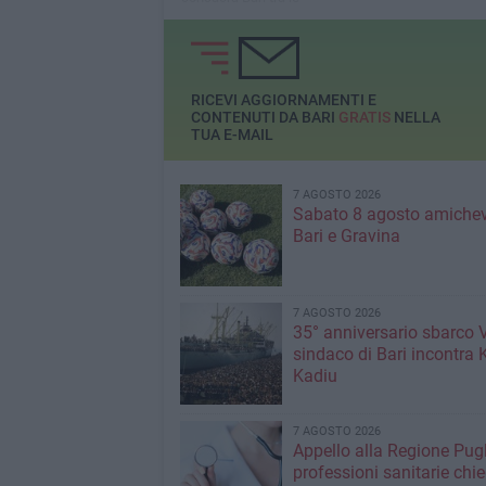
principali destinazioni
turistiche del Mezzogiorno"
RICEVI AGGIORNAMENTI E
CONTENUTI DA BARI
GRATIS
NELLA
TUA E-MAIL
7 AGOSTO 2026
Sabato 8 agosto amichev
Bari e Gravina
7 AGOSTO 2026
35° anniversario sbarco Vl
sindaco di Bari incontra 
Kadiu
7 AGOSTO 2026
Appello alla Regione Pugl
professioni sanitarie chi