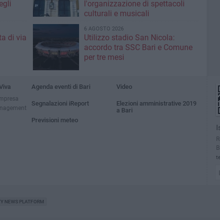
egli
l'organizzazione di spettacoli
culturali e musicali
6 AGOSTO 2026
a di via
Utilizzo stadio San Nicola:
accordo tra SSC Bari e Comune
per tre mesi
Viva
Agenda eventi di Bari
Video
impresa
Segnalazioni iReport
Elezioni amministrative 2019
anagement
a Bari
Previsioni meteo
I
R
B
t
TY NEWS PLATFORM