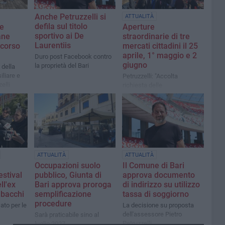
Anche Petruzzelli si
ATTUALITÀ
defila sul titolo
ne
Aperture
sportivo ai De
ane
straordinarie di tre
Laurentiis
 corso
mercati cittadini il 25
aprile, 1° maggio e 2
Duro post Facebook contro
giugno
la proprietà del Bari
 della
liare e
Petruzzelli: "Accolta
elli
richiesta delle
organizzazioni di categoria"
ATTUALITÀ
ATTUALITÀ
Occupazioni suolo
Il Comune di Bari
estival
pubblico, Giunta di
approva documento
ll'ex
Bari approva proroga
di indirizzo su utilizzo
abacchi
semplificazione
tassa di soggiorno
procedure
to per le
La decisione su proposta
dell'assessore Pietro
Sarà praticabile sino al
Petruzzelli
luglio 2027