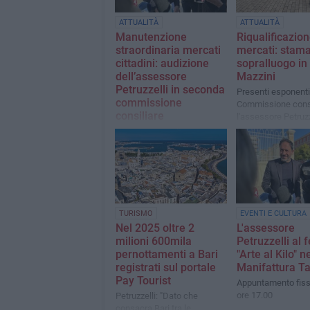
ATTUALITÀ
ATTUALITÀ
Manutenzione
Riqualificazio
straordinaria mercati
mercati: stam
cittadini: audizione
sopralluogo in
dell’assessore
Mazzini
Petruzzelli in seconda
Presenti esponenti
commissione
Commissione consi
consiliare
l'assessore Petruzz
Si cercano stakeholder
interessati a investire nella
riqualificazione di
determinate aree
TURISMO
EVENTI E CULTURA
Nel 2025 oltre 2
L'assessore
milioni 600mila
Petruzzelli al f
pernottamenti a Bari
"Arte al Kilo" ne
registrati sul portale
Manifattura T
Pay Tourist
Appuntamento fissa
ore 17.00
Petruzzelli: "Dato che
consacra Bari tra le