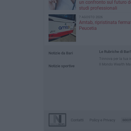
un confronto sul futuro d
studi professionali
7 AGOSTO 2026
Amtab, ripristinata fermat
Peucetia
Le Rubriche di Bari
Notizie da Bari
T-innova per la tua 
Il Mondo Wealth M
Notizie sportive
Contatti
Policy e Privacy
GOCI