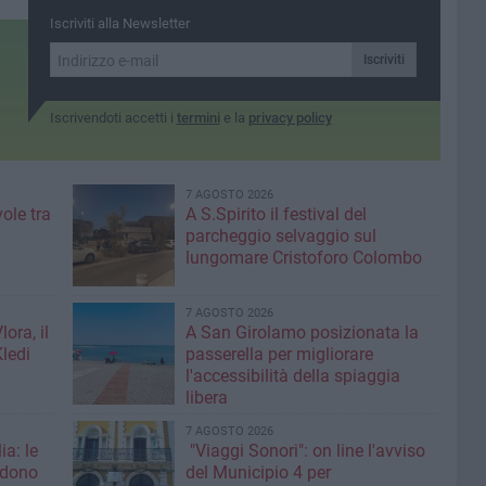
Iscriviti alla Newsletter
Iscriviti
Iscrivendoti accetti i
termini
e la
privacy policy
7 AGOSTO 2026
ole tra
A S.Spirito il festival del
parcheggio selvaggio sul
lungomare Cristoforo Colombo
7 AGOSTO 2026
ora, il
A San Girolamo posizionata la
Kledi
passerella per migliorare
l'accessibilità della spiaggia
libera
7 AGOSTO 2026
ia: le
"Viaggi Sonori": on line l'avviso
edono
del Municipio 4 per