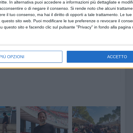
critte. In alternativa puoi accedere a informazioni più dettagliate e modif
acconsentire o di negare il consenso.
Si rende noto che alcuni trattamen
e il tuo consenso, ma hai il diritto di opporti a tale trattamento. Le tue
 questo sito web. Puoi modificare le tue preferenze o revocare il conse
7 AGOSTO 2026
questo sito e facendo clic sul pulsante "Privacy" in fondo alla pagina
le degli
Leccese: "Guardiamo oltre il
poli:
cantiere, stiamo costruendo la
i Bari
via Manzoni di domani"
PIÙ OPZIONI
ACCETTO