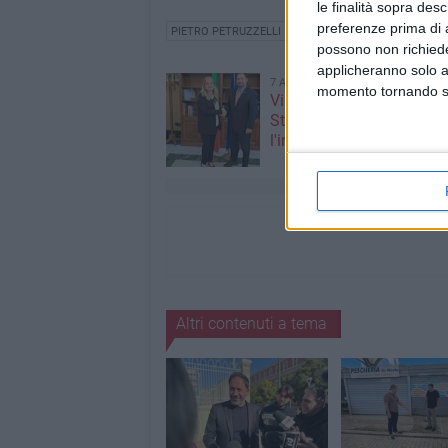
le finalità sopra des
preferenze prima di 
PIETRO PETRUZZELLI
possono non richieder
applicheranno solo a
7 AGOSTO 2026
momento tornando su 
Visita del Console Genera
Stati Uniti d’America a Na
l'incontro con il prefetto d
Altri contenuti a tema