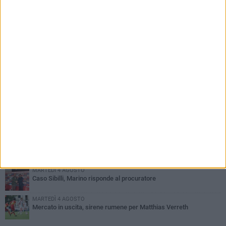
PIÙ LETTI QUESTA SETTIMANA
VENERDÌ 31 LUGLIO
Franco Baresi non c'è più. Il cordoglio della SSC Bari
GIOVEDÌ 30 LUGLIO
Coppa Italia, il Bari esordirà il 16 agosto contro il Casarano
MARTEDÌ 4 AGOSTO
SSC Bari, scoppia definitivamente il caso Sibilli
GIOVEDÌ 30 LUGLIO
Calendario serie C: il Bari parte contro la Cavese
MARTEDÌ 4 AGOSTO
Caso Sibilli, Marino risponde al procuratore
MARTEDÌ 4 AGOSTO
Mercato in uscita, sirene rumene per Matthias Verreth