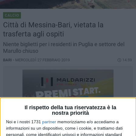
CALCIO
Città di Messina-Bari, vietata la
trasferta agli ospiti
Niente biglietti per i residenti in Puglia e settore del
Marullo chiuso
BARI -
MERCOLEDÌ 27 FEBBRAIO 2019
14.59
Il rispetto della tua riservatezza è la
nostra priorità
Noi e i nostri 1731
partner
memorizziamo e/o accediamo a
informazioni su un dispositivo, come i cookie, e trattiamo dati
personali, come identificatori univoci e informazioni standard