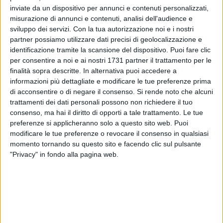
inviate da un dispositivo per annunci e contenuti personalizzati,
misurazione di annunci e contenuti, analisi dell'audience e
sviluppo dei servizi.
Con la tua autorizzazione noi e i nostri
29
partner possiamo utilizzare dati precisi di geolocalizzazione e
identificazione tramite la scansione del dispositivo. Puoi fare clic
per consentire a noi e ai nostri 1731 partner il trattamento per le
finalità sopra descritte. In alternativa puoi accedere a
Niente tifosi biancorossi a Messina in occasione della
informazioni più dettagliate e modificare le tue preferenze prima
partita in programma domenica 3 marzo allo stadio Marullo
di acconsentire o di negare il consenso.
Si rende noto che alcuni
fra Città di Messina e SSC Bari. Lo ha notificato questa
trattamenti dei dati personali possono non richiedere il tuo
mattina il questore di Bari recependo le indicazioni disposte
consenso, ma hai il diritto di opporti a tale trattamento. Le tue
dal prefetto del capoluogo siciliano.
preferenze si applicheranno solo a questo sito web. Puoi
modificare le tue preferenze o revocare il consenso in qualsiasi
momento tornando su questo sito e facendo clic sul pulsante
Nello specifico, il provvedimento - preso in seguito agli ultimi
"Privacy" in fondo alla pagina web.
episodi di violenza registrati nella città dello Stretto a opera
di alcuni supporters biancorossi - prevede «Divieto di vendita
dei tagliandi ai residenti nella Regione Puglia. Chiusura del
settore ospiti dell'impianto sportivo "Marullo" di Messina.
Vendita dei tagliandi previa identificazione degli acquirenti».