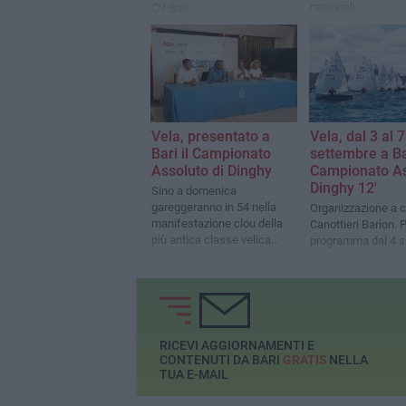
nazionali
CV Bari
Vela, presentato a
Vela, dal 3 al 7
Bari il Campionato
settembre a Bar
Assoluto di Dinghy
Campionato As
Dinghy 12'
Sino a domenica
gareggeranno in 54 nella
Organizzazione a c
manifestazione clou della
Canottieri Barion. 
più antica classe velica
programma dal 4 s
d’Italia
RICEVI AGGIORNAMENTI E
CONTENUTI DA BARI
GRATIS
NELLA
TUA E-MAIL