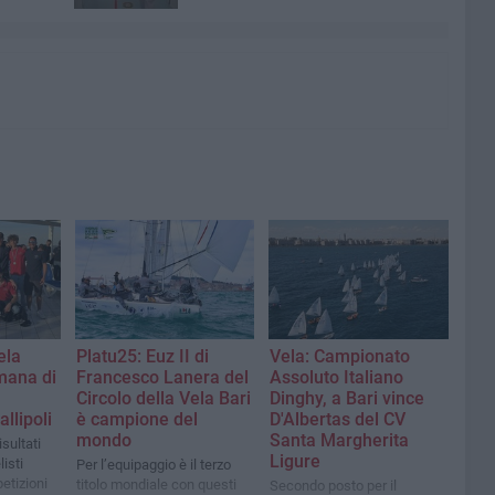
ela
Platu25: Euz II di
Vela: Campionato
imana di
Francesco Lanera del
Assoluto Italiano
Circolo della Vela Bari
Dinghy, a Bari vince
llipoli
è campione del
D'Albertas del CV
mondo
Santa Margherita
sultati
Ligure
listi
Per l’equipaggio è il terzo
etizioni
titolo mondiale con questi
Secondo posto per il