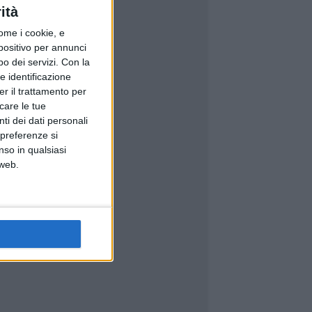
ità
ome i cookie, e
spositivo per annunci
o dei servizi.
Con la
e identificazione
er il trattamento per
icare le tue
ti dei dati personali
 preferenze si
nso in qualsiasi
 web.