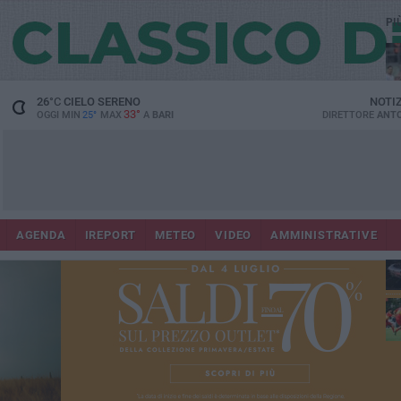
PI
26
°C
CIELO SERENO
NOTI
33°
OGGI MIN
25°
MAX
A
BARI
DIRETTORE
ANTO
AGENDA
IREPORT
METEO
VIDEO
AMMINISTRATIVE