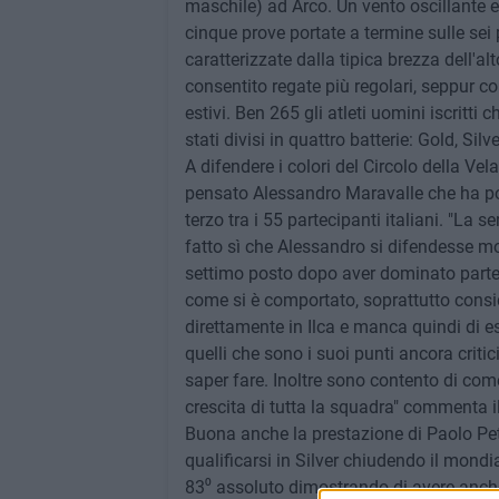
maschile) ad Arco. Un vento oscillante e r
cinque prove portate a termine sulle sei p
caratterizzate dalla tipica brezza dell'
consentito regate più regolari, seppur c
estivi. Ben 265 gli atleti uomini iscritti 
stati divisi in quattro batterie: Gold, Sil
A difendere i colori del Circolo della Vel
pensato Alessandro Maravalle che ha po
terzo tra i 55 partecipanti italiani. "La
fatto sì che Alessandro si difendesse mo
settimo posto dopo aver dominato parte 
come si è comportato, soprattutto consi
direttamente in Ilca e manca quindi di es
quelli che sono i suoi punti ancora criti
saper fare. Inoltre sono contento di com
crescita di tutta la squadra" commenta i
Buona anche la prestazione di Paolo Pet
qualificarsi in Silver chiudendo il mondia
83⁰ assoluto dimostrando di avere anche