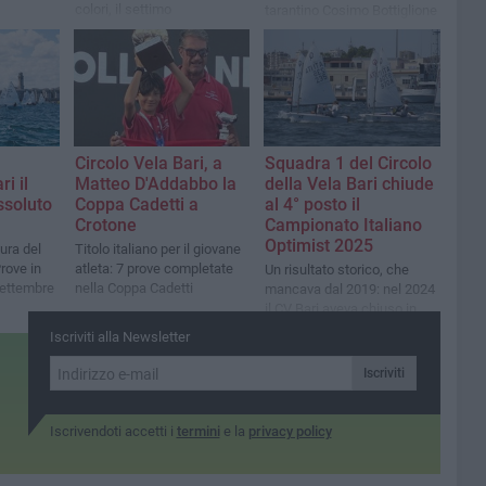
colori, il settimo
tarantino Cosimo Bottiglione
complessivo
di SeVeTa
Circolo Vela Bari, a
Squadra 1 del Circolo
i il
Matteo D'Addabbo la
della Vela Bari chiude
soluto
Coppa Cadetti a
al 4° posto il
Crotone
Campionato Italiano
Optimist 2025
ura del
Titolo italiano per il giovane
Prove in
atleta: 7 prove completate
Un risultato storico, che
ettembre
nella Coppa Cadetti
mancava dal 2019: nel 2024
il CV Bari aveva chiuso in
10ª posizione nella Silver
Iscriviti alla Newsletter
Iscriviti
Iscrivendoti accetti i
termini
e la
privacy policy