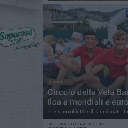
ALTRI SPORT
Circolo della Vela Bari
Ilca a mondiali e eur
Prossimo obiettivo il campionato ita
BARI -
MERCOLEDÌ 4 AGOSTO 2021