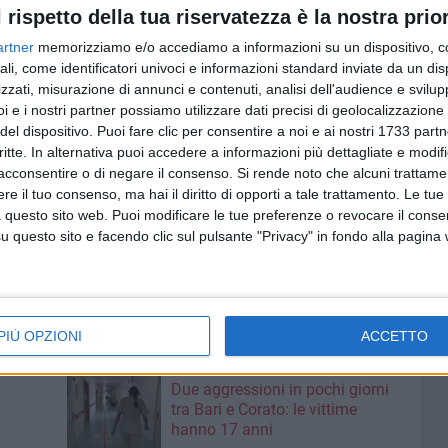
ssifica.
l rispetto della tua riservatezza è la nostra prior
o i compagni di squadra Alberto Divella e Pietro Paolo
artner
memorizziamo e/o accediamo a informazioni su un dispositivo, c
he hanno concluso la regata rispettivamente al 146⁰ e al
ali, come identificatori univoci e informazioni standard inviate da un di
zzati, misurazione di annunci e contenuti, analisi dell'audience e svilupp
ale in ILCA 6, c'era un altro atleta del CV Bari
i e i nostri partner possiamo utilizzare dati precisi di geolocalizzazione 
del dispositivo. Puoi fare clic per consentire a noi e ai nostri 1733 partn
 tratta di Gabriele Amodio che ha partecipato all'Europeo
critte. In alternativa puoi accedere a informazioni più dettagliate e modif
 molto difficili nelle giornate di qualifica con vento
acconsentire o di negare il consenso.
Si rende noto che alcuni trattamen
llante e rafficato nei successivi due che non gli hanno
e il tuo consenso, ma hai il diritto di opporti a tale trattamento. Le tue
ld entrando invece in quella Silver dove, al termine delle
 questo sito web. Puoi modificare le tue preferenze o revocare il conse
 unica giornata di finali, ha chiuso al 23esimo posto, e
questo sito e facendo clic sul pulsante "Privacy" in fondo alla pagina
partecipanti.
o a Cagliari a settembre.
PIÙ OPZIONI
ACCETTO
7 AGOSTO 2026
Due aggressioni in pochi giorni
tra Bari e Corato: le vittime
hanno 17 anni