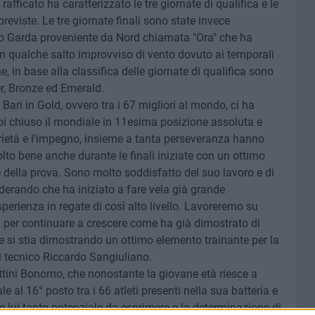
afficato ha caratterizzato le tre giornate di qualifica e le
reviste. Le tre giornate finali sono state invece
alto Garda proveniente da Nord chiamata "Ora" che ha
on qualche salto improvviso di vento dovuto ai temporali
che, in base alla classifica delle giornate di qualifica sono
ver, Bronze ed Emerald.
a Bari in Gold, ovvero tra i 67 migliori al mondo, ci ha
i chiuso il mondiale in 11esima posizione assoluta e
 serietà e l'impegno, insieme a tanta perseveranza hanno
lto bene anche durante le finali iniziate con un ottimo
della prova. Sono molto soddisfatto del suo lavoro e di
derando che ha iniziato a fare vela già grande
perienza in regate di così alto livello. Lavoreremo su
ci per continuare a crescere come ha già dimostrato di
e si stia dimostrando un ottimo elemento trainante per la
l tecnico Riccardo Sangiuliano.
tini Bonomo, che nonostante la giovane età riesce a
le al 16° posto tra i 66 atleti presenti nella sua batteria e
 lui tanto potenziale da esprimere e la determinazione di