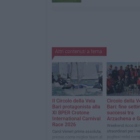
Altri contenuti a tema
Il Circolo della Vela
Circolo della V
Bari protagonista alla
Bari: fine sett
XI BPER Crotone
successi tra
International Carnival
Arzachena e Ga
Race 2026
Weekend ricco di ri
straordinari per i ve
Carol Veneri prima assoluta,
pugliesi nelel comp
premio come miglior team al