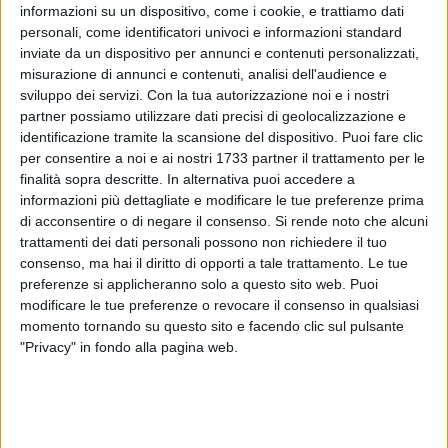
informazioni su un dispositivo, come i cookie, e trattiamo dati
personali, come identificatori univoci e informazioni standard
inviate da un dispositivo per annunci e contenuti personalizzati,
misurazione di annunci e contenuti, analisi dell'audience e
sviluppo dei servizi.
Con la tua autorizzazione noi e i nostri
6
partner possiamo utilizzare dati precisi di geolocalizzazione e
identificazione tramite la scansione del dispositivo. Puoi fare clic
per consentire a noi e ai nostri 1733 partner il trattamento per le
finalità sopra descritte. In alternativa puoi accedere a
Non accenna a trovare pace il campionato di Serie B, alle
informazioni più dettagliate e modificare le tue preferenze prima
prese con un caos senza precedenti. Dopo il verdetto del
di acconsentire o di negare il consenso.
Si rende noto che alcuni
Collegio di garanzia del Coni che aveva confermato la lega a
trattamenti dei dati personali possono non richiedere il tuo
19 squadre, arriva un nuovo colpo di scena. Il TAR del Lazio
consenso, ma hai il diritto di opporti a tale trattamento. Le tue
ha, infatti, sospeso le gare in programma nel prossimi
preferenze si applicheranno solo a questo sito web. Puoi
weekend, imponendo allo stesso Collegio del Coni di
modificare le tue preferenze o revocare il consenso in qualsiasi
riesaminare il caso.
momento tornando su questo sito e facendo clic sul pulsante
"Privacy" in fondo alla pagina web.
Ad annunciarlo è stato il presidente del Collegio di garanzia
Franco Frattini, intervenuto ai microfoni di Radio Blu, dove
ha spiegato che per venerdì 21 settembre è atteso un nuovo
verdetto sulla Serie B a 19 o 22 squadre, che arriverà da un