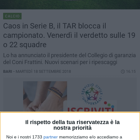
CALCIO
Caos in Serie B, il TAR blocca il
campionato. Venerdì il verdetto sulle 19
o 22 squadre
Lo ha annunciato il presidente del Collegio di garanzia
del Coni Frattini. Nuovi scenari per i ripescaggi
BARI -
MARTEDÌ 18 SETTEMBRE 2018
16.15
Il rispetto della tua riservatezza è la
nostra priorità
Noi e i nostri 1733
partner
memorizziamo e/o accediamo a