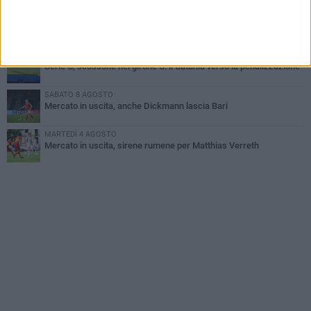
VENERDÌ 7 AGOSTO
Sabato 8 agosto amichevole tra Bari e Gravina
VENERDÌ 7 AGOSTO
Serie C, scossone nel girone C: il Catania verso la penalizzazione
SABATO 8 AGOSTO
Mercato in uscita, anche Dickmann lascia Bari
MARTEDÌ 4 AGOSTO
Mercato in uscita, sirene rumene per Matthias Verreth