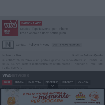
BARIVIVA APP
Scarica l'applicazione per iPhone,
iPad e Android e ricevi notizie push
Contatti
Policy e Privacy
GOCITY NEWS PLATFORM
Notizie da
Bari
Direttore
Antonio Quinto
© 2001-2026 BariViva è un portale gestito da InnovaNews srl. Partita iva
08059640725. Testata giornalistica registrata presso il Tribunale di Trani. Tutti
i diritti riservati.
BARI
ANDRIA
BARLETTA
BISCEGLIE
BITONTO
CANOSA
CERIGNOLA
CORATO
GIOVINAZZO
MARGHERITA DI SAVOIA
MINERVINO
MODUGNO
MOLFETTA
PUGLIA
RUVO
SAN FERDINANDO
SPINAZZOLA
TERLIZZI
TRANI
TRINITAPOLI