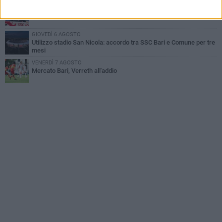
MARTEDÌ 4 AGOSTO
Mattia Esposito è un calciatore del Bari
GIOVEDÌ 6 AGOSTO
Utilizzo stadio San Nicola: accordo tra SSC Bari e Comune per tre
mesi
VENERDÌ 7 AGOSTO
Mercato Bari, Verreth all'addio