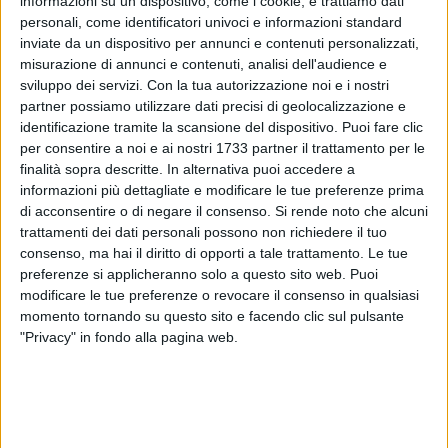
informazioni su un dispositivo, come i cookie, e trattiamo dati
personali, come identificatori univoci e informazioni standard
inviate da un dispositivo per annunci e contenuti personalizzati,
2
A cura di
misurazione di annunci e contenuti, analisi dell'audience e
GIANLUCA BATTISTA
sviluppo dei servizi.
Con la tua autorizzazione noi e i nostri
partner possiamo utilizzare dati precisi di geolocalizzazione e
identificazione tramite la scansione del dispositivo. Puoi fare clic
Sarà
Matteo Marcenaro
di Genova l'arbitro del derby
per consentire a noi e ai nostri 1733 partner il trattamento per le
dell'Adriatico tra Bari e Pescara, match valido per la 15ª
finalità sopra descritte. In alternativa puoi accedere a
giornata di serie B, in programma allo stadio San Nicola
informazioni più dettagliate e modificare le tue preferenze prima
lunedì 8 dicembre, alle ore 17.15.
di acconsentire o di negare il consenso.
Si rende noto che alcuni
trattamenti dei dati personali possono non richiedere il tuo
Gli assistenti di linea saranno Marco Scatragli di Arezzo ed il
consenso, ma hai il diritto di opporti a tale trattamento. Le tue
milanese Marco Trinchieri. Quarto ufficiale di gara sarà
preferenze si applicheranno solo a questo sito web. Puoi
invece Maria Marotta di Sapri. Al VAR ci saranno Antonio
modificare le tue preferenze o revocare il consenso in qualsiasi
Giua di Olbia ed il riminese Antonio Rapuano.
momento tornando su questo sito e facendo clic sul pulsante
"Privacy" in fondo alla pagina web.
Per
Marcenaro
si tratta della terza direzione di gara in
cadetteria in stagione. L'ultima è risalente al 4 ottobre scorso
quando diresse Spezia-Palermo 1-2. Complessivamente in
carriera Marcenaro ha arbitrato 33 match in B, ammonendo