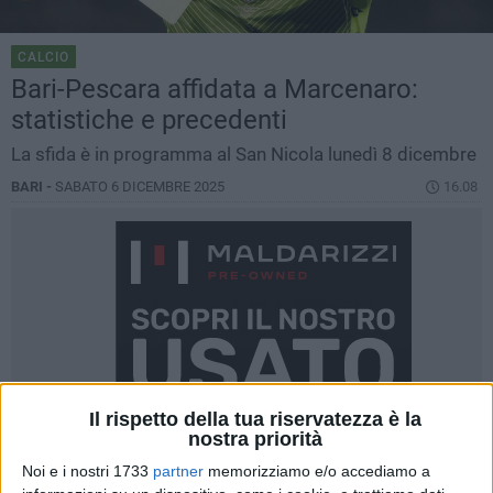
CALCIO
Bari-Pescara affidata a Marcenaro:
statistiche e precedenti
La sfida è in programma al San Nicola lunedì 8 dicembre
BARI -
SABATO 6 DICEMBRE 2025
16.08
Il rispetto della tua riservatezza è la
nostra priorità
Noi e i nostri 1733
partner
memorizziamo e/o accediamo a