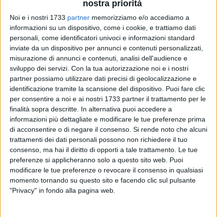
nostra priorità
Noi e i nostri 1733
partner
memorizziamo e/o accediamo a
informazioni su un dispositivo, come i cookie, e trattiamo dati
personali, come identificatori univoci e informazioni standard
inviate da un dispositivo per annunci e contenuti personalizzati,
3
misurazione di annunci e contenuti, analisi dell'audience e
sviluppo dei servizi.
Con la tua autorizzazione noi e i nostri
partner possiamo utilizzare dati precisi di geolocalizzazione e
È partita alle 12 di oggi, mercoledì 28 novembre, la
identificazione tramite la scansione del dispositivo. Puoi fare clic
prevendita per la gara fra SSC Bari e Nocerina, in
per consentire a noi e ai nostri 1733 partner il trattamento per le
finalità sopra descritte. In alternativa puoi accedere a
programma alle 14:30 di domenica 2 dicembre al San
informazioni più dettagliate e modificare le tue preferenze prima
Nicola. I biglietti sono in vendita nei punti Listicket e online
di acconsentire o di negare il consenso.
Si rende noto che alcuni
su sport.ticketone.it.
trattamenti dei dati personali possono non richiedere il tuo
consenso, ma hai il diritto di opporti a tale trattamento. Le tue
Per questa partita la società biancorossa ha varato la promo
preferenze si applicheranno solo a questo sito web. Puoi
natalizia che prevede biglietti d'ingresso nei settori cura nord,
modificare le tue preferenze o revocare il consenso in qualsiasi
tribuna est e tribuna ovest per under 14 al costo di 1,00 Euro
momento tornando su questo sito e facendo clic sul pulsante
"Privacy" in fondo alla pagina web.
più i 50 centesimi di diritti per la prevendita. Donne e over 65
entrano al costo di 6 Euro € 50 centesimi per i diritti di
prevendita. Potranno usufruire della promo "Stadio Santa