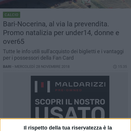
CALCIO
Bari-Nocerina, al via la prevendita.
Promo natalizia per under14, donne e
over65
Tutte le info utili sull'acquisto dei biglietti e i vantaggi
per i possessori della Fan Card
BARI -
MERCOLEDÌ 28 NOVEMBRE 2018
15.35
Il rispetto della tua riservatezza è la