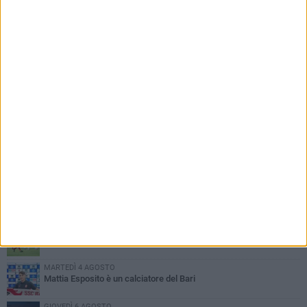
PIÙ LETTI QUESTA SETTIMANA
MARTEDÌ 4 AGOSTO
SSC Bari, scoppia definitivamente il caso Sibilli
MARTEDÌ 4 AGOSTO
Caso Sibilli, Marino risponde al procuratore
MARTEDÌ 4 AGOSTO
Mercato in uscita, sirene rumene per Matthias Verreth
MARTEDÌ 4 AGOSTO
Mattia Esposito è un calciatore del Bari
GIOVEDÌ 6 AGOSTO