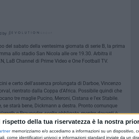
d by
po del sabato della ventesima giornata di serie B, la prima
amma allo stadio San Nicola alle ore 19.30. Arbitra il
N, LaB Channel di Prime Video e One Football TV.
ni e certo dell'assenza prolungata di Darboe, Vincenzo
val, rientrato dalla Coppa d'Africa. Possibile quindi che
 giocano tre maglie Pucino, Meroni, Cistana e l'ex Stabile.
a e, se starà bene, Dickmann a destra. Pronto comunque
erreth e Braunoder, scelte obbligate, mentre davanti è
 all'unica punta Gytkjaer. Con lui potrebbe giocare uno
l rispetto della tua riservatezza è la nostra prior
artner
memorizziamo e/o accediamo a informazioni su un dispositivo, c
ali, come identificatori univoci e informazioni standard inviate da un di