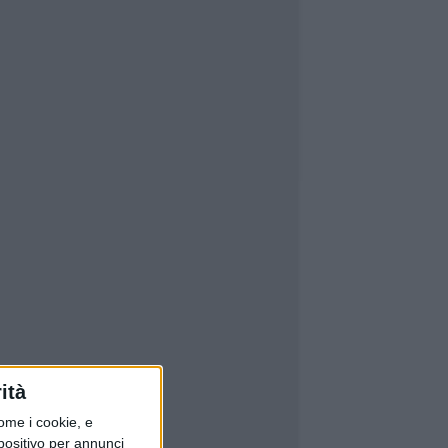
ità
ome i cookie, e
spositivo per annunci