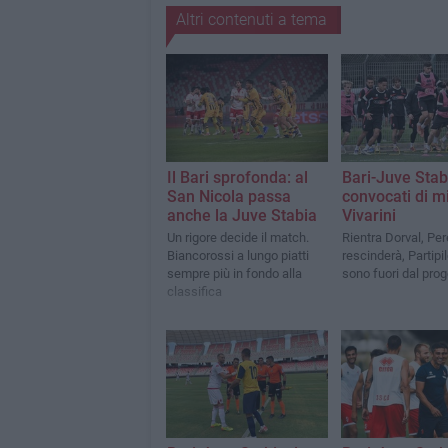
Altri contenuti a tema
Il Bari sprofonda: al
Bari-Juve Stabi
San Nicola passa
convocati di m
anche la Juve Stabia
Vivarini
Un rigore decide il match.
Rientra Dorval, Per
Biancorossi a lungo piatti
rescinderà, Partipil
sempre più in fondo alla
sono fuori dal prog
classifica