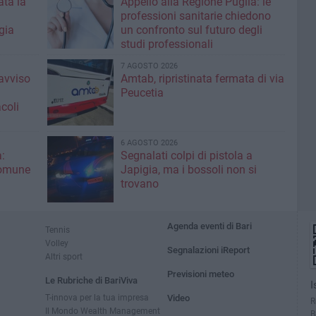
ta la
Appello alla Regione Puglia: le
professioni sanitarie chiedono
gia
un confronto sul futuro degli
studi professionali
7 AGOSTO 2026
'avviso
Amtab, ripristinata fermata di via
Peucetia
coli
6 AGOSTO 2026
:
Segnalati colpi di pistola a
Comune
Japigia, ma i bossoli non si
trovano
Agenda eventi di Bari
Tennis
Volley
Segnalazioni iReport
Altri sport
Previsioni meteo
Le Rubriche di BariViva
I
T-innova per la tua impresa
Video
R
Il Mondo Wealth Management
B