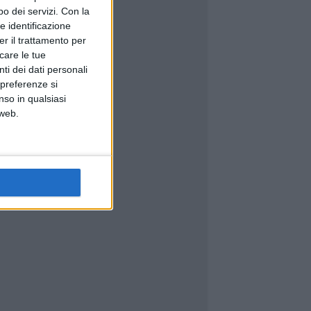
o dei servizi.
Con la
e identificazione
er il trattamento per
icare le tue
ti dei dati personali
 preferenze si
nso in qualsiasi
 web.