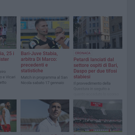
a, 25 i
Bari-Juve Stabia,
CRONACA
ister
arbitra Di Marco:
Petardi lanciati dal
precedenti e
settore ospiti di Bari,
statistiche
Daspo per due tifosi
eiro
stabiesi
o e Vicari
Match in programma al San
etto
Nicola sabato 17 gennaio
Il provvedimento della
Questura in seguito a
quanto accaduto lo scorso
17 agosto