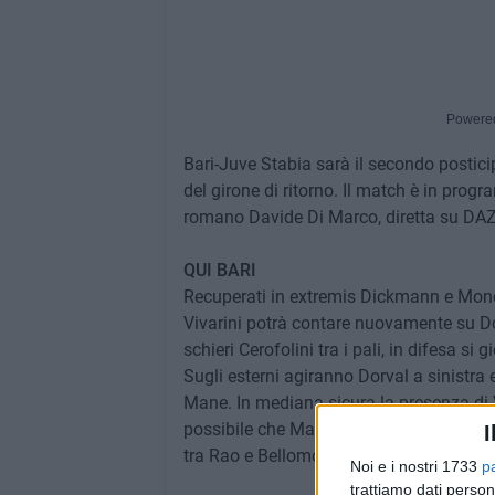
Powere
Bari-Juve Stabia sarà il secondo postici
del girone di ritorno. Il match è in progr
romano Davide Di Marco, diretta su DAZ
QUI BARI
Recuperati in extremis Dickmann e Monci
Vivarini potrà contare nuovamente su Dor
schieri Cerofolini tra i pali, in difesa si
Sugli esterni agiranno Dorval a sinistr
Mane. In mediana sicura la presenza di V
possibile che Maggiore venga avvicinato
I
tra Rao e Bellomo.
Noi e i nostri 1733
p
trattiamo dati person