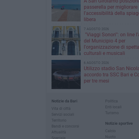
A San Girolamo posiziona
passerella per migliorare
l'accessibilità della spiag
libera
7 AGOSTO 2026
"Viaggi Sonori": on line l
del Municipio 4 per
l'organizzazione di spetta
culturali e musicali
6 AGOSTO 2026
Utilizzo stadio San Nicola
accordo tra SSC Bari e 
per tre mesi
Notizie da Bari
Politica
Enti locali
Vita di città
Turismo
Servizi sociali
Territorio
Notizie sportive
Bandi e concorsi
Calcio
Attualità
Nuoto
Speciale