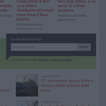
ia:
Longo prima di Bari-
Bari-Juve Stabia, si va
onibile,
Juve Stabia:
verso 12-13mila
icato
«Dobbiamo affrontarli
presenze
come fosse il Real
ter Longo
Superata quota 6mila
Madrid»
abbonamenti
Conferenza stampa
dell'allenatore prima
dell'esordio in campionato
Iscriviti alla Newsletter
Iscriviti
Iscrivendoti accetti i
termini
e la
privacy policy
7 AGOSTO 2026
35° anniversario sbarco Vlora, il
sindaco di Bari incontra Kledi
olombo
Kadiu
7 AGOSTO 2026