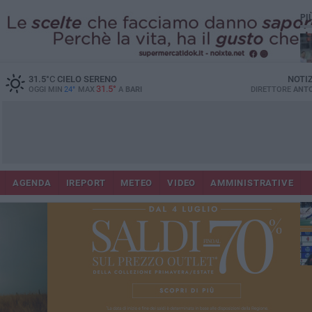
PI
31.5
°C
CIELO SERENO
NOTI
31.5°
OGGI MIN
24°
MAX
A
BARI
DIRETTORE
ANTO
AGENDA
IREPORT
METEO
VIDEO
AMMINISTRATIVE