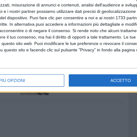
zzati, misurazione di annunci e contenuti, analisi dell'audience e svilupp
a parlato di partita da non sottovalutare ed in cui giocare
i e i nostri partner possiamo utilizzare dati precisi di geolocalizzazione 
del dispositivo. Puoi fare clic per consentire a noi e ai nostri 1733 partn
lla Ternana potrebbe dunque schierarsi con Confente in
critte. In alternativa puoi accedere a informazioni più dettagliate e modif
er e Bellich, sugli esterni agiranno Carissoni e
acconsentire o di negare il consenso.
Si rende noto che alcuni trattamen
eia e Pierobon le mezzali. In avanti, viste le non ottime
e il tuo consenso, ma hai il diritto di opporti a tale trattamento. Le tue
trebbe essere supportato da Maistro.
 questo sito web. Puoi modificare le tue preferenze o revocare il conse
questo sito e facendo clic sul pulsante "Privacy" in fondo alla pagina
7 AGOSTO 2026
le degli
Leccese: "Guardiamo oltre il
PIÙ OPZIONI
ACCETTO
poli:
cantiere, stiamo costruendo la
i Bari
via Manzoni di domani"