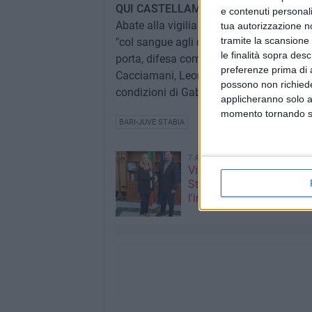
QUI CASTELLAMMARE DI STABIA
e contenuti personali
Abate alla vigilia del match di Bari avev
tua autorizzazione no
tramite la scansione 
"col sangue agli occhi". L'ex tecnico de
le finalità sopra des
porta, difesa composta da Giorgini, Varni
preferenze prima di 
Cacciamani, Leone sarà il playmaker, Corr
possono non richieder
condizioni di Gabrielloni, Candellone po
applicheranno solo a
momento tornando su 
BARI-JUVE STABIA
7 AGOSTO 2026
Visita del Console Genera
Stati Uniti d’America a Na
l'incontro con il prefetto d