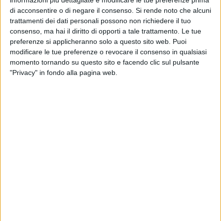
molto spettacolari le prove consentendo ai velocissimi 29er
di acconsentire o di negare il consenso.
Si rende noto che alcuni
e 420 di sfrecciare velocissime planando sull'acqua con
trattamenti dei dati personali possono non richiedere il tuo
qualche acrobazia.
consenso, ma hai il diritto di opporti a tale trattamento. Le tue
preferenze si applicheranno solo a questo sito web. Puoi
Organizzati dal Circolo della Vela Bari su affidamento della
modificare le tue preferenze o revocare il consenso in qualsiasi
Federazione Italiana Vela, i campionati italiani giovanili in
momento tornando su questo sito e facendo clic sul pulsante
doppio hanno richiamato nel capoluogo pugliese i migliori
"Privacy" in fondo alla pagina web.
equipaggi giovanili delle specialità in doppio da tutta Italia.
Sono 216 in tutto. Dieci i pugliesi in gara, sette del CV Bari (6
tra i 29er e un 420) e un 420 della Lega Navale di Bari e due
Hobie Dragoon del CN L'Approdo di Porto Cesareo.
Le classifiche iniziano a delinearsi, ma non possono essere
assolutamente considerate definitive mancando ancora una
intera giornata di prove. A livello generale sicuramente quello
che si può dire è che i pugliesi stanno regatando con
impegno, cercando di difendersi contro equipaggi anche di
molto più forti di loro. Estremamente importante per la resa e
il mantenimento mentale dei ragazzi anche il lavoro a terra