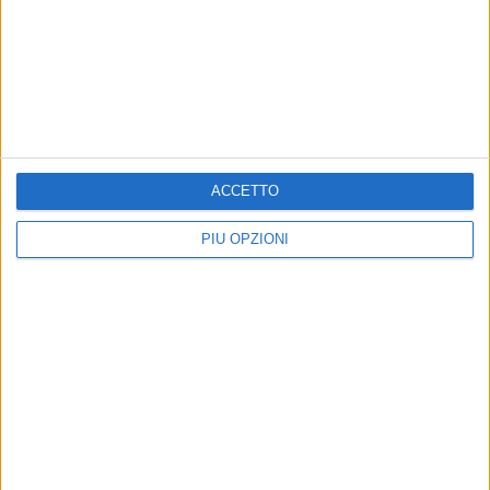
ACCETTO
PIÙ OPZIONI
Altri contenuti a tema
Il Circolo della Vela Bari
Circolo della Vela Bari: fine
protagonista alla XI BPER
settimana di successi tra