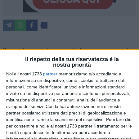
8
Si è conclusa ieri la terza giornata di prove dei campionati
italiani giovanili in doppio in corso a Bari da venerdì scorso.
Il rispetto della tua riservatezza è la
nostra priorità
Dopo la battuta d'arresto causata dalla pioggia nella
giornata di sabato e dal successivo calo di vento che ha
Noi e i nostri 1733
partner
memorizziamo e/o accediamo a
costretto gli equipaggi a tornare a terra in anticipo, con una o
informazioni su un dispositivo, come i cookie, e trattiamo dati
al massimo due prove concluse sui diversi campi di regata,
personali, come identificatori univoci e informazioni standard
inviate da un dispositivo per annunci e contenuti personalizzati,
ieri un bel vento ha accompagnato gli atleti in acqua. Al
misurazione di annunci e contenuti, analisi dell'audience e
momento del segnale di via della prima prova il vento era di
sviluppo dei servizi.
Con la tua autorizzazione noi e i nostri
circa 8 nodi da Est/Nord-Est che è andato aumentando nel
partner possiamo utilizzare dati precisi di geolocalizzazione e
corso della giornata fino a 16 nodi, stabilizzandosi da EST.
identificazione tramite la scansione del dispositivo. Puoi fare clic
Ad accompagnare gli equipaggi, verso fine giornata, anche
per consentire a noi e ai nostri 1733 partner il trattamento per le
una onda formata di circa un metro di altezza che ha reso
finalità sopra descritte. In alternativa puoi accedere a
informazioni più dettagliate e modificare le tue preferenze prima