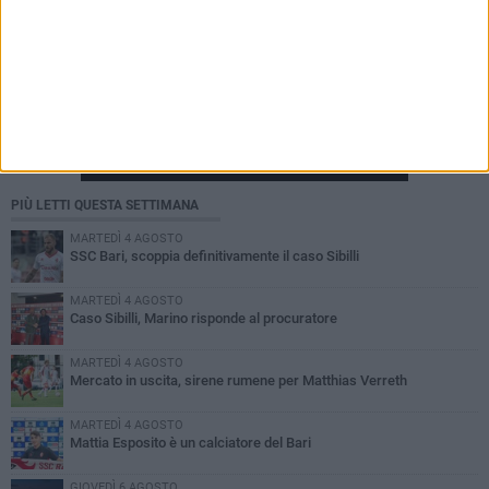
PIÙ LETTI QUESTA SETTIMANA
MARTEDÌ 4 AGOSTO
SSC Bari, scoppia definitivamente il caso Sibilli
MARTEDÌ 4 AGOSTO
Caso Sibilli, Marino risponde al procuratore
MARTEDÌ 4 AGOSTO
Mercato in uscita, sirene rumene per Matthias Verreth
MARTEDÌ 4 AGOSTO
Mattia Esposito è un calciatore del Bari
GIOVEDÌ 6 AGOSTO