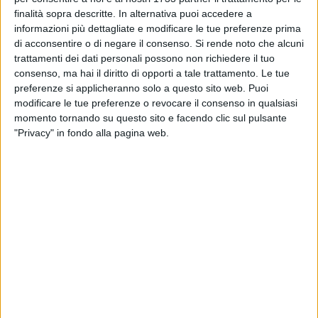
finalità sopra descritte. In alternativa puoi accedere a
informazioni più dettagliate e modificare le tue preferenze prima
BARI - 10 APRILE 2026
di acconsentire o di negare il consenso.
Si rende noto che alcuni
Il 12 aprile torna a Bari Vivicittà
trattamenti dei dati personali possono non richiedere il tuo
consenso, ma hai il diritto di opporti a tale trattamento. Le tue
preferenze si applicheranno solo a questo sito web. Puoi
modificare le tue preferenze o revocare il consenso in qualsiasi
BARI - 9 APRILE 2026
momento tornando su questo sito e facendo clic sul pulsante
Partita da Bari 1000 Miglia Experience Italy
"Privacy" in fondo alla pagina web.
2026
BARI - 8 APRILE 2026
Oltre 700 baresi col biglietto in mano per
Monza
BARI - 8 APRILE 2026
La Penna sarà l'arbitro di Monza-Bari:
precedenti e statistiche
BARI - 7 APRILE 2026
Serie B, il Bari agguanta Padova e Virtus