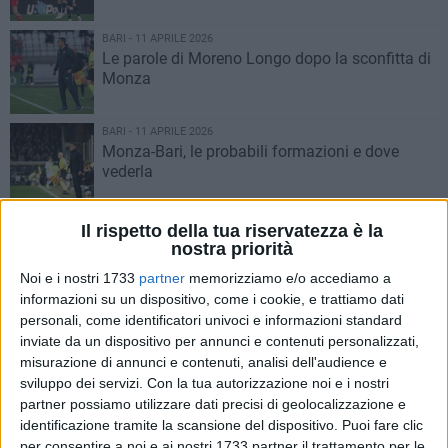
BARI - 11 APRILE 2026
Le parole di Moreno Longo dopo la sconfitta di
Monza
BARI - 11 APRILE 2026
Monza-Bari, le probabili formazioni e dove
vederla
BARI - 10 APRILE 2026
Il rispetto della tua riservatezza è la
Monza-Bari, Moreno Longo convoca 24
nostra priorità
calciatori
Noi e i nostri 1733
partner
memorizziamo e/o accediamo a
informazioni su un dispositivo, come i cookie, e trattiamo dati
BARI - 10 APRILE 2026
personali, come identificatori univoci e informazioni standard
Baresi a Monza: superata quota mille biglietti
inviate da un dispositivo per annunci e contenuti personalizzati,
venduti nel settore ospiti
misurazione di annunci e contenuti, analisi dell'audience e
sviluppo dei servizi.
Con la tua autorizzazione noi e i nostri
partner possiamo utilizzare dati precisi di geolocalizzazione e
BARI - 10 APRILE 2026
identificazione tramite la scansione del dispositivo. Puoi fare clic
Vigilia di Monza-Bari, parola a mister Longo
per consentire a noi e ai nostri 1733 partner il trattamento per le