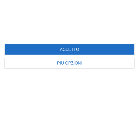
BARI - 30 MARZO 2026
Euro 2032, Leccese spegne gli entusiasmi:
«Per adeguare San Nicola costi non alla nostra
portata»
Precedente
1
2
...
6
7
8
9
10
...
ACCETTO
Successiva
PIÙ OPZIONI