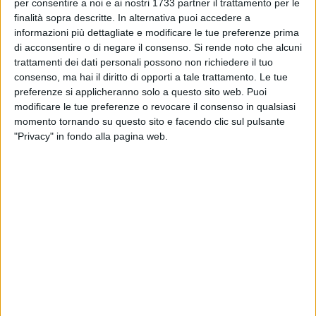
BARI - 3 FEBBRAIO 2019
per consentire a noi e ai nostri 1733 partner il trattamento per le
Turris-Bari 1-0, Cornacchini: «Fatto poco a
finalità sopra descritte. In alternativa puoi accedere a
livello agonistico. Ci sono mancati gli attributi»
informazioni più dettagliate e modificare le tue preferenze prima
di acconsentire o di negare il consenso.
Si rende noto che alcuni
trattamenti dei dati personali possono non richiedere il tuo
BARI - 3 FEBBRAIO 2019
consenso, ma hai il diritto di opporti a tale trattamento. Le tue
Il Bari fallisce l'esame di maturità. Lo scontro
preferenze si applicheranno solo a questo sito web. Puoi
diretto va alla Turris: 1-0
modificare le tue preferenze o revocare il consenso in qualsiasi
momento tornando su questo sito e facendo clic sul pulsante
BARI - 3 FEBBRAIO 2019
"Privacy" in fondo alla pagina web.
Turris-Bari, le probabili formazioni: c'è Liguori,
dubbio Floriano. Spazio alla difesa over
BARI - 2 FEBBRAIO 2019
Verso Turris-Bari, Cornacchini: «Conta un po'
più delle altre. Niente calcoli»
BARI - 1 FEBBRAIO 2019
Turris-Bari, arbitra il signor Di Marco della
sezione di Ciampino