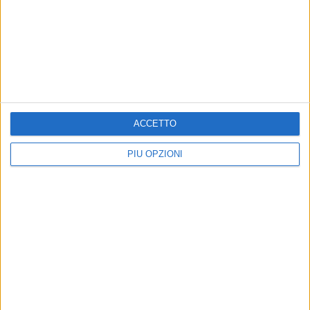
BARI - 24 GENNAIO 2019
SSC Bari, parla Nannini: «Sconfitta?
Dimostriamo che è stato solo un caso»
Precedente
1
2
...
166
167
168
169
170
ACCETTO
...
Successiva
PIÙ OPZIONI