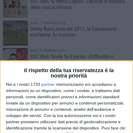
SSC Bari, si ferma Liguori. Lesione al flessore
della coscia sinistra
BARI - 7 FEBBRAIO 2019
Derby Bari-Lecce del 2011, la Cassazione
conferma: fu truccato
BARI - 5 FEBBRAIO 2019
SSC Bari, Scala fa il punto: «Difficoltà ci
stanno. Fin qui ottimo ruolino di marcia»
Il rispetto della tua riservatezza è la
nostra priorità
BARI - 5 FEBBRAIO 2019
Bari-Marsala, si gioca alle 14 del 10 febbraio
Noi e i nostri 1733
partner
memorizziamo e/o accediamo a
informazioni su un dispositivo, come i cookie, e trattiamo dati
personali, come identificatori univoci e informazioni standard
inviate da un dispositivo per annunci e contenuti personalizzati,
BARI - 4 FEBBRAIO 2019
misurazione di annunci e contenuti, analisi dell'audience e
Per il Bari la prova più dura. Ritrovare
sviluppo dei servizi.
Con la tua autorizzazione noi e i nostri
"mentalità di categoria" e tornare a correre
partner possiamo utilizzare dati precisi di geolocalizzazione e
identificazione tramite la scansione del dispositivo. Puoi fare clic