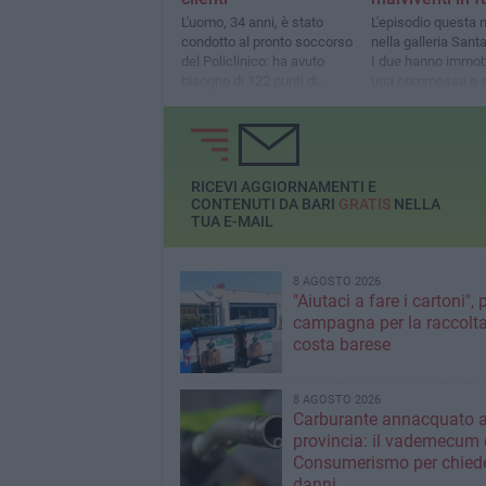
L'uomo, 34 anni, è stato
L'episodio questa 
condotto al pronto soccorso
nella galleria Sant
del Policlinico: ha avuto
I due hanno immobi
bisogno di 122 punti di
una commessa e s
sutura
fatti aprire la cass
RICEVI AGGIORNAMENTI E
CONTENUTI DA BARI
GRATIS
NELLA
TUA E-MAIL
8 AGOSTO 2026
"Aiutaci a fare i cartoni", 
campagna per la raccolta
costa barese
8 AGOSTO 2026
Carburante annacquato a
provincia: il vademecum 
Consumerismo per chiede
danni