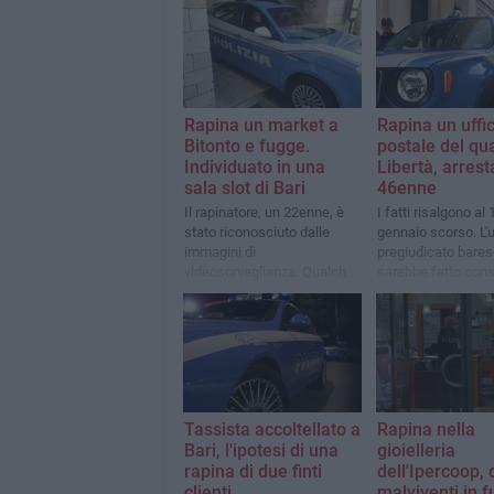
Rapina un market a
Rapina un uffic
Bitonto e fugge.
postale del qu
Individuato in una
Libertà, arrest
sala slot di Bari
46enne
Il rapinatore, un 22enne, è
I fatti risalgono al 
stato riconosciuto dalle
gennaio scorso. L'
immagini di
pregiudicato barese
videosorveglianza. Qualche
sarebbe fatto cons
minuto prima di entrare nel
somma di 270 eur
negozio era fuori a volto
scoperto
Tassista accoltellato a
Rapina nella
Bari, l'ipotesi di una
gioielleria
rapina di due finti
dell'Ipercoop,
clienti
malviventi in 