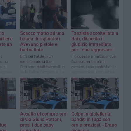
io
Scacco matto ad una
Tassista accoltellato a
artiere
banda di rapinatori.
Bari, disposto il
ato un
Avevano pistole e
giudizio immediato
barbe finte
per i due aggressori
13
Blitz dei Falchi in un
Il processo a marzo: ai due
uomo,
seminterrato di San
fidanzati, entrambi in
, si
Girolamo: quattro arresti, in
carcere, sono contestate le
egnare la
cella Felice Campanale. Le
aggravanti della crudeltà e
o
fasi dell’arresto sono
dell’uso di un’arma
diventate virali in rete
Assalto al compro oro
Colpo in gioielleria:
di via Giulio Petroni,
banditi in fuga con
 due
presi i due baby
oro e preziosi. «Erano
fuga
rapinatori
giovani»