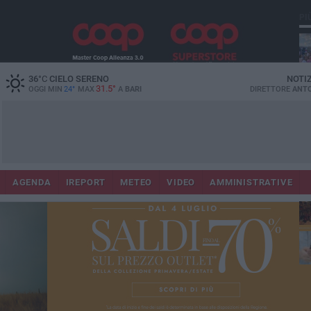
PI
36
°C
CIELO SERENO
NOTI
31.5°
OGGI MIN
24°
MAX
A
BARI
DIRETTORE
ANTO
Lec
Co
AGENDA
IREPORT
METEO
VIDEO
AMMINISTRATIVE
fuo