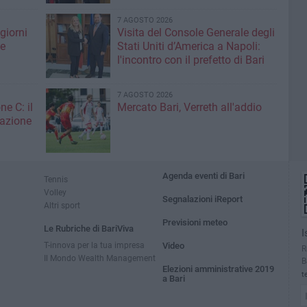
7 AGOSTO 2026
giorni
Visita del Console Generale degli
me
Stati Uniti d’America a Napoli:
l'incontro con il prefetto di Bari
7 AGOSTO 2026
ne C: il
Mercato Bari, Verreth all'addio
zazione
Agenda eventi di Bari
Tennis
Volley
Segnalazioni iReport
Altri sport
Previsioni meteo
Le Rubriche di BariViva
I
T-innova per la tua impresa
Video
R
Il Mondo Wealth Management
B
Elezioni amministrative 2019
t
a Bari