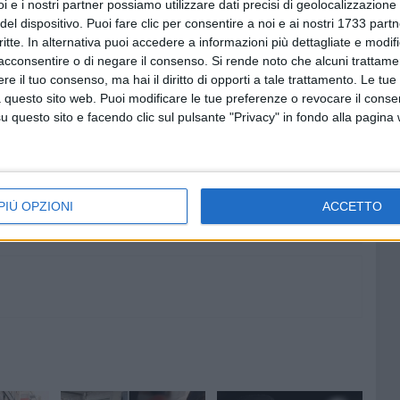
i e i nostri partner possiamo utilizzare dati precisi di geolocalizzazione 
agini di videosorveglianza. Sul caso indagano gli uomini
del dispositivo. Puoi fare clic per consentire a noi e ai nostri 1733 partn
icolare in queste festività pasquali, hanno intensificato i
critte. In alternativa puoi accedere a informazioni più dettagliate e modif
acconsentire o di negare il consenso.
Si rende noto che alcuni trattamen
e il tuo consenso, ma hai il diritto di opporti a tale trattamento. Le tue
 questo sito web. Puoi modificare le tue preferenze o revocare il conse
questo sito e facendo clic sul pulsante "Privacy" in fondo alla pagina
8 AGOSTO 2026
ano ai
Mercato in uscita, anche
Dickmann lascia Bari
PIÙ OPZIONI
ACCETTO