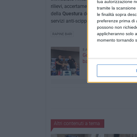
tua autorizzazione no
rilievi, accertamenti e visionato le imm
tramite la scansione 
della
Questura
del capoluogo che, in part
le finalità sopra des
servizi anti-scippo e anti-rapina.
preferenze prima di 
possono non richieder
applicheranno solo a
RAPINE BARI
momento tornando su 
8 AGOSTO 2026
Gomez e Butic si present
baresi
Altri contenuti a tema