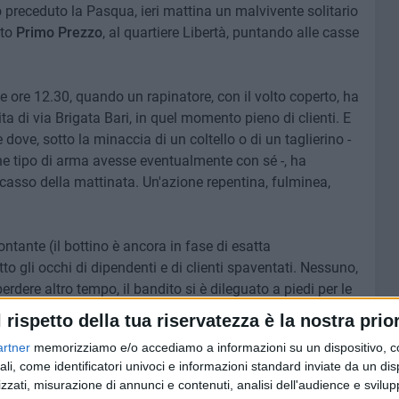
o preceduto la Pasqua, ieri mattina un malvivente solitario
ato
Primo Prezzo
, al quartiere Libertà, puntando alle casse
alle ore 12.30, quando un rapinatore, con il volto coperto, ha
ita di via Brigata Bari, in quel momento pieno di clienti. E
 dove, sotto la minaccia di un coltello o di un taglierino -
e tipo di arma avesse eventualmente con sé -, ha
ncasso della mattinata. Un'azione repentina, fulminea,
ntante (il bottino è ancora in fase di esatta
to gli occhi di dipendenti e di clienti spaventati. Nessuno,
perdere altro tempo, il bandito si è dileguato a piedi per le
be agito da solo, ma ulteriori accertamenti sono comunque
l rispetto della tua riservatezza è la nostra prior
e dopo è scattato l'allarme al numero unico di emergenza
artner
memorizziamo e/o accediamo a informazioni su un dispositivo, c
ali, come identificatori univoci e informazioni standard inviate da un di
zzati, misurazione di annunci e contenuti, analisi dell'audience e svilupp
a sezione
Volanti
che, arrivati sul posto, hanno eseguito