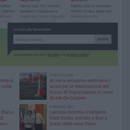
mattina
Hanno solo 15 e 16 anni,
Rapina choc in via Giulio
a Caterina.
residenti a Carbonara e
Petroni. In due, dopo aver
lizzato
Ceglie del Campo: disposta
immobilizzato la
i sono
la permanenza presso
commessa, sono fuggiti
aforte
l'abitazione di famiglia
con la merce. Indaga la
Iscriviti alla Newsletter
Squadra Mobile
Iscriviti
Iscrivendoti accetti i
termini
e la
privacy policy
8 AGOSTO 2026
parte la
Al via la prossima settimana i
 sulla
lavori per la realizzazione del
tronco di fogna bianca in corso
Alcide De Gasperi
8 AGOSTO 2026
 Bari e
Leccese incontra il ballerino
di
Kledi Kadiu, arrivato a Bari a
re i
bordo della nave Vlora