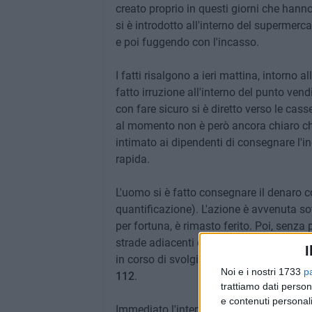
creato proprio in questi giorni che hann
si è introdotto all'interno del supermerc
e poi fuggendo con l'incasso.
I fatti risalgono a ieri mattina, intorno 
fatto irruzione all'interno del punto vend
con fare sicuro si è diretto verso le casse
al momento non è però ancora chiaro ch
intimato ai dipendenti di consegnare l'i
rapida.
L'uomo si è fatto consegnare il denaro co
quantificazione). L'azione è avvenuta sot
per fortuna, è rimasto ferito. Poi, senza 
strade adiacenti con la refurtiva: avreb
I
in corso di svolgimento. Immediatament
Noi e i nostri 1733
p
112
.
trattiamo dati person
e contenuti personali
Immediato l'intervento dei poliziotti dell