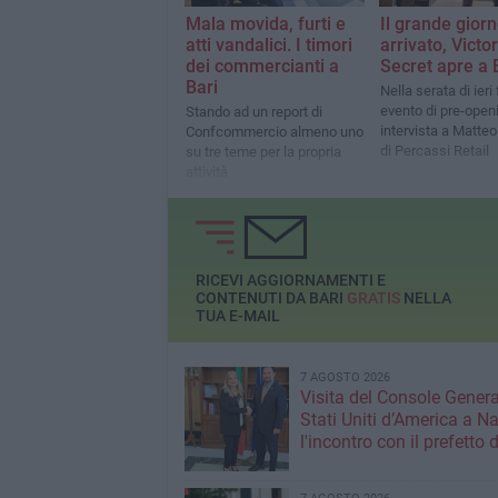
Mala movida, furti e
Il grande giorn
atti vandalici. I timori
arrivato, Victor
dei commercianti a
Secret apre a 
Bari
Nella serata di ieri
evento di pre-open
Stando ad un report di
intervista a Matte
Confcommercio almeno uno
di Percassi Retail
su tre teme per la propria
attività
RICEVI AGGIORNAMENTI E
CONTENUTI DA BARI
GRATIS
NELLA
TUA E-MAIL
7 AGOSTO 2026
Visita del Console Genera
Stati Uniti d’America a Na
l'incontro con il prefetto d