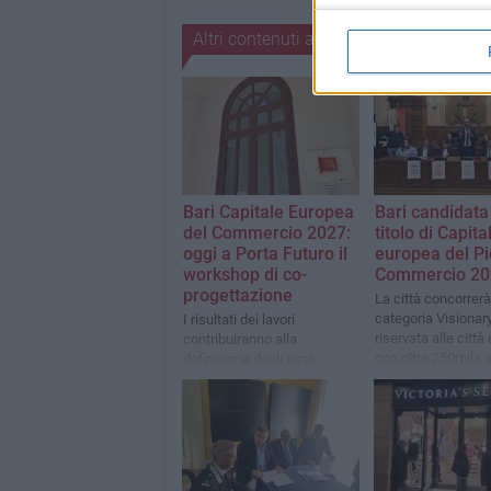
Altri contenuti a tema
Bari Capitale Europea
Bari candidata
del Commercio 2027:
titolo di Capita
oggi a Porta Futuro il
europea del Pi
workshop di co-
Commercio 20
progettazione
La città concorrerà
categoria Visionary
I risultati dei lavori
riservata alle citt
contribuiranno alla
con oltre 250mila a
definizione degli assi
strategici e delle
progettualità che
comporranno il dossier di
candidatura