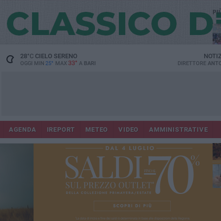
PI
28
°C
CIELO SERENO
NOTI
33°
OGGI MIN
25°
MAX
A
BARI
DIRETTORE
ANTO
Lec
Co
AGENDA
IREPORT
METEO
VIDEO
AMMINISTRATIVE
fuo