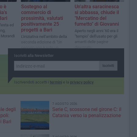
o è
Sostegno al
Un'altra saracinesca
ia's
commercio di
si abbassa, chiude il
Bari
prossimità, valutati
"Mercatino del
positivamente 25
fumetto" di Giovanni
 festa ed
progetti a Bari
ing,
Aperto negli anni '60 era il
o Morandi
"tempio" dell'usato per gli
L'iniziativa nell'ambito della
amanti delle pagine
seconda edizione di "Un
disegnate
negozio non è solo un
negozio"
Iscriviti alla Newsletter
Iscriviti
Iscrivendoti accetti i
termini
e la
privacy policy
7 AGOSTO 2026
le degli
Serie C, scossone nel girone C: il
poli:
Catania verso la penalizzazione
i Bari