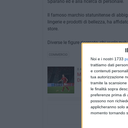
Sparano ed è alla ricerca di personale.
Il famoso marchio statunitense di abbigl
lingerie e prodotti di bellezza, ha affida
store.
Diverse le figure ricercate, chi vuole può
I
COMMERCIO
Noi e i nostri 1733
p
trattiamo dati person
8 AGOSTO 2026
e contenuti personali
Mercato in uscita, anche
tua autorizzazione no
Dickmann lascia Bari
tramite la scansione 
le finalità sopra des
preferenze prima di 
possono non richieder
applicheranno solo a
momento tornando su 