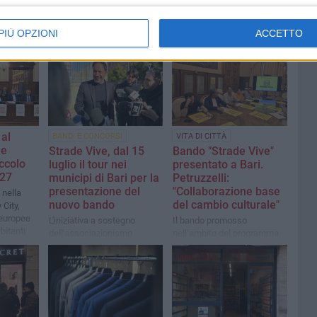
PIÙ OPZIONI
ACCETTO
 al
BANDI E CONCORSI
VITA DI CITTÀ
le
Strade Vive, dal 15
Bando "Strade Vive"
ccolo
luglio il tour nei
presentato a Bari.
27
municipi di Bari per la
Petruzzelli:
presentazione del
"Collaborazione base
 nella
nuovo bando
del cambio culturale"
 City,
à europee
L'iniziativa a sostegno
Il bando promosso
bitanti
dell'associazionismo
nell’ambito del programma
commerciale
d_Bari e finanziato con 1
milione di euro