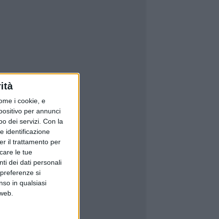
ità
ome i cookie, e
spositivo per annunci
o dei servizi.
Con la
e identificazione
er il trattamento per
icare le tue
ti dei dati personali
 preferenze si
nso in qualsiasi
 web.