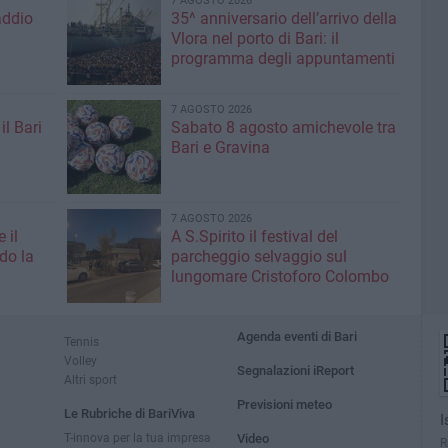
7 AGOSTO 2026
addio
35^ anniversario dell’arrivo della
Vlora nel porto di Bari: il
programma degli appuntamenti
7 AGOSTO 2026
il Bari
Sabato 8 agosto amichevole tra
Bari e Gravina
7 AGOSTO 2026
 il
A S.Spirito il festival del
do la
parcheggio selvaggio sul
lungomare Cristoforo Colombo
Agenda eventi di Bari
Tennis
Volley
Segnalazioni iReport
Altri sport
Previsioni meteo
Le Rubriche di BariViva
I
T-innova per la tua impresa
Video
R