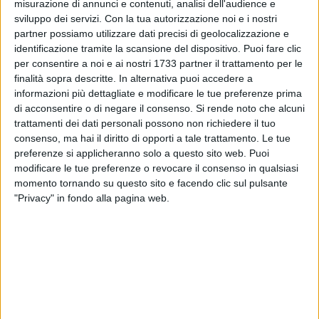
Sulla base di un masterplan presentato dal Comune, FSE ha
misurazione di annunci e contenuti, analisi dell'audience e
sviluppo dei servizi.
Con la tua autorizzazione noi e i nostri
svolto approfondimenti in merito all'eliminazione dei
partner possiamo utilizzare dati precisi di geolocalizzazione e
passaggi a livello in corrispondenza della stazione FSE di
identificazione tramite la scansione del dispositivo. Puoi fare clic
Carbonara e della omonima via di accesso, che prevede la
per consentire a noi e ai nostri 1733 partner il trattamento per le
realizzazione di un sottopasso carrabile e ciclopedonale che
finalità sopra descritte. In alternativa puoi accedere a
utilizzi sia un'area ferroviaria contigua alla stazione sia gli
informazioni più dettagliate e modificare le tue preferenze prima
ampi spazi non edificati presenti oltre i binari, fino a
di acconsentire o di negare il consenso.
Si rende noto che alcuni
collegarsi attraverso una nuova viabilità con le vie Antonio
trattamenti dei dati personali possono non richiedere il tuo
consenso, ma hai il diritto di opporti a tale trattamento. Le tue
Quaranta e Gorizia di Ceglie del Campo in modo da
preferenze si applicheranno solo a questo sito web. Puoi
sostituire l'attraversamento delle strade tramite il
modificare le tue preferenze o revocare il consenso in qualsiasi
superamento dei passaggi a livello.
momento tornando su questo sito e facendo clic sul pulsante
"Privacy" in fondo alla pagina web.
Questa soluzione infrastrutturale, per la quale la Regione
Puglia valuterà nei prossimi mesi il possibile finanziamento
di un primo stralcio funzionale stimato in circa 12 milioni di
euro per la sola viabilità alternativa strettamente connessa
alla ricucitura stradale con la soppressione dei PL, sarà
oggetto di un'attività di condivisione con i residenti dei
quartieri interessati attraverso il coinvolgimento sia del