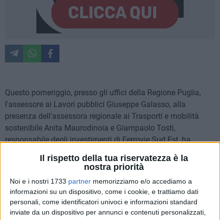
Questo pomeriggio, presso gli uffici della Regione Puglia,
l'assessore ai Lavori pubblici Giuseppe Galasso, alla
presenza dell'assessora regionale ai Trasporti e mobilità
sostenibile Anita Maurodinoia e Giampaolo Tosti,
responsabile degli investimenti di Ferrovie Sud Est, ha
partecipato ad un incontro sulle problematiche correlate alla
Il rispetto della tua riservatezza è la
presenza dei passaggi a livello lungo la linea ferroviaria in
nostra priorità
corrispondenza dei quartieri Carbonara e Ceglie del Campo,
Noi e i nostri 1733
partner
memorizziamo e/o accediamo a
con l'obiettivo di esaminare possibili soluzioni per realizzare
informazioni su un dispositivo, come i cookie, e trattiamo dati
infrastrutture viarie alternative alle barriere ferroviarie.
personali, come identificatori univoci e informazioni standard
inviate da un dispositivo per annunci e contenuti personalizzati,