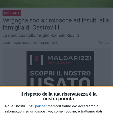
CRONACA
Vergogna social: minacce ed insulti alla
famiglia di Castrovilli
La denuncia della moglie Rachele Risaliti
BARI -
DOMENICA 28 DICEMBRE 2025
12.27
Il rispetto della tua riservatezza è la
nostra priorità
Noi e i nostri 1731
partner
memorizziamo e/o accediamo a
informazioni su un dispositivo, come i cookie, e trattiamo dati