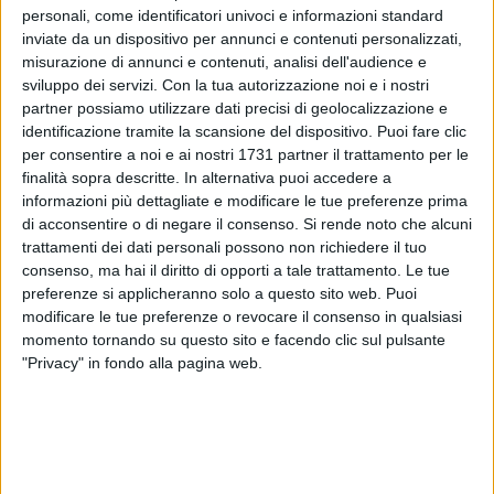
personali, come identificatori univoci e informazioni standard
inviate da un dispositivo per annunci e contenuti personalizzati,
2
A cura di
misurazione di annunci e contenuti, analisi dell'audience e
GIANLUCA BATTISTA
sviluppo dei servizi.
Con la tua autorizzazione noi e i nostri
partner possiamo utilizzare dati precisi di geolocalizzazione e
identificazione tramite la scansione del dispositivo. Puoi fare clic
Ancora una volta i social rappresentano una pattumiera da
per consentire a noi e ai nostri 1731 partner il trattamento per le
finalità sopra descritte. In alternativa puoi accedere a
cui qualcuno vomita tutta la sua frustrazione. Questa volta
informazioni più dettagliate e modificare le tue preferenze prima
però ciò che è accaduto alla famiglia di
Gaetano Castrovilli
,
di acconsentire o di negare il consenso.
Si rende noto che alcuni
trequartista del Bari, è davvero molto grave.
trattamenti dei dati personali possono non richiedere il tuo
consenso, ma hai il diritto di opporti a tale trattamento. Le tue
Nelle scorse ore, dopo il pareggio interno per 1-1 contro
preferenze si applicheranno solo a questo sito web. Puoi
l'Avellino, in cui il talento di Minervino Murge non ha
modificare le tue preferenze o revocare il consenso in qualsiasi
particolarmente brillato in campo, un profilo probabilmente
momento tornando su questo sito e facendo clic sul pulsante
"Privacy" in fondo alla pagina web.
fake, su Instagram ha augurato alla famiglia ed ai piccoli di
Castrovilli malattie e sciagure. Una vergognosa
manifestazione di odio gratuito verso una persona
umanamente splendida ed i suoi affetti più cari.
Rachele
Risaliti,
moglie del calciatore, ha preannunciato denuncia