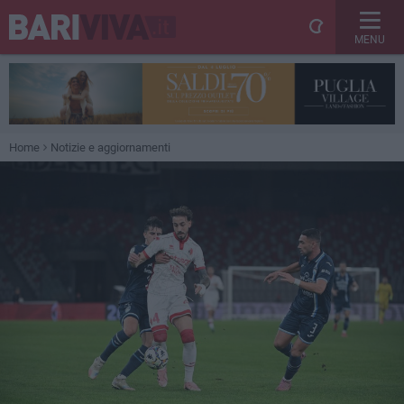
MENU
Home
Notizie e aggiornamenti