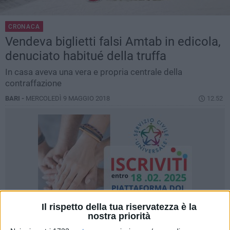
CRONACA
Vendeva biglietti falsi Amtab in edicola,
denuciato habitué della truffa
In casa aveva una vera e propria centrale della
contraffazione
BARI -
MERCOLEDÌ 9 MAGGIO 2018
12.52
Il rispetto della tua riservatezza è la
nostra priorità