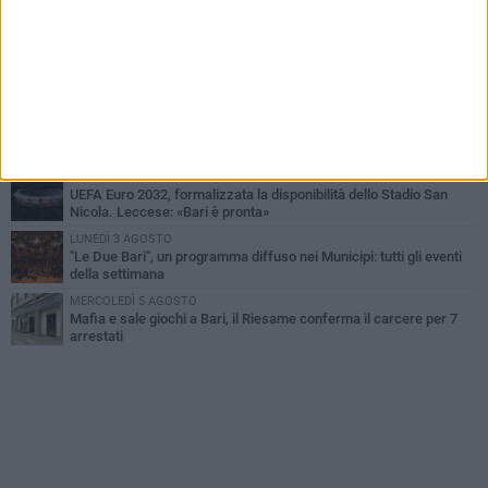
A S.Spirito il festival del parcheggio selvaggio sul lungomare
Cristoforo Colombo
GIOVEDÌ 6 AGOSTO
Città Metropolitana di Bari, riaperti i termini per diverse posizioni
lavorative
LUNEDÌ 3 AGOSTO
Continua la stagione dei mercati serali a Bari: il calendario di
agosto
LUNEDÌ 3 AGOSTO
UEFA Euro 2032, formalizzata la disponibilità dello Stadio San
Nicola. Leccese: «Bari è pronta»
LUNEDÌ 3 AGOSTO
"Le Due Bari", un programma diffuso nei Municipi: tutti gli eventi
della settimana
MERCOLEDÌ 5 AGOSTO
Mafia e sale giochi a Bari, il Riesame conferma il carcere per 7
arrestati