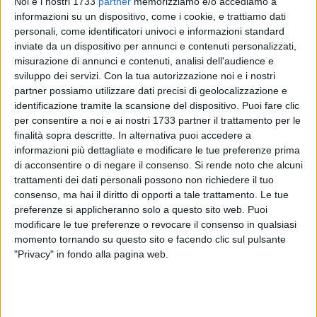
Noi e i nostri 1733
partner
memorizziamo e/o accediamo a
informazioni su un dispositivo, come i cookie, e trattiamo dati
personali, come identificatori univoci e informazioni standard
inviate da un dispositivo per annunci e contenuti personalizzati,
3
misurazione di annunci e contenuti, analisi dell'audience e
sviluppo dei servizi.
Con la tua autorizzazione noi e i nostri
partner possiamo utilizzare dati precisi di geolocalizzazione e
A casa aveva una vera e propria centrale della
identificazione tramite la scansione del dispositivo. Puoi fare clic
contraffazione e vendeva i bigletti falsi dell'Amtab anche in
per consentire a noi e ai nostri 1733 partner il trattamento per le
finalità sopra descritte. In alternativa puoi accedere a
un'edicola al quartiere Libertà nei pressi della sede del
informazioni più dettagliate e modificare le tue preferenze prima
Tribunale. Lo hanno scoperto e denunciato i finanzieri del
di acconsentire o di negare il consenso.
Si rende noto che alcuni
Gruppo Pronto Impiego Bari nell'ambito del servizio di
trattamenti dei dati personali possono non richiedere il tuo
controllo del territorio. All'interno dell'edicola sono stati
consenso, ma hai il diritto di opporti a tale trattamento. Le tue
rinvenuti, occultati anche indosso agli addetti presenti al
preferenze si applicheranno solo a questo sito web. Puoi
momento dell'intervento delle Fiamme Gialle, decine di
modificare le tue preferenze o revocare il consenso in qualsiasi
tagliandi contraffatti, oltre a numerosissimi CD musicali e
momento tornando su questo sito e facendo clic sul pulsante
"Privacy" in fondo alla pagina web.
DVD illecitamente riprodotti.
La successiva ed immediata perquisizione presso
l'abitazione del titolare, permetteva di scoprire una vera e
propria "centrale della contraffazione", con tanto di