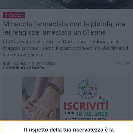
CRONACA
Minaccia farmacista con la pistola, ma
lei reagisce: arrestato un 61enne
I fatti, avvenuti al quartiere Carbonara, risalgono al 4
maggio scorso: l'uomo è stato riconosciuto dai filmati di
videosorveglianza
BARI -
LUNEDÌ 1 GIUGNO 2026
11.49
COMUNICATO STAMPA
Il rispetto della tua riservatezza è la