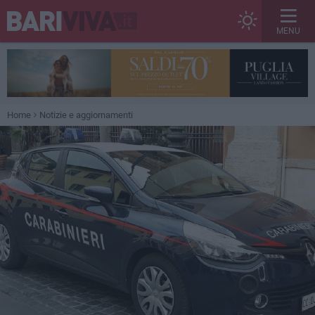
MENU
Home
Notizie e aggiornamenti