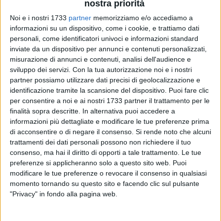
nostra priorità
Noi e i nostri 1733
partner
memorizziamo e/o accediamo a
informazioni su un dispositivo, come i cookie, e trattiamo dati
personali, come identificatori univoci e informazioni standard
inviate da un dispositivo per annunci e contenuti personalizzati,
A cura di
misurazione di annunci e contenuti, analisi dell'audience e
NICOLA MICCIONE
sviluppo dei servizi.
Con la tua autorizzazione noi e i nostri
partner possiamo utilizzare dati precisi di geolocalizzazione e
identificazione tramite la scansione del dispositivo. Puoi fare clic
per consentire a noi e ai nostri 1733 partner il trattamento per le
La sua fuga è durata poco. Immortalato dalle telecamere di
finalità sopra descritte. In alternativa puoi accedere a
videosorveglianza e riconosciuto dai
Carabinieri
, gli stessi
informazioni più dettagliate e modificare le tue preferenze prima
che hanno poi arrestato un
61enne di Bari
, raggiunto da
di acconsentire o di negare il consenso.
Si rende noto che alcuni
un'ordinanza del
Tribunale
del capoluogo pugliese. L'uomo è
trattamenti dei dati personali possono non richiedere il tuo
accusato di tentata rapina pluriaggravata e porto di armi od
consenso, ma hai il diritto di opporti a tale trattamento. Le tue
oggetti atti ad offendere.
preferenze si applicheranno solo a questo sito web. Puoi
modificare le tue preferenze o revocare il consenso in qualsiasi
momento tornando su questo sito e facendo clic sul pulsante
L'episodio risale alla serata del 4 maggio scorso, quando la
"Privacy" in fondo alla pagina web.
titolare di una farmacia al rione Carbonara di Bari, dopo aver
terminato il proprio turno di lavoro, stava per salire a bordo
della propria auto parcheggiata in una via limitrofa. In quel