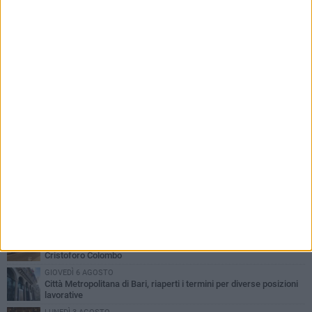
PIÙ LETTI QUESTA SETTIMANA
LUNEDÌ 3 AGOSTO
Continua la stagione dei mercati serali a Bari: il calendario di
agosto
LUNEDÌ 3 AGOSTO
UEFA Euro 2032, formalizzata la disponibilità dello Stadio San
Nicola. Leccese: «Bari è pronta»
VENERDÌ 7 AGOSTO
A S.Spirito il festival del parcheggio selvaggio sul lungomare
Cristoforo Colombo
GIOVEDÌ 6 AGOSTO
Città Metropolitana di Bari, riaperti i termini per diverse posizioni
lavorative