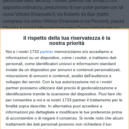
personale della security. I divieti, previsti dal sindaco con
apposita ordinanza, prescrivono di non poter portare con sé
corso Vittorio Emanuele II, via Roberto da Bari (tratto
compreso tra corso Vittorio Emanuele e via Piccinni), piazza
Chiurlia e piazza Massari (compresa l'area individuata su
corso Vittorio Emanuele II, delimitata da misure di security in
Il rispetto della tua riservatezza è la
quanto direttamente interessata dallo svolgimento
nostra priorità
dell'evento) zaini, borsoni - limitatamente all'area interessata
Noi e i nostri 1733
partner
memorizziamo e/o accediamo a
dall'evento, perimetrata da misure di security e ad accesso
informazioni su un dispositivo, come i cookie, e trattiamo dati
contingentato - contenenti bottiglie e contenitori in vetro,
personali, come identificatori univoci e informazioni standard
lattine di alluminio e/o bottiglie di plastica con tappo, spray
inviate da un dispositivo per annunci e contenuti personalizzati,
misurazione di annunci e contenuti, analisi dell'audience e
urticanti (in genere utilizzati per difesa personale) o
sviluppo dei servizi.
Con la tua autorizzazione noi e i nostri
qualsivoglia dispositivo urticante nonché caschi di
partner possiamo utilizzare dati precisi di geolocalizzazione e
protezione del tipo per motoveicoli o velocipedi e assimilabili
identificazione tramite la scansione del dispositivo. Puoi fare clic
per uso. Inoltre, per tutta la serata e fino alle 5 del mattino
per consentire a noi e ai nostri 1733 partner il trattamento per le
vige il divieto per gli esercenti qualsiasi attività commerciale
finalità sopra descritte. In alternativa puoi accedere a
di somministrare e/o vendere per asporto
, su
area pubblica
informazioni più dettagliate e modificare le tue preferenze prima
e/o aperta al pubblico, bevande in bottiglie e/o in
di acconsentire o di negare il consenso.
Si rende noto che alcuni
trattamenti dei dati personali possono non richiedere il tuo
contenitori in vetro e/o in lattine di alluminio
, nonché in