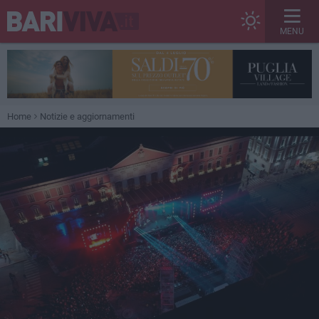
MENU
Home
Notizie e aggiornamenti