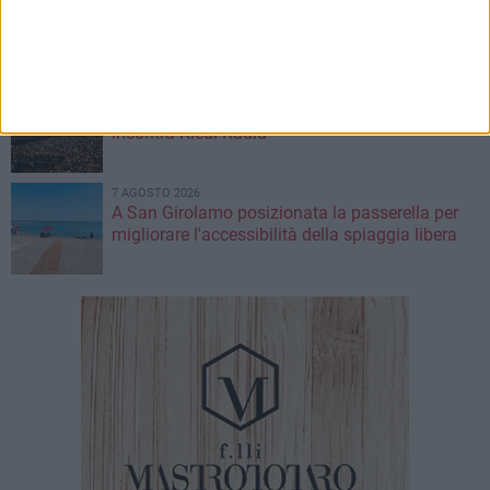
A S.Spirito il festival del parcheggio selvaggio
sul lungomare Cristoforo Colombo
7 AGOSTO 2026
35° anniversario sbarco Vlora, il sindaco di Bari
incontra Kledi Kadiu
7 AGOSTO 2026
A San Girolamo posizionata la passerella per
migliorare l'accessibilità della spiaggia libera