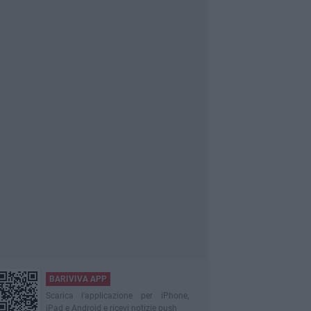
BARIVIVA APP
Scarica l'applicazione per iPhone,
iPad e Android e ricevi notizie push