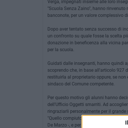
Verga, impegnati insieme alle loro insegn
"Scuola Senza Zaino", hanno rinvenuto 
banconote, per un valore complessivo di
Dopo aver tentato senza successo di indi
un confronto su quale fosse la scelta più
donazione in beneficenza alla vicina par
per la scuola.
Guidati dalle insegnanti, hanno quindi a
scoprendo che, in base all'articolo 927 d
restituirla al proprietario oppure, se non
sindaco del Comune competente.
Per questo motivo gli alunni hanno deci
dell'Ufficio Oggetti smarriti. Ad accogli
ringraziarli personalmente per il grande s
"Quello compiuto da questa scolaresca 
I
De Marzo -, e per me è stato molto emoz