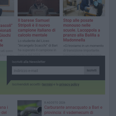
Il barese Samuel
Stop alle posate
Stripoli è il nuovo
monouso nelle
ascoli"
campione italiano di
scuole. Lacoppola a
pionati
calcolo mentale
pranzo alla Balilla a
Giochi
Madonnella
ue
Lo studente del Liceo
le
“Arcangelo Scacchi” di Bari
«Ci troviamo in un momento
ha superato il campione in
di transizione importante.
icati sono
carica dal 2019
Dimezziamo la produzione
e Marco De
dei rifiuti»
Iscriviti alla Newsletter
Iscriviti
Iscrivendoti accetti i
termini
e la
privacy policy
8 AGOSTO 2026
ana i
Carburante annacquato a Bari e
 del
provincia: il vademecum di