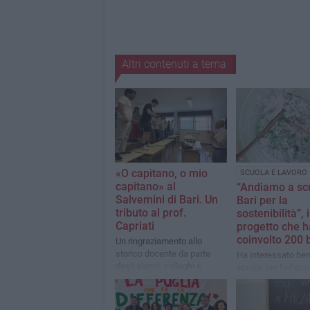
Altri contenuti a tema
«O capitano, o mio
SCUOLA E LAVORO
capitano» al
“Andiamo a sc
Salvemini di Bari. Un
Bari per la
tributo al prof.
sostenibilità”, i
Capriati
progetto che h
coinvolto 200 
Un ringraziamento allo
storico docente da parte
Ha interessato ben
degli alunni, colleghi e
scuole per l'infanzi
personale scolastico
città