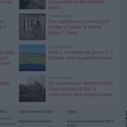
 corso
Consumerismo per chiedere i
danni
7 AGOSTO 2026
ino
Due aggressioni in pochi giorni
ri a
tra Bari e Corato: le vittime
hanno 17 anni
7 AGOSTO 2026
le degli
Serie C, scossone nel girone C: il
poli:
Catania verso la penalizzazione
i Bari
7 AGOSTO 2026
addio
35^ anniversario dell’arrivo della
Vlora nel porto di Bari: il
programma degli appuntamenti
Viva
Agenda eventi di Bari
Video
impresa
Segnalazioni iReport
Elezioni amministrative 2019
anagement
a Bari