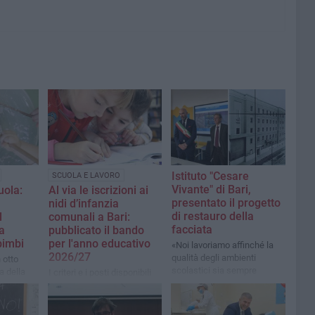
Istituto "Cesare
SCUOLA E LAVORO
Vivante" di Bari,
uola:
Al via le iscrizioni ai
presentato il progetto
nidi d’infanzia
di restauro della
l
comunali a Bari:
facciata
a
pubblicato il bando
bimbi
per l'anno educativo
«Noi lavoriamo affinché la
2026/27
qualità degli ambienti
 otto
scolastici sia sempre
a della
I criteri e i posti disponibili
all'altezza dell'eccellenza
per ogni scuola
didattica»