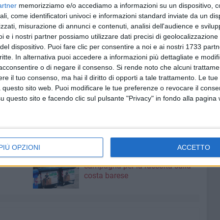
artner
memorizziamo e/o accediamo a informazioni su un dispositivo, c
era città, e ascoltare dalle loro voci i sogni e le aspirazioni
ali, come identificatori univoci e informazioni standard inviate da un di
zzati, misurazione di annunci e contenuti, analisi dell'audience e svilupp
i e i nostri partner possiamo utilizzare dati precisi di geolocalizzazione 
a importante insegnare ai più piccoli il valore della
del dispositivo. Puoi fare clic per consentire a noi e ai nostri 1733 partn
ndamentale per il benessere di tutta la comunità. Per
critte. In alternativa puoi accedere a informazioni più dettagliate e modif
maniera sempre più significativa l'educazione civica,
acconsentire o di negare il consenso.
Si rende noto che alcuni trattamen
er costruire una società più giusta e più solidale. Un
e il tuo consenso, ma hai il diritto di opporti a tale trattamento. Le tue
 questo sito web. Puoi modificare le tue preferenze o revocare il conse
egregia dalle insegnanti di questa scolaresca, cui va il
questo sito e facendo clic sul pulsante "Privacy" in fondo alla pagina
zione comunale".
PIÙ OPZIONI
ACCETTO
8 AGOSTO 2026
"Aiutaci a fare i cartoni", parte la
campagna per la raccolta sulla
costa barese