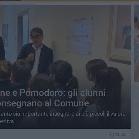
ne e Pomodoro: gli alunni
 consegnano al Comune
to sia importante insegnare ai più piccoli il valore
ettiva
11.55