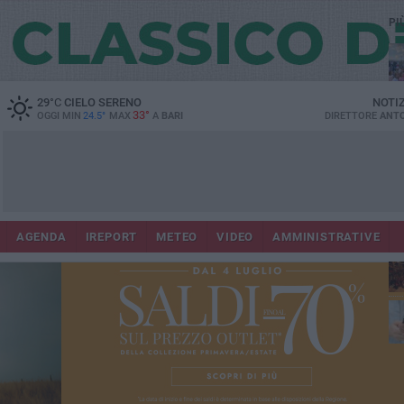
PI
29
°C
CIELO SERENO
NOTI
33°
OGGI MIN
24.5°
MAX
A
BARI
DIRETTORE
ANTO
Lec
Co
AGENDA
IREPORT
METEO
VIDEO
AMMINISTRATIVE
fuo