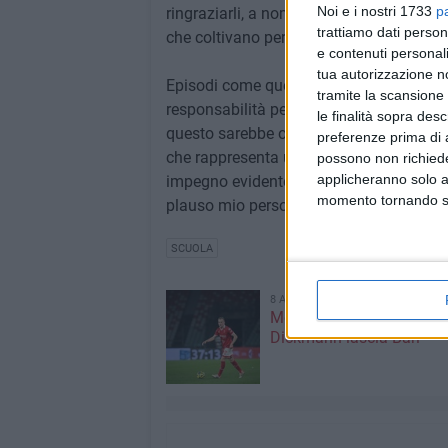
Noi e i nostri 1733
p
ringraziarli, a nome del sindaco e dell'int
trattiamo dati person
che coltivano per il futuro.
e contenuti personali
tua autorizzazione no
Episodi come questo dimostrano quanto si
tramite la scansione 
responsabilità personale e collettiva, fo
le finalità sopra des
questo sarebbe opportuno promuovere in 
preferenze prima di 
che rappresenta un patrimonio prezioso p
possono non richieder
applicheranno solo a
impegno evidentemente svolto in maniera 
momento tornando su 
plauso mio personale e dell'amministra
SCUOLA
8 AGOSTO 2026
Mercato in uscita, anche
Dickmann lascia Bari