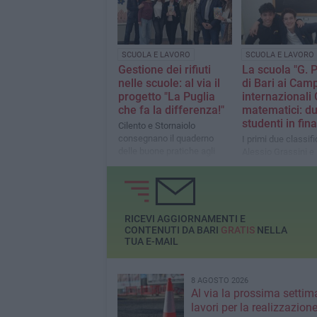
SCUOLA E LAVORO
SCUOLA E LAVORO
Gestione dei rifiuti
La scuola "G. P
nelle scuole: al via il
di Bari ai Cam
progetto "La Puglia
internazionali 
che fa la differenza!"
matematici: d
studenti in fina
Cilento e Stornaiolo
consegnano il quaderno
I primi due classif
delle buone pratiche agli
Alessio Grassini 
studenti
Giorgio
RICEVI AGGIORNAMENTI E
CONTENUTI DA BARI
GRATIS
NELLA
TUA E-MAIL
8 AGOSTO 2026
Al via la prossima settim
lavori per la realizzazione