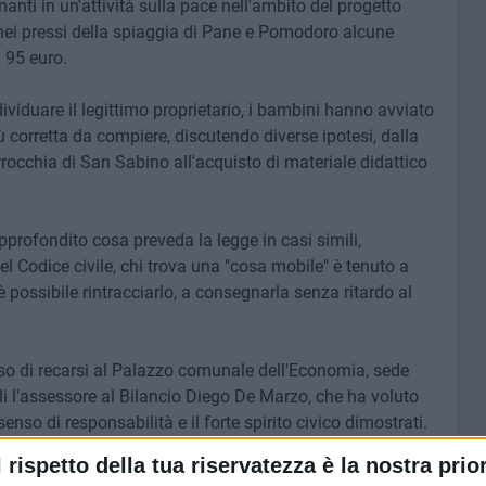
anti in un'attività sulla pace nell'ambito del progetto
nei pressi della spiaggia di Pane e Pomodoro alcune
 95 euro.
viduare il legittimo proprietario, i bambini hanno avviato
 corretta da compiere, discutendo diverse ipotesi, dalla
rocchia di San Sabino all'acquisto di materiale didattico
pprofondito cosa preveda la legge in casi simili,
el Codice civile, chi trova una "cosa mobile" è tenuto a
 è possibile rintracciarlo, a consegnarla senza ritardo al
so di recarsi al Palazzo comunale dell'Economia, sede
erli l'assessore al Bilancio Diego De Marzo, che ha voluto
enso di responsabilità e il forte spirito civico dimostrati.
è stato un gesto bellissimo - commenta l'assessore Diego
l rispetto della tua riservatezza è la nostra prior
ionante accoglierli a Palazzo dell'Economia per