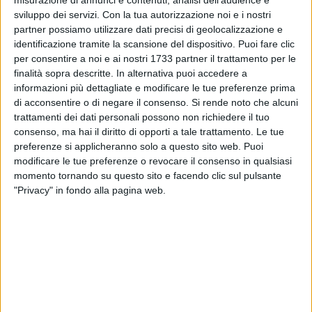
manifestazione, infatti, è "Vintage is the way to save Planet",
misurazione di annunci e contenuti, analisi dell'audience e
sviluppo dei servizi.
Con la tua autorizzazione noi e i nostri
un concetto che esprime l'opportunità di dare nuova vita agli
partner possiamo utilizzare dati precisi di geolocalizzazione e
oggetti e ai beni del passato, al di là dell'amore per il vintage,
identificazione tramite la scansione del dispositivo. Puoi fare clic
e di utilizzare ancora una volta prodotti sani, utili e
per consentire a noi e ai nostri 1733 partner il trattamento per le
funzionanti per il bene del pianeta. Pertanto il Vintage
finalità sopra descritte. In alternativa puoi accedere a
Market Bari non è un semplice mercatino dell'usato ma un
informazioni più dettagliate e modificare le tue preferenze prima
contenitore in cui si incontrano passioni e interessi
di acconsentire o di negare il consenso.
Si rende noto che alcuni
caratterizzati dal passare del tempo che vengono valorizzati
trattamenti dei dati personali possono non richiedere il tuo
consenso, ma hai il diritto di opporti a tale trattamento. Le tue
e rilanciati sul mercato. Sarà anche una vetrina per giovani
preferenze si applicheranno solo a questo sito web. Puoi
artisti e nuove realtà che propongono artigianato creativo,
modificare le tue preferenze o revocare il consenso in qualsiasi
come pure per appassionati di moda e musica che vogliono
momento tornando su questo sito e facendo clic sul pulsante
condividere questa esperienza confrontandosi con un
"Privacy" in fondo alla pagina web.
pubblico sempre più attento e consapevole.
«Questa speciale edizione natalizia del Vintage Market Bari -
commenta l'assessora allo Sviluppo economico
Carla
Palone
- rappresenta certamente un valore aggiunto per
l'offerta complessiva che la città propone in queste giornate
di festa. Peraltro la scelta di questa nuova location da parte