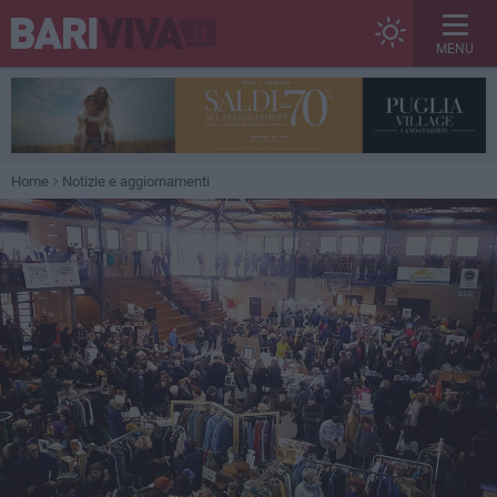
MENU
Home
Notizie e aggiornamenti