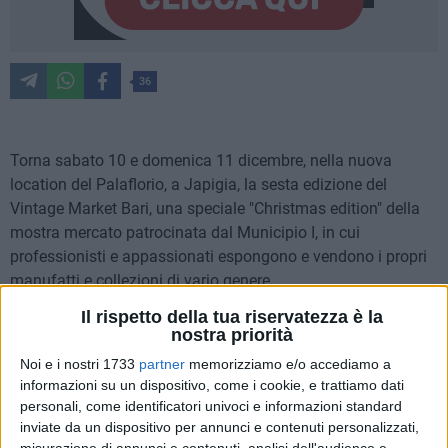
36
Torna sabato 10 e domenica 11 dicembre, nella nuova
location del Palaflorio, a Japigia, la sesta edizione del
Vintage Market Bari, una speciale "Christmas edition" della
mostra mercato patrocinata dal Municipio I, in cui
professionisti e appassionati espongono e vendono i propri
manufatti e collezioni di vario genere.
Il rispetto della tua riservatezza è la
Cento gli espositori provenienti da Puglia, Campania, Lazio,
nostra priorità
Basilicata e Toscana, che daranno vita a un evento
Noi e i nostri 1733
partner
memorizziamo e/o accediamo a
straordinario non solo per l'ampia possibilità di scelta ma
informazioni su un dispositivo, come i cookie, e trattiamo dati
soprattutto per la promozione della cultura del ri-ciclo e ri-
personali, come identificatori univoci e informazioni standard
utilizzo durante tutto il weekend. Lo slogan della
inviate da un dispositivo per annunci e contenuti personalizzati,