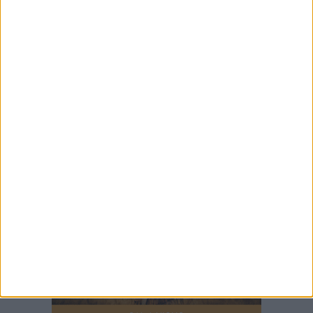
7 AGOSTO 2026
Serie C, scossone nel girone C: il Catania verso
la penalizzazione
7 AGOSTO 2026
Mercato Bari, Verreth all'addio
7 AGOSTO 2026
35^ anniversario dell’arrivo della Vlora nel
porto di Bari: il programma degli appuntamenti