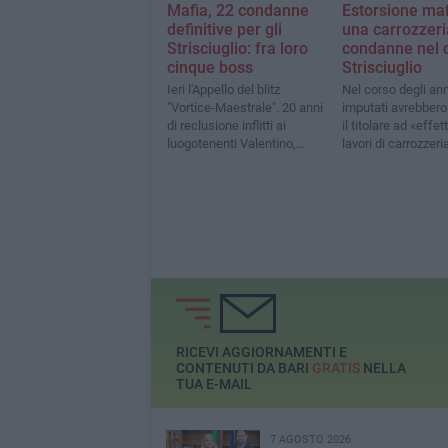
Mafia, 22 condanne
Estorsione ma
definitive per gli
una carrozzeri
Strisciuglio: fra loro
condanne nel 
cinque boss
Strisciuglio
Ieri l'Appello del blitz
Nel corso degli anni
"Vortice-Maestrale". 20 anni
imputati avrebbero
di reclusione inflitti ai
il titolare ad «effet
luogotenenti Valentino,
lavori di carrozzeri
Caldarola, Faccilongo
loro auto senza pa
Campanale e Ruta
RICEVI AGGIORNAMENTI E
CONTENUTI DA BARI
GRATIS
NELLA
TUA E-MAIL
7 AGOSTO 2026