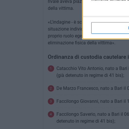
rivale aveva piazzato una vedetta dotata 
della vittima.
«L'indagine - è scritto in una nota - ha c
situazione individuato nell'esigenza da p
proprio ruolo egemonico nel proprio terr
eliminazione fisica della vittima».
Ordinanza di custodia cautelare i
Catacchio Vito Antonio, nato a Bari i
(già detenuto in regime di 41 bis);
De Marzo Francesco, nato a Bari il 0
Faccilongo Giovanni, nato a Bari il 
Faccilongo Saverio, nato a Bari il 0
detenuto in regime di 41 bis);