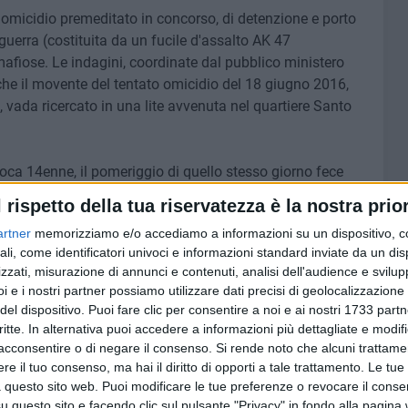
o omicidio premeditato in concorso, di detenzione e porto
guerra (costituita da un fucile d'assalto AK 47
afiose. Le indagini, coordinate dal pubblico ministero
che il movente del tentato omicidio del 18 giugno 2016,
vada ricercato in una lite avvenuta nel quartiere Santo
oca 14enne, il pomeriggio di quello stesso giorno fece
ari in cui il buttafuori non gli aveva consentito di entrare
l rispetto della tua riservatezza è la nostra prior
gredito il buttafuori, provocando la reazione degli
artner
memorizziamo e/o accediamo a informazioni su un dispositivo, c
mai voluti sottomettere. E così quella stessa sera Vavalle,
ali, come identificatori univoci e informazioni standard inviate da un di
alashnikov in un agguato in via Caposcardicchio, al rione
zzati, misurazione di annunci e contenuti, analisi dell'audience e svilupp
i e i nostri partner possiamo utilizzare dati precisi di geolocalizzazione 
del dispositivo. Puoi fare clic per consentire a noi e ai nostri 1733 partn
mo fu colpito da
alcuni proiettili calibro 7.62
(30 quelli
critte. In alternativa puoi accedere a informazioni più dettagliate e modif
) al torace, alle gambe e al basso ventre. Vavalle fu
acconsentire o di negare il consenso.
Si rende noto che alcuni trattamen
e il tuo consenso, ma hai il diritto di opporti a tale trattamento. Le tue
arrivò da solo. Secondo le testimonianze, a sparare
 questo sito web. Puoi modificare le tue preferenze o revocare il conse
te in sella a due moto mentre Vavalle era in auto: il clan
questo sito e facendo clic sul pulsante "Privacy" in fondo alla pagina