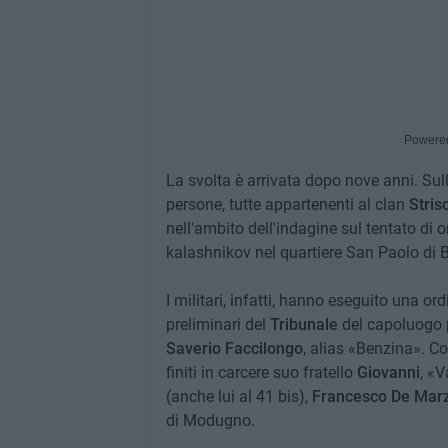
Powere
La svolta è arrivata dopo nove anni. Su
persone, tutte appartenenti al clan
Strisc
nell'ambito dell'indagine sul tentato di 
kalashnikov nel quartiere San Paolo di B
I militari, infatti, hanno eseguito una o
preliminari del
Tribunale
del capoluogo 
Saverio Faccilongo
, alias «Benzina». Co
finiti in carcere suo fratello
Giovanni
, «V
(anche lui al 41 bis),
Francesco De Mar
di Modugno.