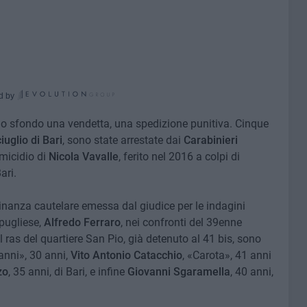
d by
llo sfondo una vendetta, una spedizione punitiva. Cinque
iuglio di Bari
, sono state arrestate dai
Carabinieri
omicidio di
Nicola Vavalle
, ferito nel 2016 a colpi di
ari.
rdinanza cautelare emessa dal giudice per le indagini
pugliese,
Alfredo Ferraro
, nei confronti del 39enne
l ras del quartiere San Pio, già detenuto al 41 bis, sono
anni», 30 anni,
Vito Antonio Catacchio
, «Carota», 41 anni
zo
, 35 anni, di Bari, e infine
Giovanni Sgaramella
, 40 anni,