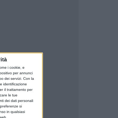
ità
ome i cookie, e
spositivo per annunci
o dei servizi.
Con la
e identificazione
er il trattamento per
icare le tue
ti dei dati personali
 preferenze si
nso in qualsiasi
 web.