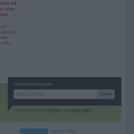
fiosa ad
a, nove
clan
 gli
 obbligato
tuare
a sulle
garlo»
Iscriviti alla Newsletter
Iscriviti
Iscrivendoti accetti i
termini
e la
privacy policy
7 AGOSTO 2026