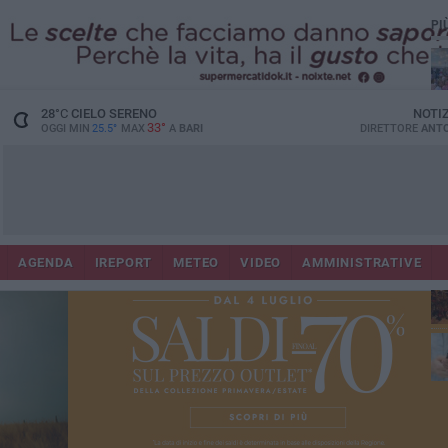
PI
28
°C
CIELO SERENO
NOTI
33°
OGGI MIN
25.5°
MAX
A
BARI
DIRETTORE
ANTO
Lec
Co
AGENDA
IREPORT
METEO
VIDEO
AMMINISTRATIVE
fuo