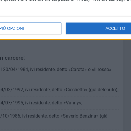
di radiotrasmittente, che avvertì i killer del passaggio
onsentito di ricondurre l'evento delittuoso ad un quadro di
PIÙ OPZIONI
ACCETTO
arte degli esponenti del clan Strisciuglio di consolidare il
itorio di competenza criminale, il San Pio, mediante la
n carcere:
l 20/04/1984, ivi residente, detto «Carota» o «Il rosso»
4/02/1992, ivi residente, detto «Cicchetto» (già detenuto);
14/07/1995, ivi residente, detto «Vanny»;
6/10/1986, ivi residente, detto «Saverio Benzina» (già