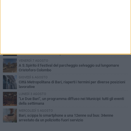
PIÙ LETTI QUESTA SETTIMANA
LUNEDÌ 3 AGOSTO
Continua la stagione dei mercati serali a Bari: il calendario di
agosto
LUNEDÌ 3 AGOSTO
UEFA Euro 2032, formalizzata la disponibilità dello Stadio San
Nicola. Leccese: «Bari è pronta»
VENERDÌ 7 AGOSTO
A S.Spirito il festival del parcheggio selvaggio sul lungomare
Cristoforo Colombo
GIOVEDÌ 6 AGOSTO
Città Metropolitana di Bari, riaperti i termini per diverse posizioni
lavorative
LUNEDÌ 3 AGOSTO
"Le Due Bari", un programma diffuso nei Municipi: tutti gli eventi
della settimana
MERCOLEDÌ 5 AGOSTO
Bari, scippa lo smartphone a una 12enne sul bus: 34enne
arrestato da un poliziotto fuori servizio