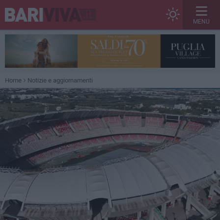
MENU
Home
Notizie e aggiornamenti