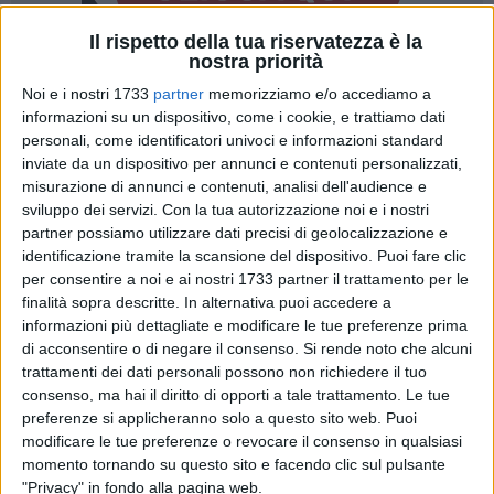
Il rispetto della tua riservatezza è la
nostra priorità
A cura di
Noi e i nostri 1733
partner
memorizziamo e/o accediamo a
GIANLUCA BATTISTA
informazioni su un dispositivo, come i cookie, e trattiamo dati
personali, come identificatori univoci e informazioni standard
inviate da un dispositivo per annunci e contenuti personalizzati,
Riassunto delle puntate precedenti. Il vecchio bando per la
misurazione di annunci e contenuti, analisi dell'audience e
sviluppo dei servizi.
Con la tua autorizzazione noi e i nostri
gestione dello
stadio San Nicola
è scaduto il 31 maggio
partner possiamo utilizzare dati precisi di geolocalizzazione e
scorso. La
SSC Bari
nelle scorse ore ha iniziato a lasciare
identificazione tramite la scansione del dispositivo. Puoi fare clic
l'immobile, in attesa della firma che la vedrebbe gestire
per consentire a noi e ai nostri 1733 partner il trattamento per le
l'impianto di strada Torrebella anche nel prossimo
finalità sopra descritte. In alternativa puoi accedere a
quinquennio. Ma...
informazioni più dettagliate e modificare le tue preferenze prima
di acconsentire o di negare il consenso.
Si rende noto che alcuni
Il sindaco di Bari,
Vito Leccese,
è entrato in aperto conflitto
trattamenti dei dati personali possono non richiedere il tuo
consenso, ma hai il diritto di opporti a tale trattamento. Le tue
(un po' perché è nelle prerogative del ruolo istituzionale, un
preferenze si applicheranno solo a questo sito web. Puoi
po' per rimediare a qualche errore del suo predecessore) con
modificare le tue preferenze o revocare il consenso in qualsiasi
la famiglia De Laurentiis, con uno scambio epistolare degno
momento tornando su questo sito e facendo clic sul pulsante
di un romanzo a puntate, in cui ha ribadito che non firmerà
"Privacy" in fondo alla pagina web.