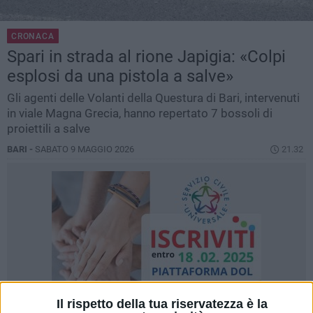
CRONACA
Spari in strada al rione Japigia: «Colpi
esplosi da una pistola a salve»
Gli agenti delle Volanti della Questura di Bari, intervenuti
in viale Magna Grecia, hanno repertato 7 bossoli di
proiettili a salve
BARI -
SABATO 9 MAGGIO 2026
21.32
Il rispetto della tua riservatezza è la