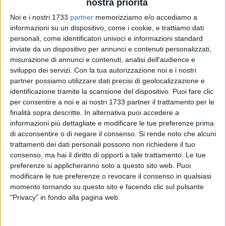
nostra priorità
Noi e i nostri 1733
partner
memorizziamo e/o accediamo a
informazioni su un dispositivo, come i cookie, e trattiamo dati
personali, come identificatori univoci e informazioni standard
A cura di
inviate da un dispositivo per annunci e contenuti personalizzati,
NICOLA MICCIONE
misurazione di annunci e contenuti, analisi dell'audience e
sviluppo dei servizi.
Con la tua autorizzazione noi e i nostri
partner possiamo utilizzare dati precisi di geolocalizzazione e
identificazione tramite la scansione del dispositivo. Puoi fare clic
Sette bossoli
(risultati a salve) sparsi per la strada, accanto
per consentire a noi e ai nostri 1733 partner il trattamento per le
ad alcune vetture in sosta, esplosi a Bari. Quello avvenuto
finalità sopra descritte. In alternativa puoi accedere a
questa mattina è il terzo episodio avvenuto nel rione Japigia
informazioni più dettagliate e modificare le tue preferenze prima
in due giorni. La segnalazione è stata fatta intorno alle ore
di acconsentire o di negare il consenso.
Si rende noto che alcuni
11.30 da alcuni residenti che avevano udito gli spari, esplosi
trattamenti dei dati personali possono non richiedere il tuo
consenso, ma hai il diritto di opporti a tale trattamento. Le tue
in viale Magna Grecia.
preferenze si applicheranno solo a questo sito web. Puoi
modificare le tue preferenze o revocare il consenso in qualsiasi
Sul posto, per una prima verifica dei fatti, è stata chiamata
momento tornando su questo sito e facendo clic sul pulsante
tramite la centrale operativa del
112
la
Polizia di Stato
. Sono
"Privacy" in fondo alla pagina web.
così arrivate due
Volanti
della
Questura
e, poco dopo, anche
gli specialisti della
Polizia Scientifica
per repertarli. Si tratta