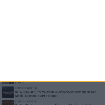
PIÙ LETTI QUESTA SETTIMANA
VENERDÌ 7 AGOSTO
A S.Spirito il festival del parcheggio selvaggio sul lungomare
Cristoforo Colombo
GIOVEDÌ 6 AGOSTO
Città Metropolitana di Bari, riaperti i termini per diverse posizioni
lavorative
LUNEDÌ 3 AGOSTO
Continua la stagione dei mercati serali a Bari: il calendario di
agosto
LUNEDÌ 3 AGOSTO
UEFA Euro 2032, formalizzata la disponibilità dello Stadio San
Nicola. Leccese: «Bari è pronta»
LUNEDÌ 3 AGOSTO