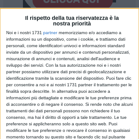
Il rispetto della tua riservatezza è la
nostra priorità
38
A cura di
NICOLA MICCIONE
Noi e i nostri 1731
partner
memorizziamo e/o accediamo a
informazioni su un dispositivo, come i cookie, e trattiamo dati
personali, come identificatori univoci e informazioni standard
inviate da un dispositivo per annunci e contenuti personalizzati,
Tre colpi di pistola esplosi quando il suo ex compagno si è
misurazione di annunci e contenuti, analisi dell'audience e
rifiutato di riconoscere la paternità del figlio. È stato questo
sviluppo dei servizi.
Con la tua autorizzazione noi e i nostri
un elemento sufficiente dal giudice per le indagini preliminari
partner possiamo utilizzare dati precisi di geolocalizzazione e
identificazione tramite la scansione del dispositivo. Puoi fare clic
del
Tribunale di Bari, Giuseppe Battista
, per adottare
per consentire a noi e ai nostri 1731 partner il trattamento per le
un'ordinanza cautelare a carico di una
26enne
che ferito ad
finalità sopra descritte. In alternativa puoi accedere a
una gamba l'ex compagno.
informazioni più dettagliate e modificare le tue preferenze prima
di acconsentire o di negare il consenso.
Si rende noto che alcuni
L'indagata, che avrebbe aperto il fuoco quando lui si sarebbe
trattamenti dei dati personali possono non richiedere il tuo
rifiutato di riconoscere la paternità del bambino, è accusata
consenso, ma hai il diritto di opporti a tale trattamento. Le tue
di tentato omicidio aggravato (l'ipotesi è stata derubricata in
preferenze si applicheranno solo a questo sito web. Puoi
modificare le tue preferenze o revocare il consenso in qualsiasi
quella di lesioni personali) e porto abusivo di arma da fuoco.
momento tornando su questo sito e facendo clic sul pulsante