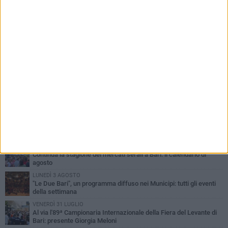
PIÙ LETTI QUESTA SETTIMANA
LUNEDÌ 3 AGOSTO
UEFA Euro 2032, formalizzata la disponibilità dello Stadio San
Nicola. Leccese: «Bari è pronta»
LUNEDÌ 3 AGOSTO
Continua la stagione dei mercati serali a Bari: il calendario di
agosto
LUNEDÌ 3 AGOSTO
"Le Due Bari", un programma diffuso nei Municipi: tutti gli eventi
della settimana
VENERDÌ 31 LUGLIO
Al via l'89ª Campionaria Internazionale della Fiera del Levante di
Bari: presente Giorgia Meloni