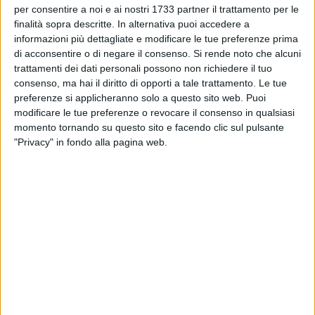
per consentire a noi e ai nostri 1733 partner il trattamento per le
finalità sopra descritte. In alternativa puoi accedere a
informazioni più dettagliate e modificare le tue preferenze prima
7
di acconsentire o di negare il consenso.
Si rende noto che alcuni
trattamenti dei dati personali possono non richiedere il tuo
consenso, ma hai il diritto di opporti a tale trattamento. Le tue
preferenze si applicheranno solo a questo sito web. Puoi
Un vetro rotto e tanta paura per i passeggeri del treno
modificare le tue preferenze o revocare il consenso in qualsiasi
Frecciabianca 8810 Bari-Milano. Tra le stazioni di Potenza
momento tornando su questo sito e facendo clic sul pulsante
Picena e Porto Recanati (Macerata) ignoti avrebbero
"Privacy" in fondo alla pagina web.
lanciato sassi in direzione del convoglio. Non si registrano
feriti ma i passeggeri sono stati fatti spostare su un'altra
carrozza. Il convoglio è arrivato ad Ancona con un ritardo di
20 minuti, intorno alle 9:40. Dopodichè il treno è rimasto
ancora fermo per ulteriori controlli ed è ripartito intorno alle
10:05. A bordo è salita la polizia ferroviaria, che ha poi
pattugliato tutta la linea. Secondo alcuni testimoni, più di un
sasso sarebbe stato lanciato contro il convoglio. Non si
esclude comunque l'ipotesi di sassi rimbalzati dal pietrisco
della massicciata attorno ai binari.