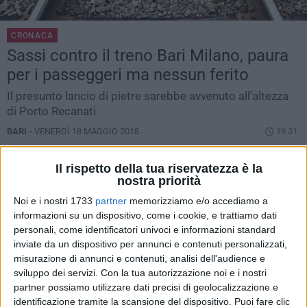
CRONACA
Sassi contro il treno Bari Milano, paura
per i passeggeri ma nessun ferito
Il presunto lancio di pietre sarebbe avvenuto all'altezza
di Porto Recanati
BARI -
VENERDÌ 18 MAGGIO 2018
19.31
Il rispetto della tua riservatezza è la
nostra priorità
Noi e i nostri 1733
partner
memorizziamo e/o accediamo a
informazioni su un dispositivo, come i cookie, e trattiamo dati
personali, come identificatori univoci e informazioni standard
inviate da un dispositivo per annunci e contenuti personalizzati,
misurazione di annunci e contenuti, analisi dell'audience e
sviluppo dei servizi.
Con la tua autorizzazione noi e i nostri
partner possiamo utilizzare dati precisi di geolocalizzazione e
identificazione tramite la scansione del dispositivo. Puoi fare clic