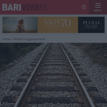
MENU
Home
Notizie e aggiornamenti