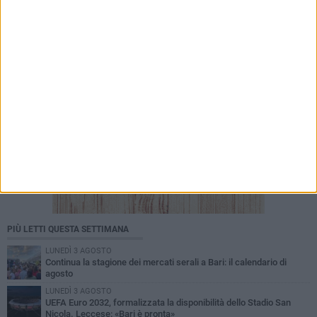
PIÙ LETTI QUESTA SETTIMANA
LUNEDÌ 3 AGOSTO
Continua la stagione dei mercati serali a Bari: il calendario di
agosto
LUNEDÌ 3 AGOSTO
UEFA Euro 2032, formalizzata la disponibilità dello Stadio San
Nicola. Leccese: «Bari è pronta»