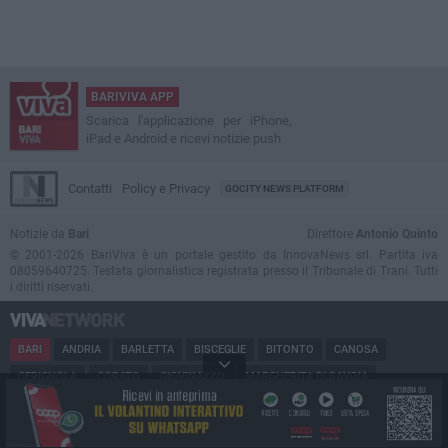
BARIVIVA APP
Scarica l'applicazione per iPhone,
iPad e Android e ricevi notizie push
Contatti
Policy e Privacy
GOCITY NEWS PLATFORM
Notizie da
Bari
Direttore
Antonio Quinto
© 2001-2026 BariViva è un portale gestito da InnovaNews srl. Partita iva
08059640725. Testata giornalistica registrata presso il Tribunale di Trani. Tutti
i diritti riservati.
BARI
ANDRIA
BARLETTA
BISCEGLIE
BITONTO
CANOSA
CERIGNOLA
CORATO
GIOVINAZZO
MARGHERITA DI SAVOIA
MINERVINO
MODUGNO
MOLFETTA
PUGLIA
RUVO
SAN FERDINANDO
SPINAZZOLA
TERLIZZI
TRANI
TRINITAPOLI