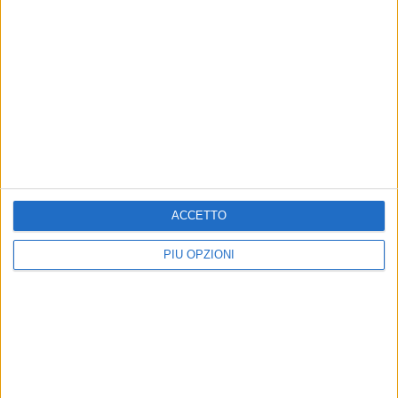
ACCETTO
PIÙ OPZIONI
Altri contenuti a tema