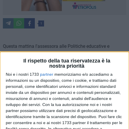
1
Questa mattina l'assessora alle Politiche educative e
giovanili Paola Romano ha partecipato all'apertura dei nuovi
spazi educativi realizzati presso l'asilo nido comunale Costa,
Il rispetto della tua riservatezza è la
nostra priorità
nel quartiere San Girolamo.
Noi e i nostri 1733
partner
memorizziamo e/o accediamo a
Gli interventi hanno permesso di rivalutare completamente
informazioni su un dispositivo, come i cookie, e trattiamo dati
personali, come identificatori univoci e informazioni standard
gli spazi preesistenti, creando un nuovo ingresso e
inviate da un dispositivo per annunci e contenuti personalizzati,
utilizzando la grande zona centrale come spazio comune per
misurazione di annunci e contenuti, analisi dell'audience e
il gioco simbolico, la psicomotricità e il gioco strutturato;
sviluppo dei servizi.
Con la tua autorizzazione noi e i nostri
inoltre è stata creata una nuova sezione che prevede anche
partner possiamo utilizzare dati precisi di geolocalizzazione e
una nuova stanza dedicata al riposo per accogliere un
identificazione tramite la scansione del dispositivo. Puoi fare clic
maggior numero di piccoli (fino a 50).
per consentire a noi e ai nostri 1733 partner il trattamento per le
finalità sopra descritte. In alternativa puoi accedere a