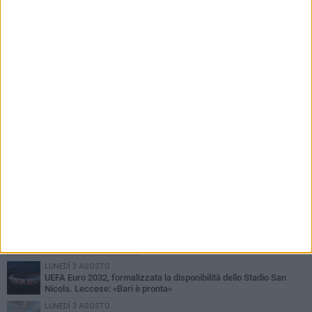
Tornata in funzione la "capa di ferro" tra piazza
Ferrarese ed il lungomare Imperatore Augusto
PIÙ LETTI QUESTA SETTIMANA
LUNEDÌ 3 AGOSTO
UEFA Euro 2032, formalizzata la disponibilità dello Stadio San
Nicola. Leccese: «Bari è pronta»
LUNEDÌ 3 AGOSTO