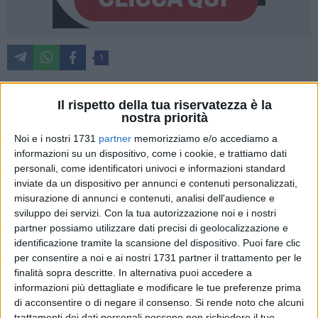
1
Il rispetto della tua riservatezza è la
Un piano mirato a ridurre il rischio di infezioni da Legionella
nostra priorità
in oltre 1.400 strutture assistenziali e ricettive tra RSA,
Noi e i nostri 1731
partner
memorizziamo e/o accediamo a
alberghi e B&B della provincia di Bari, con azioni preventive,
informazioni su un dispositivo, come i cookie, e trattiamo dati
di sorveglianza e di controllo. E' l'obiettivo principale
personali, come identificatori univoci e informazioni standard
dell'importante progetto del Dipartimento di Prevenzione
inviate da un dispositivo per annunci e contenuti personalizzati,
ASL Bari, diretto da Nicolò De Pasquale, sviluppato
misurazione di annunci e contenuti, analisi dell'audience e
sviluppo dei servizi.
Con la tua autorizzazione noi e i nostri
attraverso il Coordinamento tra il Servizio Igiene e Sanità
partner possiamo utilizzare dati precisi di geolocalizzazione e
Pubblica (SISP) e l'unità operativa semplice a valenza
identificazione tramite la scansione del dispositivo. Puoi fare clic
dipartimentale Igiene Industriale, e dedicato alla
per consentire a noi e ai nostri 1731 partner il trattamento per le
"prevenzione della diffusione della legionella nelle strutture
finalità sopra descritte. In alternativa puoi accedere a
RSA (RSA di mantenimento R.R. 4/2019) e turistico-ricettive".
informazioni più dettagliate e modificare le tue preferenze prima
di acconsentire o di negare il consenso.
Si rende noto che alcuni
trattamenti dei dati personali possono non richiedere il tuo