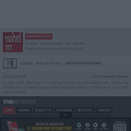
BARIVIVA APP
Scarica l'applicazione per iPhone,
iPad e Android e ricevi notizie push
Contatti
Policy e Privacy
GOCITY NEWS PLATFORM
Notizie da
Bari
Direttore
Antonio Quinto
© 2001-2026 BariViva è un portale gestito da InnovaNews srl. Partita iva
08059640725. Testata giornalistica registrata presso il Tribunale di Trani. Tutti
i diritti riservati.
BARI
ANDRIA
BARLETTA
BISCEGLIE
BITONTO
CANOSA
CERIGNOLA
CORATO
GIOVINAZZO
MARGHERITA DI SAVOIA
MINERVINO
MODUGNO
MOLFETTA
PUGLIA
RUVO