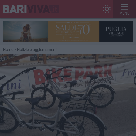
MENU
Home
Notizie e aggiornamenti