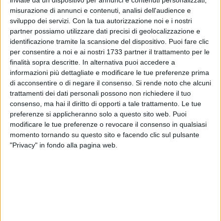
inviate da un dispositivo per annunci e contenuti personalizzati,
misurazione di annunci e contenuti, analisi dell'audience e
sviluppo dei servizi.
Con la tua autorizzazione noi e i nostri
partner possiamo utilizzare dati precisi di geolocalizzazione e
2
identificazione tramite la scansione del dispositivo. Puoi fare clic
per consentire a noi e ai nostri 1733 partner il trattamento per le
finalità sopra descritte. In alternativa puoi accedere a
Sono state ritrovate questa mattina le Hug-Bike, la bici degli
informazioni più dettagliate e modificare le tue preferenze prima
abbracci della scuola di ciclismo Franco Ballerini.
di acconsentire o di negare il consenso.
Si rende noto che alcuni
trattamenti dei dati personali possono non richiedere il tuo
consenso, ma hai il diritto di opporti a tale trattamento. Le tue
Dopo la obbligatoria sospensione dei corsi, oggi i bimbi
preferenze si applicheranno solo a questo sito web. Puoi
potranno tornare a pedalare. Il presidente Marzano: "Ero
modificare le tue preferenze o revocare il consenso in qualsiasi
sicuro che sarebbe successo. Chi ha rubato non sapeva
momento tornando su questo sito e facendo clic sul pulsante
sicuramente che non fossero bici commerciabili, e quando lo
"Privacy" in fondo alla pagina web.
ha capito le ha lasciate in modo che le ritrovassimo".
7 AGOSTO 2026
35^ anniversario dell’arrivo della Vlora nel
porto di Bari: il programma degli appuntamenti