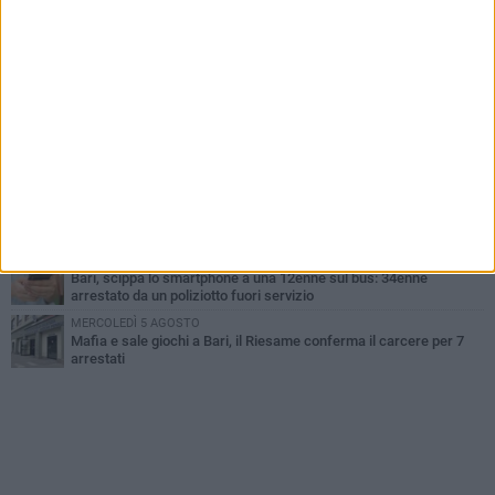
LUNEDÌ 3 AGOSTO
UEFA Euro 2032, formalizzata la disponibilità dello Stadio San
Nicola. Leccese: «Bari è pronta»
LUNEDÌ 3 AGOSTO
Continua la stagione dei mercati serali a Bari: il calendario di
agosto
LUNEDÌ 3 AGOSTO
"Le Due Bari", un programma diffuso nei Municipi: tutti gli eventi
della settimana
LUNEDÌ 3 AGOSTO
Cambiamenti climatici e salute: il Policlinico di Bari in prima linea
nella ricerca
MERCOLEDÌ 5 AGOSTO
Bari, scippa lo smartphone a una 12enne sul bus: 34enne
arrestato da un poliziotto fuori servizio
MERCOLEDÌ 5 AGOSTO
Mafia e sale giochi a Bari, il Riesame conferma il carcere per 7
arrestati