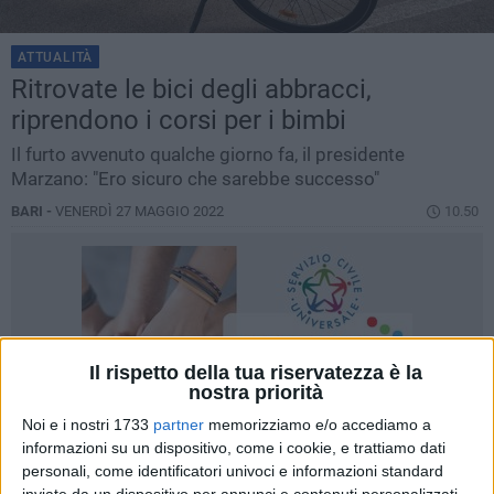
ATTUALITÀ
Ritrovate le bici degli abbracci,
riprendono i corsi per i bimbi
Il furto avvenuto qualche giorno fa, il presidente
Marzano: "Ero sicuro che sarebbe successo"
BARI -
VENERDÌ 27 MAGGIO 2022
10.50
Il rispetto della tua riservatezza è la
nostra priorità
Noi e i nostri 1733
partner
memorizziamo e/o accediamo a
informazioni su un dispositivo, come i cookie, e trattiamo dati
personali, come identificatori univoci e informazioni standard