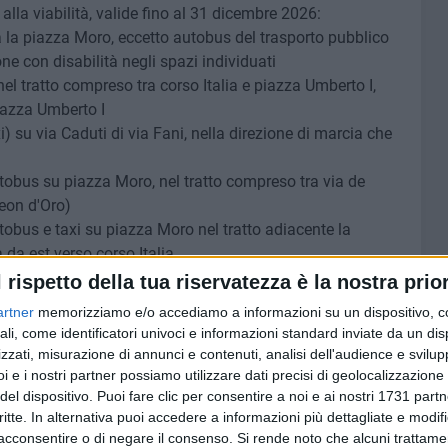
lla viabilità, valide fino al 31 dicembre 2026:
ta la piazza Moro, eccetto autobus del trasporto pubblico
one con disabilità negli spazi individuati
el tratto compreso tra corso Italia e piazza Umberto I,
iazza Umberto I
) su via Caduti di via Fani, nella direzione di marcia che
utobus su piazza Moro, nel tratto compreso tra via de
Leon d'Oro)
utobus e taxi su piazza Moro nel tratto adiacente la
 da est verso corso Italia
utobus su piazza Moro, nel tratto compreso tra via
l rispetto della tua riservatezza è la nostra prior
he va da via dell'Arca verso sud
artner
memorizziamo e/o accediamo a informazioni su un dispositivo, c
autobus e taxi su piazza Aldo Moro nel tratto compreso tra
ali, come identificatori univoci e informazioni standard inviate da un di
a direzione di marcia verso il civico 40
zzati, misurazione di annunci e contenuti, analisi dell'audience e svilupp
utobus e taxi su via Caduti di via Fani nel tratto compreso
i e i nostri partner possiamo utilizzare dati precisi di geolocalizzazione 
irezione di marcia che va verso piazza Moro
del dispositivo. Puoi fare clic per consentire a noi e ai nostri 1731 partn
critte. In alternativa puoi accedere a informazioni più dettagliate e modif
a ai taxi e a persone con disabilità su piazza Moro, nel
acconsentire o di negare il consenso.
Si rende noto che alcuni trattamen
 e il civico 40