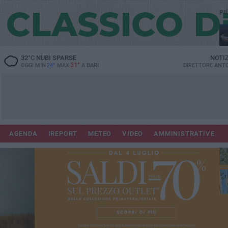
PI
Lec
32
°C
NUBI SPARSE
NOTI
31°
OGGI MIN
24°
MAX
A
BARI
DIRETTORE
ANTO
AGENDA
IREPORT
METEO
VIDEO
AMMINISTRATIVE
Gi
Bar
ri