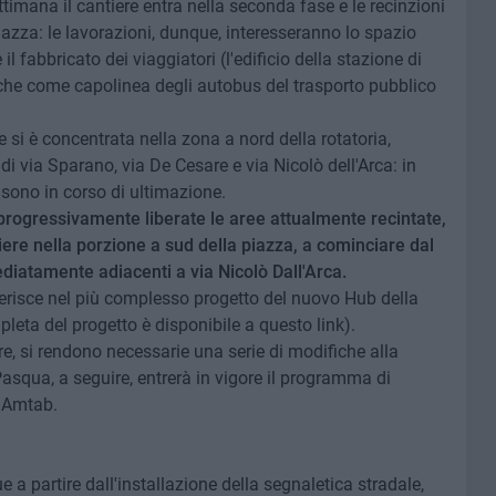
timana il cantiere entra nella seconda fase e le recinzioni
iazza: le lavorazioni, dunque, interesseranno lo spazio
fabbricato dei viaggiatori (l'edificio della stazione di
nche come capolinea degli autobus del trasporto pubblico
e si è concentrata nella zona a nord della rotatoria,
di via Sparano, via De Cesare e via Nicolò dell'Arca: in
 sono in corso di ultimazione.
progressivamente liberate le aree attualmente recintate,
ere nella porzione a sud della piazza, a cominciare dal
diatamente adiacenti a via Nicolò Dall'Arca.
serisce nel più complesso progetto del nuovo Hub della
leta del progetto è disponibile a questo link).
e, si rendono necessarie una serie di modifiche alla
Pasqua, a seguire, entrerà in vigore il programma di
i Amtab.
a partire dall'installazione della segnaletica stradale,