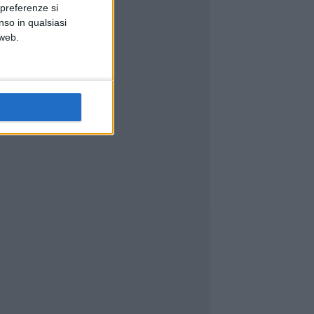
 preferenze si
nso in qualsiasi
 web.