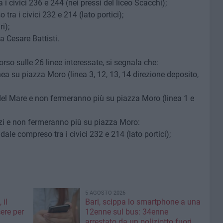
 i civici 236 e 244 (nei pressi del liceo Scacchi);
tra i civici 232 e 214 (lato portici);
i);
a Cesare Battisti.
orso sulle 26 linee interessate, si segnala che:
ea su piazza Moro (linea 3, 12, 13, 14 direzione deposito,
 del Mare e non fermeranno più su piazza Moro (linea 1 e
zi e non fermeranno più su piazza Moro:
adale compreso tra i civici 232 e 214 (lato portici);
5 AGOSTO 2026
 il
Bari, scippa lo smartphone a una
ere per
12enne sul bus: 34enne
arrestato da un poliziotto fuori