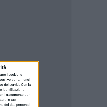
ità
ome i cookie, e
spositivo per annunci
o dei servizi.
Con la
e identificazione
er il trattamento per
icare le tue
ti dei dati personali