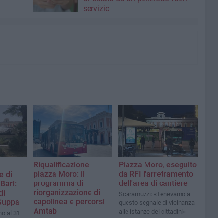
servizio
Riqualificazione
Piazza Moro, eseguito
piazza Moro: il
da RFI l'arretramento
e di
programma di
dell'area di cantiere
Bari:
riorganizzazione di
di
Scaramuzzi: «Tenevamo a
capolinea e percorsi
 Suppa
questo segnale di vicinanza
Amtab
alle istanze dei cittadini»
no al 31