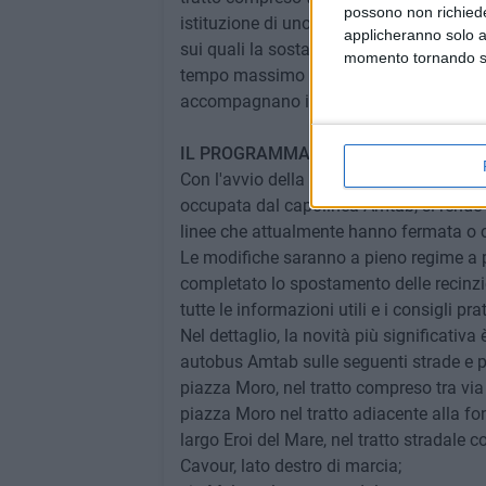
possono non richieder
istituzione di uno spazio per autovetture 
applicheranno solo a
sui quali la sosta sarà consentita con li
momento tornando su 
tempo massimo di quindici minuti, al fin
accompagnano i propri congiunti alla st
IL PROGRAMMA DI RIORGANIZZAZIO
Con l'avvio della seconda fase dei lavor
occupata dal capolinea Amtab, si rende
linee che attualmente hanno fermata o c
Le modifiche saranno a pieno regime a 
completato lo spostamento delle recinzi
tutte le informazioni utili e i consigli prat
Nel dettaglio, la novità più significativa 
autobus Amtab sulle seguenti strade e p
piazza Moro, nel tratto compreso tra via 
piazza Moro nel tratto adiacente alla fo
largo Eroi del Mare, nel tratto stradale
Cavour, lato destro di marcia;