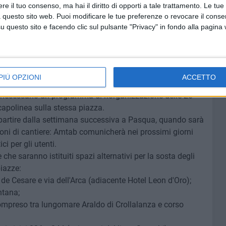
e il tuo consenso, ma hai il diritto di opporti a tale trattamento. Le tue
in linea in corrispondenza dei civici 13/1B di Corso Italia,
 questo sito web. Puoi modificare le tue preferenze o revocare il conse
mitazione del tempo, regolata con disco orario, per un
questo sito e facendo clic sul pulsante "Privacy" in fondo alla pagina
e di offrire una sosta breve ai conducenti che
azione centrale o prelevano passeggeri dalla stessa
NE TPL AMTAB
PIÙ OPZIONI
ACCETTO
i, che interesserà l'area di piazza Moro attualmente
 necessario un programma di riorganizzazione delle 26
apolinea sulla stessa piazza.
partire dalla settimana successiva a Pasqua, quando sarà
oni di cantiere: Amtab comunicherà nei prossimi giorni
ici per gli utenti.
è che saranno istituiti spazi alternativi per la sosta degli
iazze:
de Cesare e via dell'Arca (adiacente Hotel Leon d'Oro);
ntana;
 compreso tra lungomare Araldo di Crollalanza e corso