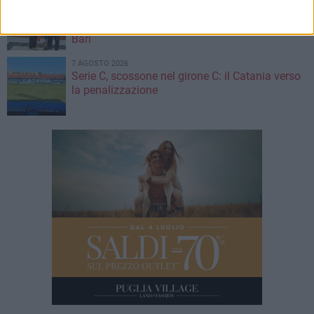
Visita del Console Generale degli Stati Uniti
d’America a Napoli: l'incontro con il prefetto di
Bari
7 AGOSTO 2026
Serie C, scossone nel girone C: il Catania verso
la penalizzazione