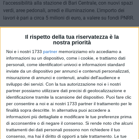
l'accessibilità alla stazione di Bari Centrale, con nuovi spazi
verdi, aree pedonali, arredi e illuminazione. L'importo dei
lavori è pari a circa 5 milioni di euro, a valere su fondi PNRR.
La prima fase del cantiere, che andrà avanti fino a settembre
Il rispetto della tua riservatezza è la
2025, si concentrerà nella zona a nord della rotatoria,
nostra priorità
sull'area compresa tra l'ultimo isolato di via Sparano, corso
Noi e i nostri 1733
partner
memorizziamo e/o accediamo a
Italia, la fontana centrale, via De Cesare e via Niccolò
informazioni su un dispositivo, come i cookie, e trattiamo dati
dell'Arca (vedi piantina in allegato).
personali, come identificatori univoci e informazioni standard
inviate da un dispositivo per annunci e contenuti personalizzati,
Di seguito i principali interventi previsti:
misurazione di annunci e contenuti, analisi dell'audience e
sviluppo dei servizi.
Con la tua autorizzazione noi e i nostri
- il restyiling degli spazi verdi esistenti, attraverso un
partner possiamo utilizzare dati precisi di geolocalizzazione e
intervento conservativo per valorizzarne l'impianto primo-
identificazione tramite la scansione del dispositivo. Puoi fare clic
novecentesco tipico dei giardini all'italiana. Lungo i vialetti
per consentire a noi e ai nostri 1733 partner il trattamento per le
che attraversano le zone a verde i corpi illuminanti esistenti
finalità sopra descritte. In alternativa puoi accedere a
saranno sostituiti con altri di ultima generazione ed integrati
informazioni più dettagliate e modificare le tue preferenze prima
nel sistema complessivo di illuminazione;
di acconsentire o di negare il consenso.
Si rende noto che alcuni
- la realizzazione "in quota" della pavimentazione della parte
trattamenti dei dati personali possono non richiedere il tuo
consenso, ma hai il diritto di opporti a tale trattamento. Le tue
centrale della Piazza in ideale prosecuzione di Via Sparano,