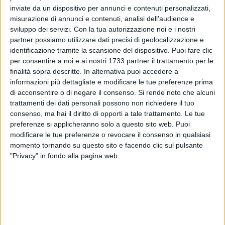
inviate da un dispositivo per annunci e contenuti personalizzati,
misurazione di annunci e contenuti, analisi dell'audience e
sviluppo dei servizi.
Con la tua autorizzazione noi e i nostri
partner possiamo utilizzare dati precisi di geolocalizzazione e
2
identificazione tramite la scansione del dispositivo. Puoi fare clic
per consentire a noi e ai nostri 1733 partner il trattamento per le
finalità sopra descritte. In alternativa puoi accedere a
informazioni più dettagliate e modificare le tue preferenze prima
ll Consigliere del III Municipip Filippo Stefano Colonna
di acconsentire o di negare il consenso.
Si rende noto che alcuni
informa la 2ª Commissione e, per delega, la 1ª
trattamenti dei dati personali possono non richiedere il tuo
Commissione, delle difficoltà segnalate dalle famiglie
consenso, ma hai il diritto di opporti a tale trattamento. Le tue
residenti nelle zone periferiche, con particolare riferimento
preferenze si applicheranno solo a questo sito web. Puoi
alla distanza delle fermate dello scuolabus. Ecco la nota
modificare le tue preferenze o revocare il consenso in qualsiasi
stampa a sua firma:
momento tornando su questo sito e facendo clic sul pulsante
"Privacy" in fondo alla pagina web.
"Sono state ricevute centinaia di segnalazioni in cui si
evidenzia che i bambini sono costretti a percorrere lunghi
tratti a piedi, spesso senza marciapiedi adeguati, su strade
con problemi di allagamenti e segnaletica insufficiente, per
raggiungere le fermate esistenti.