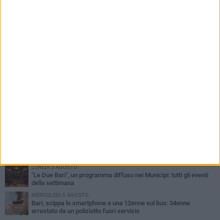
PIÙ LETTI QUESTA SETTIMANA
LUNEDÌ 3 AGOSTO
Continua la stagione dei mercati serali a Bari: il calendario di
agosto
LUNEDÌ 3 AGOSTO
UEFA Euro 2032, formalizzata la disponibilità dello Stadio San
Nicola. Leccese: «Bari è pronta»
VENERDÌ 7 AGOSTO
A S.Spirito il festival del parcheggio selvaggio sul lungomare
Cristoforo Colombo
GIOVEDÌ 6 AGOSTO
Città Metropolitana di Bari, riaperti i termini per diverse posizioni
lavorative
LUNEDÌ 3 AGOSTO
"Le Due Bari", un programma diffuso nei Municipi: tutti gli eventi
della settimana
MERCOLEDÌ 5 AGOSTO
Bari, scippa lo smartphone a una 12enne sul bus: 34enne
arrestato da un poliziotto fuori servizio