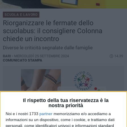
SCUOLA E LAVORO
Riorganizzare le fermate dello
scuolabus: il consigliere Colonna
chiede un incontro
Diverse le criticità segnalate dalle famiglie
BARI -
MERCOLEDÌ 25 SETTEMBRE 2024
14.39
COMUNICATO STAMPA
Il rispetto della tua riservatezza è la
nostra priorità
Noi e i nostri 1733
partner
memorizziamo e/o accediamo a
informazioni su un dispositivo, come i cookie, e trattiamo dati
personali, come identificatori univoci e informazioni standard