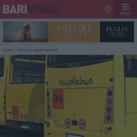
MENU
Home
Notizie e aggiornamenti