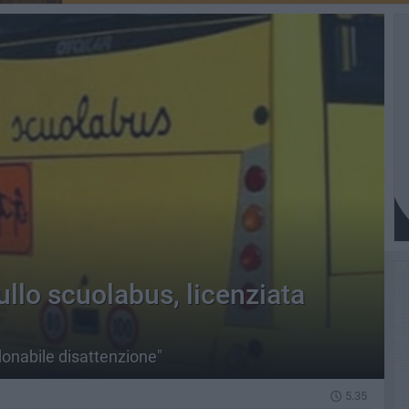
llo scuolabus, licenziata
donabile disattenzione"
5.35