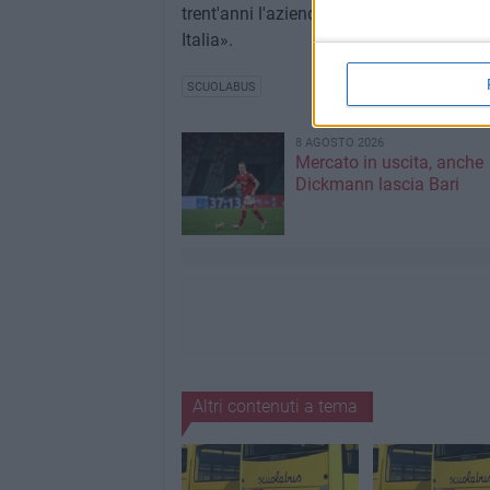
trent'anni l'azienda svolge con serietà e 
Italia».
SCUOLABUS
8 AGOSTO 2026
Mercato in uscita, anche
Dickmann lascia Bari
Altri contenuti a tema