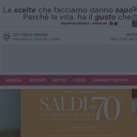
PI
33
°C
CIELO SERENO
NOTI
33°
OGGI MIN
24°
MAX
A
BARI
DIRETTORE
ANTO
Lec
Co
AGENDA
IREPORT
METEO
VIDEO
AMMINISTRATIVE
fuo