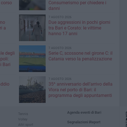
 corso
Consumerismo per chiedere i
danni
7 AGOSTO 2026
ino
Due aggressioni in pochi giorni
ri a
tra Bari e Corato: le vittime
hanno 17 anni
7 AGOSTO 2026
le degli
Serie C, scossone nel girone C: il
poli:
Catania verso la penalizzazione
i Bari
7 AGOSTO 2026
addio
35^ anniversario dell’arrivo della
Vlora nel porto di Bari: il
programma degli appuntamenti
Agenda eventi di Bari
Tennis
Volley
Segnalazioni iReport
Altri sport