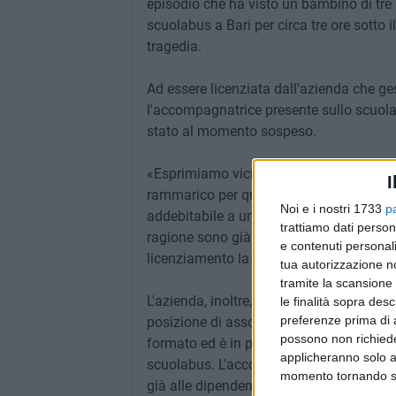
episodio che ha visto un bambino di tre 
scuolabus a Bari per circa tre ore sotto 
tragedia.
Ad essere licenziata dall'azienda che ges
l'accompagnatrice presente sullo scuola
stato al momento sospeso.
«Esprimiamo vicinanza al piccolo e alla
I
rammarico per quanto occorso. Quanto ac
Noi e i nostri 1733
p
addebitabile a un'imperdonabile disatten
trattiamo dati person
ragione sono già stati destinatari di pro
e contenuti personali
licenziamento la seconda affinché episod
tua autorizzazione no
tramite la scansione 
L'azienda, inoltre, tramite il proprio lega
le finalità sopra des
preferenze prima di 
posizione di assoluta estraneità ai fatti:
possono non richieder
formato ed è in possesso di consolidata 
applicheranno solo a
scuolabus. L'accompagnatrice, con funzio
momento tornando su 
già alle dipendenze della ditta uscente, 