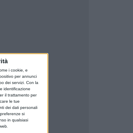
ità
ome i cookie, e
spositivo per annunci
o dei servizi.
Con la
e identificazione
er il trattamento per
icare le tue
ti dei dati personali
 preferenze si
nso in qualsiasi
 web.