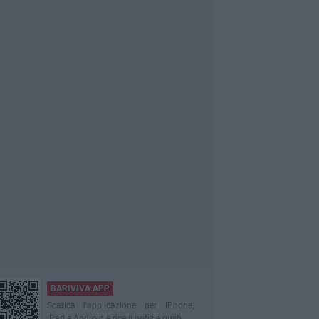
BARIVIVA APP
Scarica l'applicazione per iPhone,
iPad e Android e ricevi notizie push