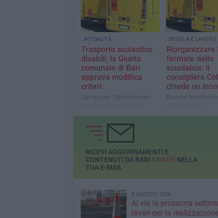
ATTUALITÀ
SCUOLA E LAVORO
Trasporto scolastico
Riorganizzare 
disabili, la Giunta
fermate dello
comunale di Bari
scuolabus: il
approva modifica
consigliere Co
criteri
chiede un inco
Lacoppola: "Attivati nuovi
Diverse le criticit
percorsi in presenza di
dalle famiglie
alcune condizioni"
RICEVI AGGIORNAMENTI E
CONTENUTI DA BARI
GRATIS
NELLA
TUA E-MAIL
8 AGOSTO 2026
Al via la prossima settim
lavori per la realizzazione