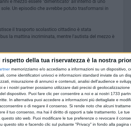
anni e mezzo essere "dimenticato" all'interno di uno
il sole. Un episodio che avrebbe potuto trasformarsi in
tisce il trasporto scolastico cittadino è stata
bus la mattina incriminata, mentre l'autista del mezzo è
 sua famiglia e manifestiamo quindi il profondo
l rispetto della tua riservatezza è la nostra prior
caduto - viene sottolineato dall'azienda in una nota - è
artner
memorizziamo e/o accediamo a informazioni su un dispositivo, c
zione dell'autista e della accompagnatrice, che, per tale
ali, come identificatori univoci e informazioni standard inviate da un di
vvedimento di sospensione dal servizio il primo e di
zzati, misurazione di annunci e contenuti, analisi dell'audience e svilupp
i simili non abbiano più a verificarsi».
i e i nostri partner possiamo utilizzare dati precisi di geolocalizzazione 
del dispositivo. Puoi fare clic per consentire a noi e ai nostri 1733 partn
le, Angelo Loizzi, «ritiene necessario chiarire la propria
critte. In alternativa puoi accedere a informazioni più dettagliate e modif
acconsentire o di negare il consenso.
Si rende noto che alcuni trattamen
 il personale adibito ai servizi è stato specificamente
e il tuo consenso, ma hai il diritto di opporti a tale trattamento. Le tue
esperienza nei servizi di assistenza a bordo degli
 questo sito web. Puoi modificare le tue preferenze o revocare il conse
ni di assistente sugli scuolabus a Bari da oltre otto anni,
questo sito e facendo clic sul pulsante "Privacy" in fondo alla pagina
è stata assunta sulla base della clausola sociale. Da oltre