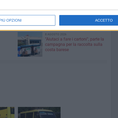
professionalità il servizio di trasporto scolastico in tutta
PIÙ OPZIONI
ACCETTO
8 AGOSTO 2026
"Aiutaci a fare i cartoni", parte la
campagna per la raccolta sulla
costa barese