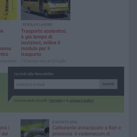
SCUOLA E LAVORO
le
Trasporto scolastico,
è già tempo di
iscrizioni, online il
lonna
modulo per il
ntro
trasporto
à segnalate
C'è tempo sino al 22 luglio.
Per prenotarsi occorre
accedere al sito del Comune
Iscriviti alla Newsletter
con documento di
riconoscimento e Isee
Iscriviti
Iscrivendoti accetti i
termini
e la
privacy policy
8 AGOSTO 2026
ana i
Carburante annacquato a Bari e
 del
provincia: il vademecum di