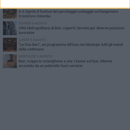
VENERDÌ 7 AGOSTO
A S.Spirito il festival del parcheggio selvaggio sul lungomare
Cristoforo Colombo
GIOVEDÌ 6 AGOSTO
Città Metropolitana di Bari, riaperti i termini per diverse posizioni
lavorative
LUNEDÌ 3 AGOSTO
"Le Due Bari", un programma diffuso nei Municipi: tutti gli eventi
della settimana
MERCOLEDÌ 5 AGOSTO
Bari, scippa lo smartphone a una 12enne sul bus: 34enne
arrestato da un poliziotto fuori servizio