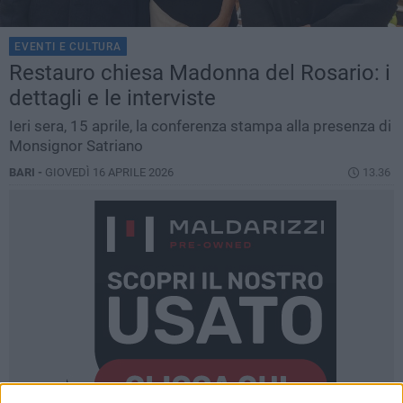
EVENTI E CULTURA
Restauro chiesa Madonna del Rosario: i
dettagli e le interviste
Ieri sera, 15 aprile, la conferenza stampa alla presenza di
Monsignor Satriano
BARI -
GIOVEDÌ 16 APRILE 2026
13.36