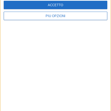
ACCETTO
PIÙ OPZIONI
Altri contenuti a tema
Terminati i lavori: si riapre al
RELIGIONI
culto la chiesa della
Riaperta al culto da
Madonna del Rosario
Monsignor Satriano la