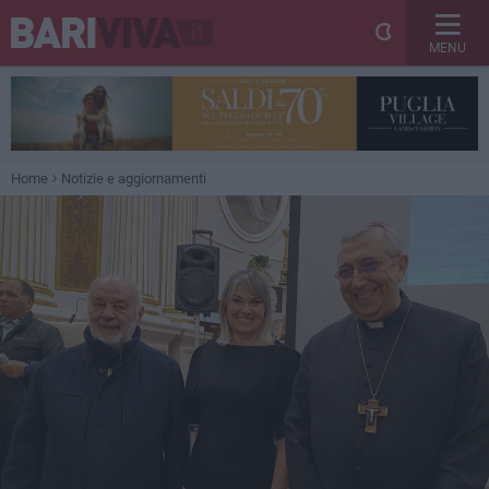
MENU
Home
Notizie e aggiornamenti