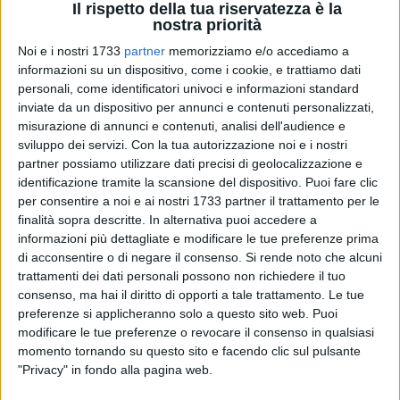
Il rispetto della tua riservatezza è la
nostra priorità
Noi e i nostri 1733
partner
memorizziamo e/o accediamo a
A cura di
informazioni su un dispositivo, come i cookie, e trattiamo dati
GIANLUCA BATTISTA
personali, come identificatori univoci e informazioni standard
inviate da un dispositivo per annunci e contenuti personalizzati,
misurazione di annunci e contenuti, analisi dell'audience e
Sono stati presentati ieri sera, mercoledì 15 aprile, i lavori di
sviluppo dei servizi.
Con la tua autorizzazione noi e i nostri
partner possiamo utilizzare dati precisi di geolocalizzazione e
restauro della bellissima
chiesa della Madonna del Rosario
identificazione tramite la scansione del dispositivo. Puoi fare clic
in San Francesco
, gioiello che sorge tra via Crispi e piazza
per consentire a noi e ai nostri 1733 partner il trattamento per le
Garibaldi.
finalità sopra descritte. In alternativa puoi accedere a
informazioni più dettagliate e modificare le tue preferenze prima
Alla presenza dell'arcivescovo di Bari-Bitonto,
S.E. Mons.
di acconsentire o di negare il consenso.
Si rende noto che alcuni
Giuseppe Satriano
, tutti i tecnici che hanno preso parte al
trattamenti dei dati personali possono non richiedere il tuo
restauro, che ha ridonato straordinaria luce ad un piccolo
consenso, ma hai il diritto di opporti a tale trattamento. Le tue
preferenze si applicheranno solo a questo sito web. Puoi
scrigno di bellezza barese, hanno illustrato ad un pubblico
modificare le tue preferenze o revocare il consenso in qualsiasi
attento le varie fasi dei lavori sotto la direzione dell'architetto
momento tornando su questo sito e facendo clic sul pulsante
Karen Bianchi. A fare gli onori di casa e ad introdurre la
"Privacy" in fondo alla pagina web.
serata è stato il parroco,
don Peppino Cutrone
, l'uomo "del