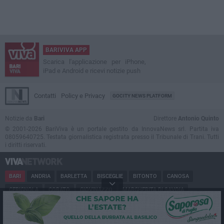
BARIVIVA APP
Scarica l'applicazione per iPhone,
iPad e Android e ricevi notizie push
Contatti
Policy e Privacy
GOCITY NEWS PLATFORM
Notizie da
Bari
Direttore
Antonio Quinto
© 2001-2026 BariViva è un portale gestito da InnovaNews srl. Partita iva
08059640725. Testata giornalistica registrata presso il Tribunale di Trani. Tutti
i diritti riservati.
BARI
ANDRIA
BARLETTA
BISCEGLIE
BITONTO
CANOSA
CERIGNOLA
CORATO
GIOVINAZZO
MARGHERITA DI SAVOIA
MINERVINO
MODUGNO
MOLFETTA
PUGLIA
RUVO
SAN FERDINANDO
SPINAZZOLA
TERLIZZI
TRANI
TRINITAPOLI