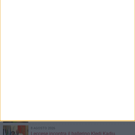
8 AGOSTO 2026
Mercato in uscita, anche Dickmann lascia Bari
8 AGOSTO 2026
"Aiutaci a fare i cartoni", parte la campagna per
la raccolta sulla costa barese
8 AGOSTO 2026
Al via la prossima settimana i lavori per la
realizzazione del tronco di fogna bianca in
corso Alcide De Gasperi
8 AGOSTO 2026
Carburante annacquato a Bari e provincia: il
vademecum di Consumerismo per chiedere i
danni
8 AGOSTO 2026
Leccese incontra il ballerino Kledi Kadiu,