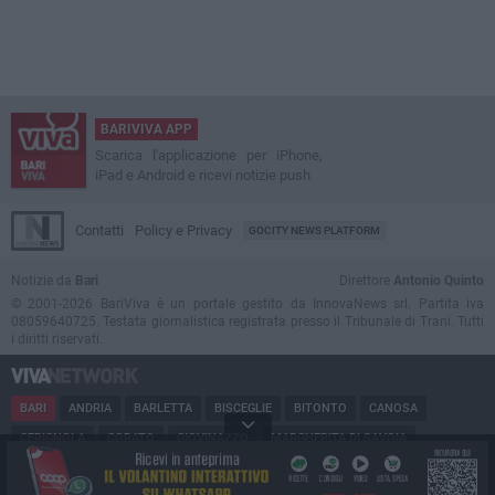
BARIVIVA APP
Scarica l'applicazione per iPhone,
iPad e Android e ricevi notizie push
Contatti
Policy e Privacy
GOCITY NEWS PLATFORM
Notizie da
Bari
Direttore
Antonio Quinto
© 2001-2026 BariViva è un portale gestito da InnovaNews srl. Partita iva
08059640725. Testata giornalistica registrata presso il Tribunale di Trani. Tutti
i diritti riservati.
BARI
ANDRIA
BARLETTA
BISCEGLIE
BITONTO
CANOSA
CERIGNOLA
CORATO
GIOVINAZZO
MARGHERITA DI SAVOIA
MINERVINO
MODUGNO
MOLFETTA
PUGLIA
RUVO