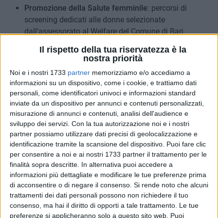
Promozione della Salute femminile
: percorsi di
screening dedicati alle donne selezionate
dall'assessorato al Welfare del Comune di Bari
Corner Genetica
: servizio di counseling finalizzato alla
Il rispetto della tua riservatezza è la
verifica dei criteri di accesso al test genetico per i geni
nostra priorità
BRCA1 e BRCA2 con relativa esecuzione mediante
Noi e i nostri 1733
partner
memorizziamo e/o accediamo a
prelievo salivare
informazioni su un dispositivo, come i cookie, e trattiamo dati
Prevenzione primaria
: sarà possibile eseguire un
personali, come identificatori univoci e informazioni standard
elettrocardiogramma grazie alla collaborazione con
inviate da un dispositivo per annunci e contenuti personalizzati,
Cardio on line mentre l'Ordine dei farmacisti ha
misurazione di annunci e contenuti, analisi dell'audience e
sviluppo dei servizi.
Con la tua autorizzazione noi e i nostri
organizzato un servizio di misurazione della pressione,
partner possiamo utilizzare dati precisi di geolocalizzazione e
della glicemia e del rischio cardiovascolare. Sarà
identificazione tramite la scansione del dispositivo. Puoi fare clic
possibile anche fare sottoporsi a visite dermatologiche,
per consentire a noi e ai nostri 1733 partner il trattamento per le
ecografie dell'addome e della tiroide.
finalità sopra descritte. In alternativa puoi accedere a
Prevenzione visiva
: servizio di prevenzione visiva con
informazioni più dettagliate e modificare le tue preferenze prima
la collaborazione della Commissione Difesa Vista
di acconsentire o di negare il consenso.
Si rende noto che alcuni
onlus
trattamenti dei dati personali possono non richiedere il tuo
consenso, ma hai il diritto di opporti a tale trattamento. Le tue
Breast Unit
: tutte le unità operative dedicate alla cura
preferenze si applicheranno solo a questo sito web. Puoi