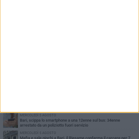
PIÙ LETTI QUESTA SETTIMANA
LUNEDÌ 3 AGOSTO
UEFA Euro 2032, formalizzata la disponibilità dello Stadio San
Nicola. Leccese: «Bari è pronta»
LUNEDÌ 3 AGOSTO
Continua la stagione dei mercati serali a Bari: il calendario di
agosto
LUNEDÌ 3 AGOSTO
"Le Due Bari", un programma diffuso nei Municipi: tutti gli eventi
della settimana
LUNEDÌ 3 AGOSTO
Cambiamenti climatici e salute: il Policlinico di Bari in prima linea
nella ricerca
MERCOLEDÌ 5 AGOSTO
Bari, scippa lo smartphone a una 12enne sul bus: 34enne
arrestato da un poliziotto fuori servizio
MERCOLEDÌ 5 AGOSTO
Mafia e sale giochi a Bari, il Riesame conferma il carcere per 7