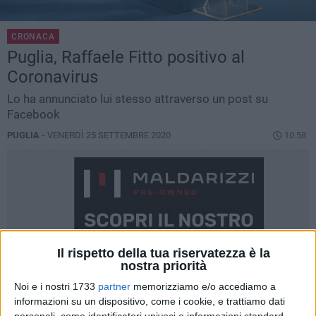
CRONACA
Puglia, Raffaele Fitto positivo al
Coronavirus
Lo ha annunciato lui stesso attraverso un post su
Facebook
PUGLIA -
VENERDÌ 25 SETTEMBRE 2020
10.58
Il rispetto della tua riservatezza è la
nostra priorità
Noi e i nostri 1733
partner
memorizziamo e/o accediamo a
informazioni su un dispositivo, come i cookie, e trattiamo dati
personali, come identificatori univoci e informazioni standard