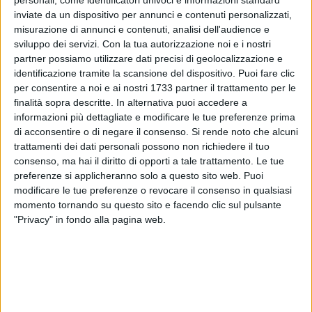
inviate da un dispositivo per annunci e contenuti personalizzati,
misurazione di annunci e contenuti, analisi dell'audience e
sviluppo dei servizi.
Con la tua autorizzazione noi e i nostri
52
A cura di
partner possiamo utilizzare dati precisi di geolocalizzazione e
LA REDAZIONE
identificazione tramite la scansione del dispositivo. Puoi fare clic
per consentire a noi e ai nostri 1733 partner il trattamento per le
finalità sopra descritte. In alternativa puoi accedere a
Raffaele Fitto è positivo al Coronavirus. Lo ha annunciato lo
informazioni più dettagliate e modificare le tue preferenze prima
stesso ex candidato alla presidenza della Regione Puglia
di acconsentire o di negare il consenso.
Si rende noto che alcuni
con un post su Facebook.
trattamenti dei dati personali possono non richiedere il tuo
consenso, ma hai il diritto di opporti a tale trattamento. Le tue
preferenze si applicheranno solo a questo sito web. Puoi
«Dopo aver ricevuto, mercoledì scorso, la notizia da parte di
modificare le tue preferenze o revocare il consenso in qualsiasi
un mio stretto collaboratore della sua positività al test covid-
momento tornando su questo sito e facendo clic sul pulsante
19 ho chiesto immediatamente alla Asl di essere sottoposto
"Privacy" in fondo alla pagina web.
a tampone insieme alla mia famiglia - scrive Fitto - Solo io e
mia moglie siamo risultati positivi anche se al momento
senza sintomi. Continuerò ovviamente la quarantena fino a
nuove indicazioni da parte delle autorità sanitarie. Ciao a
tutti e a presto. P.S.: spero che almeno su questo gli odiatori