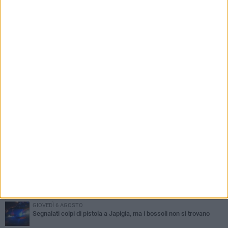
PIÙ LETTI QUESTA SETTIMANA
GIOVEDÌ 6 AGOSTO
Città Metropolitana di Bari, riaperti i termini per diverse posizioni
lavorative
VENERDÌ 7 AGOSTO
A S.Spirito il festival del parcheggio selvaggio sul lungomare
Cristoforo Colombo
MERCOLEDÌ 5 AGOSTO
Mafia e sale giochi a Bari, il Riesame conferma il carcere per 7
arrestati
MERCOLEDÌ 5 AGOSTO
Bari, scippa lo smartphone a una 12enne sul bus: 34enne
arrestato da un poliziotto fuori servizio
GIOVEDÌ 6 AGOSTO
Segnalati colpi di pistola a Japigia, ma i bossoli non si trovano