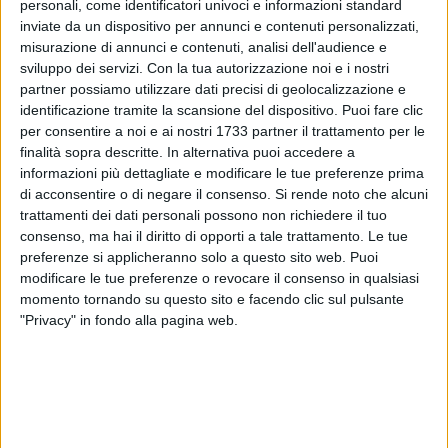
personali, come identificatori univoci e informazioni standard
inviate da un dispositivo per annunci e contenuti personalizzati,
misurazione di annunci e contenuti, analisi dell'audience e
sviluppo dei servizi.
Con la tua autorizzazione noi e i nostri
7
partner possiamo utilizzare dati precisi di geolocalizzazione e
identificazione tramite la scansione del dispositivo. Puoi fare clic
per consentire a noi e ai nostri 1733 partner il trattamento per le
Sul ponte Adriatico arrivano degli adesivi con delle sagome
finalità sopra descritte. In alternativa puoi accedere a
di rapaci attaccati sulla parte trasparente delle barriere
informazioni più dettagliate e modificare le tue preferenze prima
protettive. «Sono sagome anticollisione e servono a rendere
di acconsentire o di negare il consenso.
Si rende noto che alcuni
trattamenti dei dati personali possono non richiedere il tuo
visibili le vetrate ed evitare che vi siano impatti violenti di
consenso, ma hai il diritto di opporti a tale trattamento. Le tue
volatili selvaggi, spesso migratori, che vanno a sbattere su
preferenze si applicheranno solo a questo sito web. Puoi
quelle barriere trasparenti e perdono la vita», spiega Pietro
modificare le tue preferenze o revocare il consenso in qualsiasi
Petruzzelli, assessore all'Ambiente del Comune di Bari.
momento tornando su questo sito e facendo clic sul pulsante
"Privacy" in fondo alla pagina web.
Petruzzelli continua: «Grazie ai volontari della Lipu e a
RetakeBari che ci hanno suggerito questo intervento. Dalla
nostra città transitano tantissime specie di uccelli migratori
in particolare nei periodi primaverili ed autunnali che fanno
tratte lunghissime e sono spesso stanchi ed affamati. La