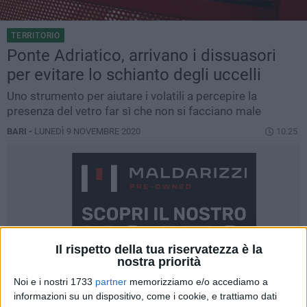
TERRITORIO
Ponte Adriatico, arrivano i dissuasori
per evitare lo schianto degli uccelli
Uno strumento per aiutare i volatili a percepire la
presenza del vetro far sì che non si facciano male
BARI -
LUNEDÌ 9 NOVEMBRE 2020
10.25
Il rispetto della tua riservatezza è la
nostra priorità
Noi e i nostri 1733
partner
memorizziamo e/o accediamo a
informazioni su un dispositivo, come i cookie, e trattiamo dati