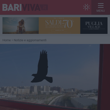
MENU
Home
Notizie e aggiornamenti