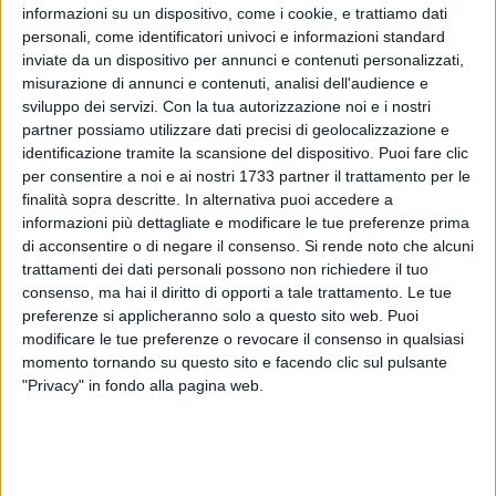
informazioni su un dispositivo, come i cookie, e trattiamo dati
personali, come identificatori univoci e informazioni standard
inviate da un dispositivo per annunci e contenuti personalizzati,
15
misurazione di annunci e contenuti, analisi dell'audience e
sviluppo dei servizi.
Con la tua autorizzazione noi e i nostri
partner possiamo utilizzare dati precisi di geolocalizzazione e
identificazione tramite la scansione del dispositivo. Puoi fare clic
«A Parco Gargasole prende forma un altro murale di Le
per consentire a noi e ai nostri 1733 partner il trattamento per le
Spleen un'artista londinese/barese che abbiamo avuto la
finalità sopra descritte. In alternativa puoi accedere a
fortuna di incontrare». Lo si legge sulle pagine social di
informazioni più dettagliate e modificare le tue preferenze prima
Retake Bari.
di acconsentire o di negare il consenso.
Si rende noto che alcuni
trattamenti dei dati personali possono non richiedere il tuo
«Garagasole si arricchisce di arte grazie al contributo di
consenso, ma hai il diritto di opporti a tale trattamento. Le tue
preferenze si applicheranno solo a questo sito web. Puoi
Lespleen e di tanti artisti che l'hanno preceduta e che
modificare le tue preferenze o revocare il consenso in qualsiasi
speriamo continuino a frequentare questo luogo modello di
momento tornando su questo sito e facendo clic sul pulsante
rigenerazione urbana - spiegano dall'associazione. In questo
"Privacy" in fondo alla pagina web.
angolo verde tra i palazzi ,una volta parte integrante della ex-
caserma Rossani ,adesso si possono ammirare opere di
street art, un piccolo orto, un boschetto dei nonni e dei nipoti
che sta generando frutti dai sapori antichi, casette/hotel per