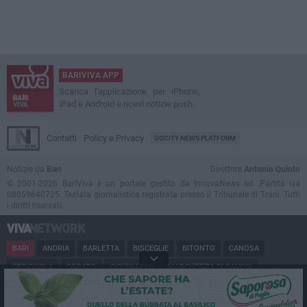
BARIVIVA APP
Scarica l'applicazione per iPhone,
iPad e Android e ricevi notizie push
Contatti
Policy e Privacy
GOCITY NEWS PLATFORM
Notizie da
Bari
Direttore
Antonio Quinto
© 2001-2026 BariViva è un portale gestito da InnovaNews srl. Partita iva
08059640725. Testata giornalistica registrata presso il Tribunale di Trani. Tutti
i diritti riservati.
BARI
ANDRIA
BARLETTA
BISCEGLIE
BITONTO
CANOSA
CERIGNOLA
CORATO
GIOVINAZZO
MARGHERITA DI SAVOIA
MINERVINO
MODUGNO
MOLFETTA
PUGLIA
RUVO
SAN FERDINANDO
SPINAZZOLA
TERLIZZI
TRANI
TRINITAPOLI