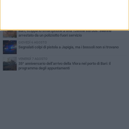
Cristoforo Colombo
MERCOLEDÌ 5 AGOSTO
Mafia e sale giochi a Bari, il Riesame conferma il carcere per 7
arrestati
MERCOLEDÌ 5 AGOSTO
Bari, scippa lo smartphone a una 12enne sul bus: 34enne
arrestato da un poliziotto fuori servizio
GIOVEDÌ 6 AGOSTO
Segnalati colpi di pistola a Japigia, ma i bossoli non si trovano
VENERDÌ 7 AGOSTO
35^ anniversario dell’arrivo della Vlora nel porto di Bari: il
programma degli appuntamenti