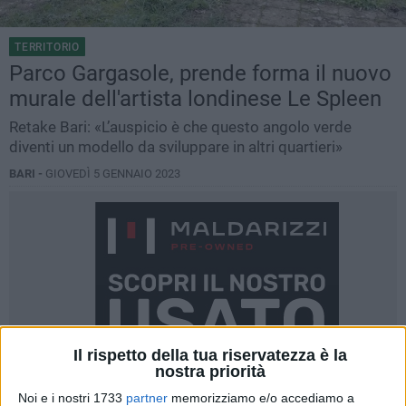
TERRITORIO
Parco Gargasole, prende forma il nuovo
murale dell'artista londinese Le Spleen
Retake Bari: «L’auspicio è che questo angolo verde
diventi un modello da sviluppare in altri quartieri»
BARI -
GIOVEDÌ 5 GENNAIO 2023
Il rispetto della tua riservatezza è la
nostra priorità
Noi e i nostri 1733
partner
memorizziamo e/o accediamo a