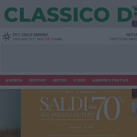
PI
29
°C
CIELO SERENO
NOTI
33°
OGGI MIN
24.5°
MAX
A
BARI
DIRETTORE
ANTO
Lec
Co
AGENDA
IREPORT
METEO
VIDEO
AMMINISTRATIVE
fuo