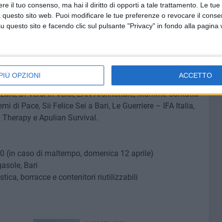
e il tuo consenso, ma hai il diritto di opporti a tale trattamento. Le tue
a di ricerca a bordo del catamarano della Jonian Dolphin
 questo sito web. Puoi modificare le tue preferenze o revocare il conse
questo sito e facendo clic sul pulsante "Privacy" in fondo alla pagina
associazioni del territorio, tra cui Centro Hara, Seconda
 Giovanni Paolo II, Ortocircuito, Plastic Free,
 Fallo con noi Eventi, Indi Comunità Mauriziana, APE,
PIÙ OPZIONI
ACCETTO
y, Cooperativa Progetto Città – Centro Ludico Don Tonino
zare, Di-Versi in Versi, LAN Architetture, Mamme Contatto
di Pace, Sii Felice Sei a Bari, Le Guerriere – IFA Italia,
 Therapy e Apulian Survival.
0 (in caso di maltempo, domenica 12 aprile)
asole, Bari
ica, borracce e contenitori riutilizzabili