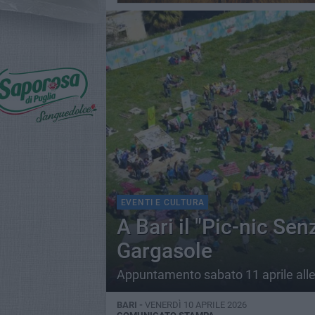
EVENTI E CULTURA
A Bari il "Pic-nic Sen
Gargasole
Appuntamento sabato 11 aprile alle
BARI -
VENERDÌ 10 APRILE 2026