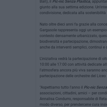
Bari), il
Pic-nic Senza Plastica,
appuntame
giunto alla sua settima edizione. Un'intera
condivisione, dedicata alla sostenibilità 
Nato oltre dieci anni fa grazie alla conc
Gargasole rappresenta oggi un esempio 
contesto densamente urbanizzato, questo
biodiversità e partecipazione, dimostran
anche da interventi semplici, continui e 
L'iniziativa vedrà la partecipazione di ol
10:00 alle 17:00 con attività dedicate all
l'atmosfera ancora più viva saranno anch
partecipazione delle orchestre del Liceo
"Aspettiamo tutto l'anno il
Pic-nic Senza
associazioni, cittadini, amici – per cond
Annalisa Condurro, responsabile di Retak
modo diverso, per prendercene cura insi