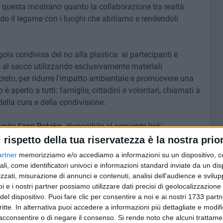
me questa mostrano quanto la collaborazione tra realtà
do il legame con i luoghi che abitiamo e rendendoli
gola condivisa del no alla plastica: ai partecipanti è
zo al sacco utilizzando esclusivamente materiali
ncreto, per ridurre l'impatto ambientale e promuovere una
o è aperto a tutti: famiglie, cittadini e volontari, chiamati a
ella cura e della condivisione.
amite
l'app Retake,
disponibile al seguente link:
l rispetto della tua riservatezza è la nostra prior
artner
memorizziamo e/o accediamo a informazioni su un dispositivo, c
e alla mobilità sostenibile: gli organizzatori invitano a
ali, come identificatori univoci e informazioni standard inviate da un di
i sceglierà le due ruote, è previsto un piccolo omaggio,
zzati, misurazione di annunci e contenuti, analisi dell'audience e svilupp
ripara" attivo per tutta la durata della manifestazione, a
i e i nostri partner possiamo utilizzare dati precisi di geolocalizzazione 
del dispositivo. Puoi fare clic per consentire a noi e ai nostri 1733 partn
critte. In alternativa puoi accedere a informazioni più dettagliate e modif
acconsentire o di negare il consenso.
Si rende noto che alcuni trattamen
tteria del Parco, con premi coerenti con i valori