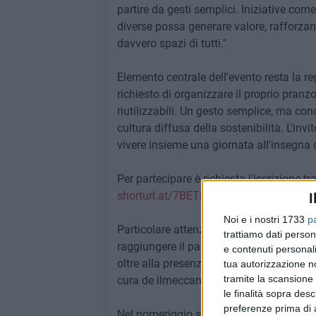
partire da gesti semplici. Iniziative co
diverse possa generare valore, rafforzan
davvero spazi di tutti."
Elemento centrale dell'evento resta la re
richiesto di organizzare il proprio pran
riutilizzabili. Un gesto semplice, ma co
cultura diffusa della sostenibilità. L'invit
vivere insieme una giornata all'insegna d
Per partecipare è richiesta l'iscrizione tr
shorturl.at/7BETK
.
I
Noi e i nostri 1733
p
Particolare attenzione sarà dedicata anch
trattiamo dati person
raggiungere il parco in bicicletta. Per ch
e contenuti personali
oltre alla presenza di un punto "gonfia e 
tua autorizzazione no
tramite la scansione 
cura de ilmeccanico70126.
le finalità sopra des
preferenze prima di 
Nel pomeriggio si terrà la tradizionale Lo