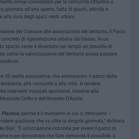
nto ormai consolidato per la comunità cittadina e
 giornata all'aria aperta, fatta di giochi, attività e
e alla cura degli spazi verdi urbani.
essione del Comune alle associazioni del territorio, il Parco
concreto di rigenerazione urbana dal basso. In un
 spazio verde è diventato nel tempo un presidio di
do come la valorizzazione del territorio possa passare
condivisi.
tre 20 realtà associative, che animeranno il parco dalle
'ambiente, alla comunità e alla città. A rendere
e interventi musicali spontanei, insieme alla
 Musicale Cirillo e dell'Amedeo D'Aosta.
 Plastica
, perché è il momento in cui ci ritroviamo –
ividere qualcosa che va oltre la singola giornata," dichiara
e Bari. "È un'occasione concreta per vivere il parco in
eme e per dimostrare che fare comunità è possibile, a