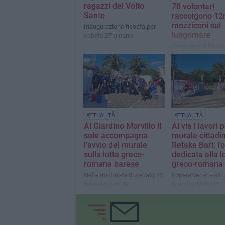
ragazzi del Volto
70 volontari
Santo
raccolgono 12
mozziconi sul
Inaugurazione fissata per
lungomare
sabato 27 giugno
L'iniziativa di Reta
ATTUALITÀ
ATTUALITÀ
Al Giardino Morvillo il
Al via i lavori p
sole accompagna
murale cittadin
l’avvio del murale
Retake Bari: l’
sulla lotta greco-
dedicata alla l
romana barese
greco-romana
Nella mattinata di sabato 21
L'opera verrà realiz
febbraio grande
Giardino Morvillo
partecipazione per un
evento che simboleggia un
nuovo inizio