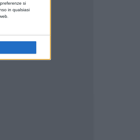
 preferenze si
nso in qualsiasi
 web.