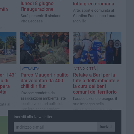
lunedì 8 giugno
lotta greco-romana
l’inaugurazione
mila
Arte, sport e comunità al
Sarà presente il sindaco
Giardino Francesca Laura
Vito Leccese
Morvillo
ke
ATTUALITÀ
VITA DI CITTÀ
er il 43°
Parco Maugeri ripulito
Retake a Bari per la
o di
dai volontari da 400
tutela dell'ambiente e
opera
chili di rifiuti
la cura dei beni
otta
comuni del territorio
L'azione condotta da
associazioni ambientaliste
L'associazione prosegue il
locali e volontari cattolici.
suo impegno nella
zata al
Con loro anche studenti
sensibilizzazione a una
Erasmus
responsabilità civica nei
Iscriviti alla Newsletter
confronti dell'ambiente.
Iscriviti