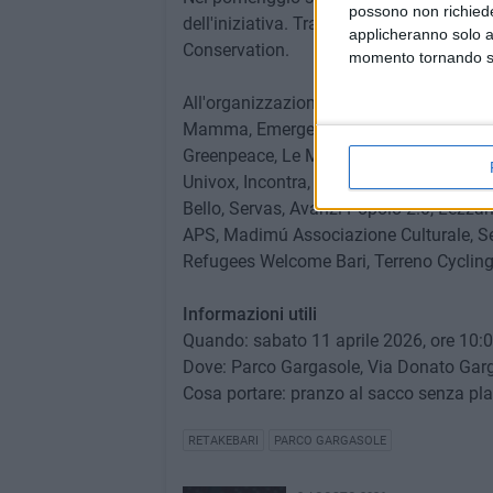
possono non richieder
dell'iniziativa. Tra questi, un'esperienz
applicheranno solo a
Conservation.
momento tornando su 
All'organizzazione partecipano numerose 
Mamma, Emergency, Autoctoni, Fondazione
Greenpeace, Le Meraviglie, Sinapsi Kiné,
Univox, Incontra, Eugema Onlus, Tou Pla
Bello, Servas, Avanzi Popolo 2.0, Lezzan
APS, Madimú Associazione Culturale, Semi 
Refugees Welcome Bari, Terreno Cycling
Informazioni utili
Quando: sabato 11 aprile 2026, ore 10:0
Dove: Parco Gargasole, Via Donato Garg
Cosa portare: pranzo al sacco senza plast
RETAKEBARI
PARCO GARGASOLE