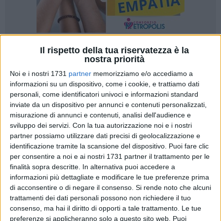
Il rispetto della tua riservatezza è la
16
nostra priorità
Noi e i nostri 1731
partner
memorizziamo e/o accediamo a
informazioni su un dispositivo, come i cookie, e trattiamo dati
Contro l'allarme in Puglia per l'invasione dei pappagalli verdi
personali, come identificatori univoci e informazioni standard
che si nutrono di frutta e soprattutto di mandorle, con gravi
inviate da un dispositivo per annunci e contenuti personalizzati,
misurazione di annunci e contenuti, analisi dell'audience e
danni sulla produzione già ai minimi storici a causa del
sviluppo dei servizi.
Con la tua autorizzazione noi e i nostri
clima pazzo, parte un progetto di monitoraggio del
partner possiamo utilizzare dati precisi di geolocalizzazione e
parrocchetto monaco. A darne notizia è Coldiretti Puglia, in
identificazione tramite la scansione del dispositivo. Puoi fare clic
relazione al progetto di gestione e monitoraggio che sarà
per consentire a noi e ai nostri 1731 partner il trattamento per le
portato avanti da Regione Puglia e Università Aldo Moro di
finalità sopra descritte. In alternativa puoi accedere a
Bari, a seguito del moltiplicarsi delle segnalazioni da parte
informazioni più dettagliate e modificare le tue preferenze prima
degli agricoltori di Coldiretti per la presenza sempre più
di acconsentire o di negare il consenso.
Si rende noto che alcuni
trattamenti dei dati personali possono non richiedere il tuo
pressante dei pappagalli in campagna, con danni ingenti su
consenso, ma hai il diritto di opporti a tale trattamento. Le tue
frutteti e mandorleti in una atmosfera tropicale, anche per i
preferenze si applicheranno solo a questo sito web. Puoi