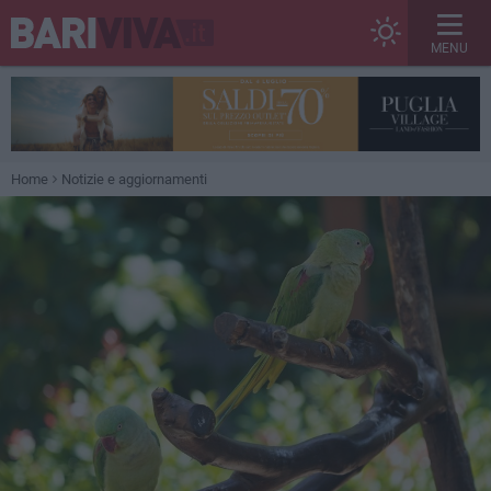
MENU
Home
Notizie e aggiornamenti