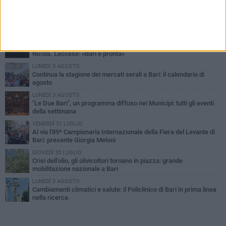
PIÙ LETTI QUESTA SETTIMANA
LUNEDÌ 3 AGOSTO
UEFA Euro 2032, formalizzata la disponibilità dello Stadio San
Nicola. Leccese: «Bari è pronta»
LUNEDÌ 3 AGOSTO
Continua la stagione dei mercati serali a Bari: il calendario di
agosto
LUNEDÌ 3 AGOSTO
"Le Due Bari", un programma diffuso nei Municipi: tutti gli eventi
della settimana
VENERDÌ 31 LUGLIO
Al via l'89ª Campionaria Internazionale della Fiera del Levante di
Bari: presente Giorgia Meloni
GIOVEDÌ 30 LUGLIO
Crisi dell’olio, gli olivicoltori tornano in piazza: grande
mobilitazione nazionale a Bari
LUNEDÌ 3 AGOSTO
Cambiamenti climatici e salute: il Policlinico di Bari in prima linea
nella ricerca