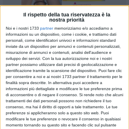
Il rispetto della tua riservatezza è la
nostra priorità
1
Noi e i nostri 1733
partner
memorizziamo e/o accediamo a
informazioni su un dispositivo, come i cookie, e trattiamo dati
personali, come identificatori univoci e informazioni standard
Sabato 16 agosto, alle 19, nella spiaggia di Pane e
inviate da un dispositivo per annunci e contenuti personalizzati,
misurazione di annunci e contenuti, analisi dell'audience e
Pomodoro a Bari, all'interno della rassegna
"Le fiabe sono
sviluppo dei servizi.
Con la tua autorizzazione noi e i nostri
vere"
organizzata dall'
associazione culturale Madimù
, per il
partner possiamo utilizzare dati precisi di geolocalizzazione e
progetto del Comune di Bari
"Le Due Bari 2025"
a valere sui
identificazione tramite la scansione del dispositivo. Puoi fare clic
fondi Poc Metro 2014-2024, si terrà in prima nazionale lo
per consentire a noi e ai nostri 1733 partner il trattamento per le
spettacolo
"Lupo racconta"
dell'associazione culturale
finalità sopra descritte. In alternativa puoi accedere a
Madimù.
informazioni più dettagliate e modificare le tue preferenze prima
di acconsentire o di negare il consenso.
Si rende noto che alcuni
trattamenti dei dati personali possono non richiedere il tuo
Narrazione con pupazzi pensata per un pubblico dai 3 anni
consenso, ma hai il diritto di opporti a tale trattamento. Le tue
in su, ma capace di incantare anche i grandi, questo lavoro
preferenze si applicheranno solo a questo sito web. Puoi
vede al centro un lupo. L'animale figura solitamente temuta,
modificare le tue preferenze o revocare il consenso in qualsiasi
che qui si trasforma in un sorprendente e simpatico aedo: un
momento tornando su questo sito e facendo clic sul pulsante