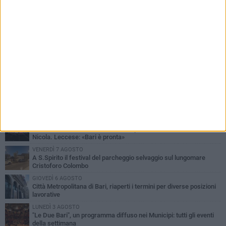
PIÙ LETTI QUESTA SETTIMANA
LUNEDÌ 3 AGOSTO
Continua la stagione dei mercati serali a Bari: il calendario di
agosto
LUNEDÌ 3 AGOSTO
UEFA Euro 2032, formalizzata la disponibilità dello Stadio San
Nicola. Leccese: «Bari è pronta»
VENERDÌ 7 AGOSTO
A S.Spirito il festival del parcheggio selvaggio sul lungomare
Cristoforo Colombo
GIOVEDÌ 6 AGOSTO
Città Metropolitana di Bari, riaperti i termini per diverse posizioni
lavorative
LUNEDÌ 3 AGOSTO
"Le Due Bari", un programma diffuso nei Municipi: tutti gli eventi
della settimana