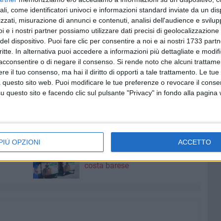
ali, come identificatori univoci e informazioni standard inviate da un di
gela Donvito
- commenta il sindaco -
per il lavoro
zzati, misurazione di annunci e contenuti, analisi dell'audience e svilupp
ultimo anno all'interno dell'Amtab. La voglio ringraziare
i e i nostri partner possiamo utilizzare dati precisi di geolocalizzazione 
del dispositivo. Puoi fare clic per consentire a noi e ai nostri 1733 partn
pirito di servizio dimostrato. In ultimo, voglio ringraziarla
critte. In alternativa puoi accedere a informazioni più dettagliate e modif
nell'aver deciso di presentare le sue dimissioni
acconsentire o di negare il consenso.
Si rende noto che alcuni trattamen
i Indirizzi per le nomine, consentendo al Comune di
e il tuo consenso, ma hai il diritto di opporti a tale trattamento. Le tue
vertici delle partecipate, conforme alle nuove indicazioni
 questo sito web. Puoi modificare le tue preferenze o revocare il conse
questo sito e facendo clic sul pulsante "Privacy" in fondo alla pagina
8 AGOSTO 2026
PIÙ OPZIONI
ACCETTO
"Aiutaci a fare i cartoni", parte la
campagna per la raccolta sulla
costa barese