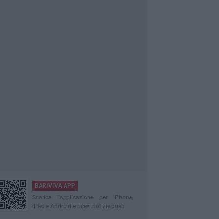
BARIVIVA APP
Scarica l'applicazione per iPhone,
iPad e Android e ricevi notizie push