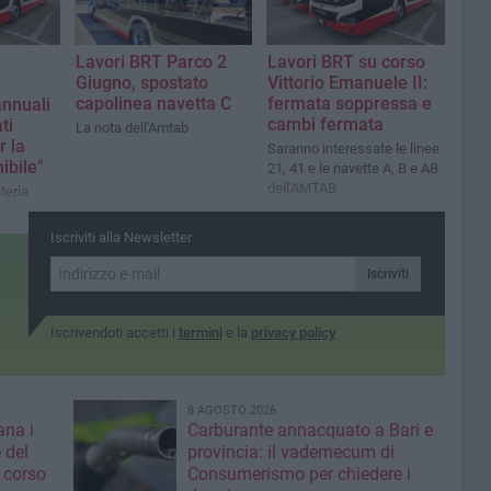
Lavori BRT Parco 2
Lavori BRT su corso
Giugno, spostato
Vittorio Emanuele II:
capolinea navetta C
fermata soppressa e
nnuali
cambi fermata
ti
La nota dell'Amtab
r la
Saranno interessate le linee
ibile"
21, 41 e le navette A, B e AB
dell'AMTAB
teria
Iscriviti alla Newsletter
Iscriviti
Iscrivendoti accetti i
termini
e la
privacy policy
8 AGOSTO 2026
ana i
Carburante annacquato a Bari e
 del
provincia: il vademecum di
 corso
Consumerismo per chiedere i