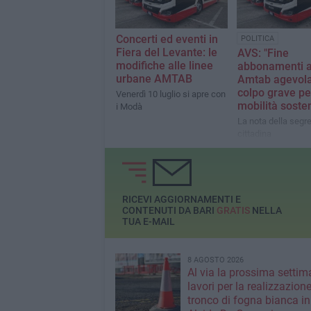
Concerti ed eventi in
POLITICA
Fiera del Levante: le
AVS: "Fine
modifiche alle linee
abbonamenti a
urbane AMTAB
Amtab agevola
colpo grave pe
Venerdì 10 luglio si apre con
mobilità sosten
i Modà
La nota della segre
cittadina
RICEVI AGGIORNAMENTI E
CONTENUTI DA BARI
GRATIS
NELLA
TUA E-MAIL
8 AGOSTO 2026
Al via la prossima settim
lavori per la realizzazione
tronco di fogna bianca in