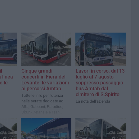
l
Cinque grandi
Lavori in corso, dal 13
 linea
concerti in Fiera del
luglio al 7 agosto
e le
Levante: le variazioni
soppresso passaggio
ai percorsi Amtab
bus Amtab dal
cimitero di S.Spirito
Tutte le info per l'utenza
nelle serate dedicate ad
La nota dell'azienda
Alfa, Gabbani, Paradiso,
Skunk Anansie e Frah
Quintale