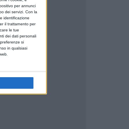
spositivo per annunci
o dei servizi.
Con la
e identificazione
er il trattamento per
icare le tue
ti dei dati personali
 preferenze si
nso in qualsiasi
 web.