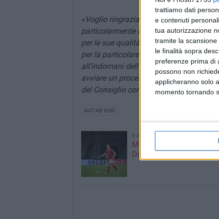
trattiamo dati person
«Voglio ringraziare la professoressa An
e contenuti personali
particolarmente delicato svolto in quest'
tua autorizzazione no
tramite la scansione 
per le sue qualità professionali e per lo s
le finalità sopra des
per la particolare sensibilità dimostrata 
preferenze prima di 
all'indomani dell'approvazione dei nuov
possono non richieder
avviare un processo di rinnovamento nei 
applicheranno solo a
del Consiglio comunale».
momento tornando su 
AMTAB BARI
8 AGOSTO 2026
Mercato in uscita, anche
Dickmann lascia Bari