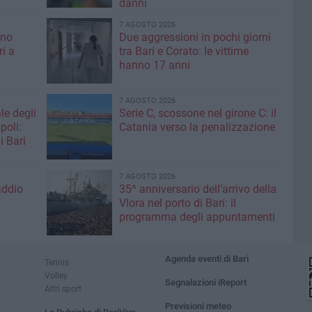
danni
7 AGOSTO 2026
ino
Due aggressioni in pochi giorni
ri a
tra Bari e Corato: le vittime
hanno 17 anni
7 AGOSTO 2026
le degli
Serie C, scossone nel girone C: il
poli:
Catania verso la penalizzazione
i Bari
7 AGOSTO 2026
addio
35^ anniversario dell’arrivo della
Vlora nel porto di Bari: il
programma degli appuntamenti
Agenda eventi di Bari
Tennis
Volley
Segnalazioni iReport
Altri sport
Previsioni meteo