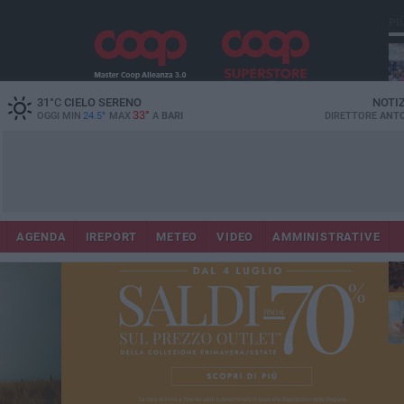
PI
31
°C
CIELO SERENO
NOTI
33°
OGGI MIN
24.5°
MAX
A
BARI
DIRETTORE
ANTO
Lec
Co
AGENDA
IREPORT
METEO
VIDEO
AMMINISTRATIVE
fuo