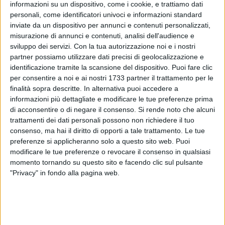
informazioni su un dispositivo, come i cookie, e trattiamo dati
personali, come identificatori univoci e informazioni standard
inviate da un dispositivo per annunci e contenuti personalizzati,
misurazione di annunci e contenuti, analisi dell'audience e
sviluppo dei servizi.
Con la tua autorizzazione noi e i nostri
1
partner possiamo utilizzare dati precisi di geolocalizzazione e
identificazione tramite la scansione del dispositivo. Puoi fare clic
per consentire a noi e ai nostri 1733 partner il trattamento per le
finalità sopra descritte. In alternativa puoi accedere a
Da lunedì via alla perimetrazione delle occupazioni di suolo
informazioni più dettagliate e modificare le tue preferenze prima
pubblico delle attività economiche a Bari. L'iniziativa messa
di acconsentire o di negare il consenso.
Si rende noto che alcuni
in atto cosi da salvaguardare la fruibilità dei luoghi da parte
trattamenti dei dati personali possono non richiedere il tuo
di cittadini e turisti esercitando, contestualmente, un
consenso, ma hai il diritto di opporti a tale trattamento. Le tue
preferenze si applicheranno solo a questo sito web. Puoi
maggiore controllo sullo spazio realmente occupato.
modificare le tue preferenze o revocare il consenso in qualsiasi
Si tratta, come spiega Lorenzo Leonetti , il sindaco della
momento tornando su questo sito e facendo clic sul pulsante
notte, di una delimitazione delle occupazioni commerciali
"Privacy" in fondo alla pagina web.
agli esterni dei locali, mediante l'utilizzo di piccole
indicazioni a pavimento che saranno posizionate in
corrispondenza delle occupazioni in base alla superficie
autorizzata.