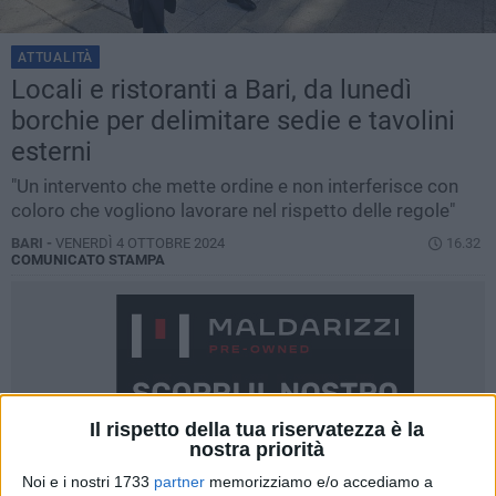
ATTUALITÀ
Locali e ristoranti a Bari, da lunedì
borchie per delimitare sedie e tavolini
esterni
"Un intervento che mette ordine e non interferisce con
coloro che vogliono lavorare nel rispetto delle regole"
BARI -
VENERDÌ 4 OTTOBRE 2024
16.32
COMUNICATO STAMPA
Il rispetto della tua riservatezza è la
nostra priorità
Noi e i nostri 1733
partner
memorizziamo e/o accediamo a