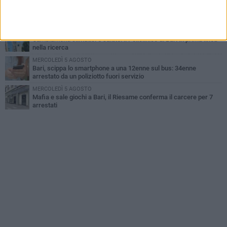
LUNEDÌ 3 AGOSTO
"Le Due Bari", un programma diffuso nei Municipi: tutti gli eventi
della settimana
LUNEDÌ 3 AGOSTO
Cambiamenti climatici e salute: il Policlinico di Bari in prima linea
nella ricerca
MERCOLEDÌ 5 AGOSTO
Bari, scippa lo smartphone a una 12enne sul bus: 34enne
arrestato da un poliziotto fuori servizio
MERCOLEDÌ 5 AGOSTO
Mafia e sale giochi a Bari, il Riesame conferma il carcere per 7
arrestati