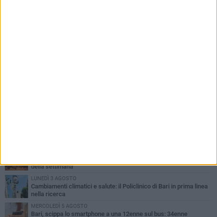
PIÙ LETTI QUESTA SETTIMANA
LUNEDÌ 3 AGOSTO
UEFA Euro 2032, formalizzata la disponibilità dello Stadio San
Nicola. Leccese: «Bari è pronta»
LUNEDÌ 3 AGOSTO
Continua la stagione dei mercati serali a Bari: il calendario di
agosto
LUNEDÌ 3 AGOSTO
"Le Due Bari", un programma diffuso nei Municipi: tutti gli eventi
della settimana
LUNEDÌ 3 AGOSTO
Cambiamenti climatici e salute: il Policlinico di Bari in prima linea
nella ricerca
MERCOLEDÌ 5 AGOSTO
Bari, scippa lo smartphone a una 12enne sul bus: 34enne