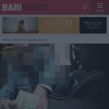
MENU
Home
Notizie e aggiornamenti