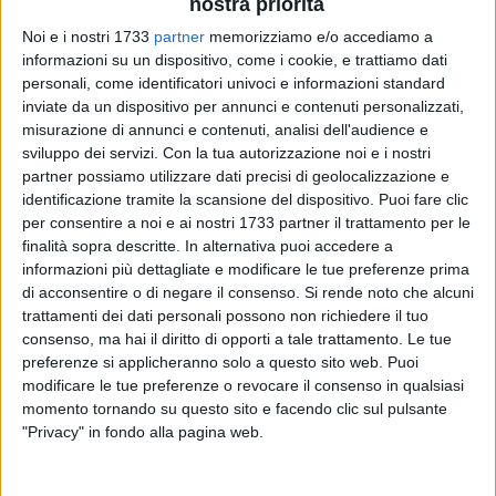
nostra priorità
Noi e i nostri 1733
partner
memorizziamo e/o accediamo a
informazioni su un dispositivo, come i cookie, e trattiamo dati
personali, come identificatori univoci e informazioni standard
inviate da un dispositivo per annunci e contenuti personalizzati,
misurazione di annunci e contenuti, analisi dell'audience e
1
sviluppo dei servizi.
Con la tua autorizzazione noi e i nostri
partner possiamo utilizzare dati precisi di geolocalizzazione e
identificazione tramite la scansione del dispositivo. Puoi fare clic
Gli appalti venduti agli imprenditori amici avrebbero fruttato
per consentire a noi e ai nostri 1733 partner il trattamento per le
decine di migliaia di euro che i tre dirigenti arrestati non
finalità sopra descritte. In alternativa puoi accedere a
sapevano nemmeno più come utilizzare. In alcuni casi
informazioni più dettagliate e modificare le tue preferenze prima
di acconsentire o di negare il consenso.
Si rende noto che alcuni
sarebbero state pagati fino a
30mila euro
, che i vari
Nicola
trattamenti dei dati personali possono non richiedere il tuo
Sansolini, Nicola Iacobellis e Concetta Sciannimanico
non
consenso, ma hai il diritto di opporti a tale trattamento. Le tue
sapevano più come spendere.
preferenze si applicheranno solo a questo sito web. Puoi
modificare le tue preferenze o revocare il consenso in qualsiasi
I tre, intanto, arrestati e trasferiti in carcere nell'ambito
momento tornando su questo sito e facendo clic sul pulsante
dell'inchiesta su un presunto giro di tangenti legati agli
"Privacy" in fondo alla pagina web.
appalti banditi dall'
Azienda Sanitaria Locale di Bari
sono
stati «immediatamente
sospesi dal servizio in via