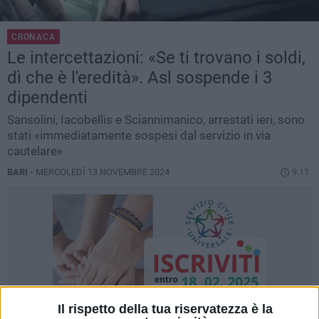
CRONACA
Le intercettazioni: «Se ti trovano i soldi,
dì che è l'eredità». Asl sospende i 3
dipendenti
Sansolini, Iacobellis e Sciannimanico, arrestati ieri, sono
stati «immediatamente sospesi dal servizio in via
cautelare»
BARI -
MERCOLEDÌ 13 NOVEMBRE 2024
9.11
Il rispetto della tua riservatezza è la