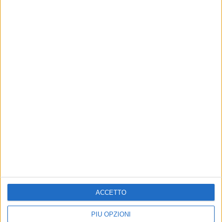
Altri contenuti a tema
ACCETTO
PIÙ OPZIONI
Tangenti all'Asl Bari, due
Arresti per gli appalti all'Asl