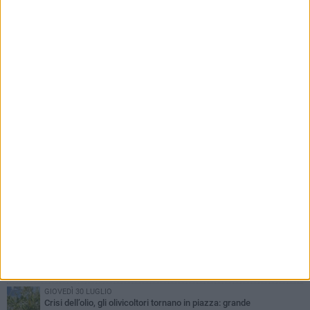
PIÙ LETTI QUESTA SETTIMANA
LUNEDÌ 3 AGOSTO
UEFA Euro 2032, formalizzata la disponibilità dello Stadio San
Nicola. Leccese: «Bari è pronta»
LUNEDÌ 3 AGOSTO
Continua la stagione dei mercati serali a Bari: il calendario di
agosto
LUNEDÌ 3 AGOSTO
"Le Due Bari", un programma diffuso nei Municipi: tutti gli eventi
della settimana
VENERDÌ 31 LUGLIO
Al via l'89ª Campionaria Internazionale della Fiera del Levante di
Bari: presente Giorgia Meloni
GIOVEDÌ 30 LUGLIO
Crisi dell’olio, gli olivicoltori tornano in piazza: grande