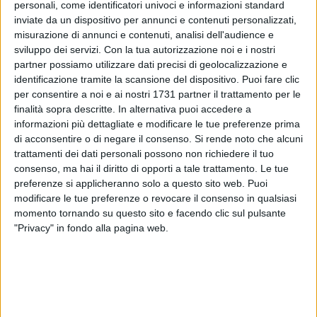
personali, come identificatori univoci e informazioni standard
inviate da un dispositivo per annunci e contenuti personalizzati,
12
A cura di
misurazione di annunci e contenuti, analisi dell'audience e
GIANLUCA BATTISTA
sviluppo dei servizi.
Con la tua autorizzazione noi e i nostri
partner possiamo utilizzare dati precisi di geolocalizzazione e
identificazione tramite la scansione del dispositivo. Puoi fare clic
per consentire a noi e ai nostri 1731 partner il trattamento per le
Mancavano ormai dal 2023, ma nel 2026 torneranno a
finalità sopra descritte. In alternativa puoi accedere a
solcare i cieli di Bari, dopo essere stati per due anni
informazioni più dettagliate e modificare le tue preferenze prima
consecutivamente a Giovinazzo e poi a Barletta la scorsa
di acconsentire o di negare il consenso.
Si rende noto che alcuni
estate.
trattamenti dei dati personali possono non richiedere il tuo
consenso, ma hai il diritto di opporti a tale trattamento. Le tue
Le
Frecce Tricolori
solcheranno i cieli baresi
l'8 maggio
preferenze si applicheranno solo a questo sito web. Puoi
modificare le tue preferenze o revocare il consenso in qualsiasi
2026
per la
Festa e la sagra in onore di San Nicola,
ora è
momento tornando su questo sito e facendo clic sul pulsante
ufficiale. La pubblicazione del calendario delle esibizioni
"Privacy" in fondo alla pagina web.
della Pattuglia Acrobatica Nazionale dell'Aeronautica
Militare da parte dell'Aero Club d'Italia ha sancito il ritorno
nel capoluogo regionale. Le Frecce Tricolori non si
esibiranno in un semplice sorvolo, come accadde nella
passata edizione, ma tornerà sul lungomare l'Air Show, come