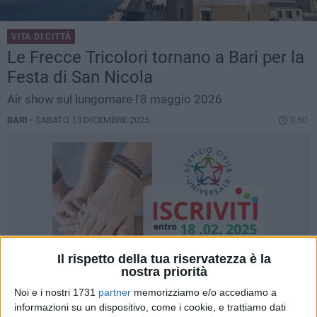
VITA DI CITTÀ
Le Frecce Tricolori tornano a Bari per la
Festa di San Nicola
Air show sul lungomare l'8 maggio 2026
BARI -
SABATO 13 DICEMBRE 2025
0.50
Il rispetto della tua riservatezza è la
nostra priorità
Noi e i nostri 1731
partner
memorizziamo e/o accediamo a
informazioni su un dispositivo, come i cookie, e trattiamo dati