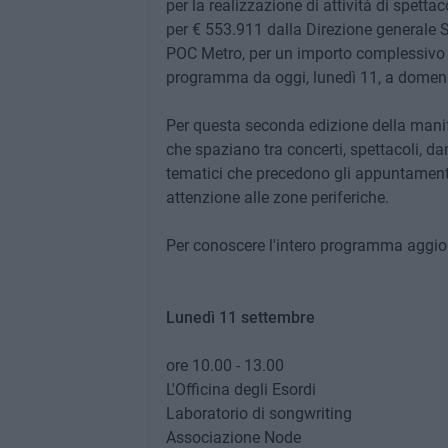
per la realizzazione di attività di spettac
per € 553.911 dalla Direzione generale S
POC Metro, per un importo complessivo d
programma da oggi, lunedì 11, a domen
Per questa seconda edizione della manife
che spaziano tra concerti, spettacoli, da
tematici che precedono gli appuntamenti in
attenzione alle zone periferiche.
Per conoscere l'intero programma aggi
Lunedì 11 settembre
ore 10.00 - 13.00
L'Officina degli Esordi
Laboratorio di songwriting
Associazione Node