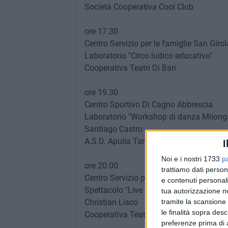
Società Cooperativa Cool Club
ore 17.30
Centro Servizio per le famiglie San Gir
Laboratorio "Circo ludico educativo"
Cooperativa Teatri Di Bari
ore 19.30
Centro Sportivo Di Cagno Abbrescia
Laboratorio "Workshop di danza Milong
Santiago Castro
A.S.D. Apulia Tango
I
Noi e i nostri 1733
p
ore 20.00
trattiamo dati person
Centro Servizio per le famiglie San Gir
e contenuti personali
Spettacolo "Live Gravity"
tua autorizzazione no
Christian Lisco
tramite la scansione 
le finalità sopra des
Cooperativa Teatri Di Bari
preferenze prima di 