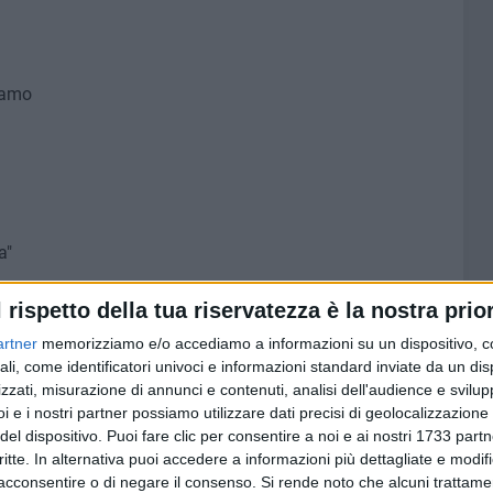
olamo
a"
l rispetto della tua riservatezza è la nostra prior
artner
memorizziamo e/o accediamo a informazioni su un dispositivo, c
ali, come identificatori univoci e informazioni standard inviate da un di
olamo
zzati, misurazione di annunci e contenuti, analisi dell'audience e svilupp
i e i nostri partner possiamo utilizzare dati precisi di geolocalizzazione 
del dispositivo. Puoi fare clic per consentire a noi e ai nostri 1733 partn
critte. In alternativa puoi accedere a informazioni più dettagliate e modif
acconsentire o di negare il consenso.
Si rende noto che alcuni trattamen