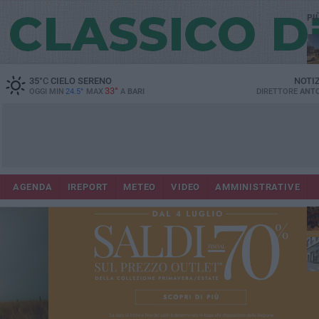
PI
Co
35
°C
CIELO SERENO
NOTI
33°
OGGI MIN
24.5°
MAX
A
BARI
DIRETTORE
ANTO
AGENDA
IREPORT
METEO
VIDEO
AMMINISTRATIVE
Lec