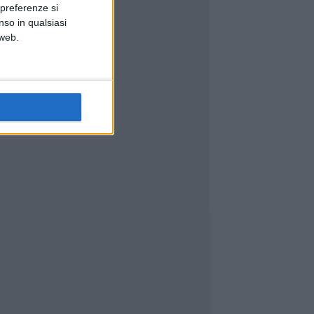
 preferenze si
nso in qualsiasi
 web.