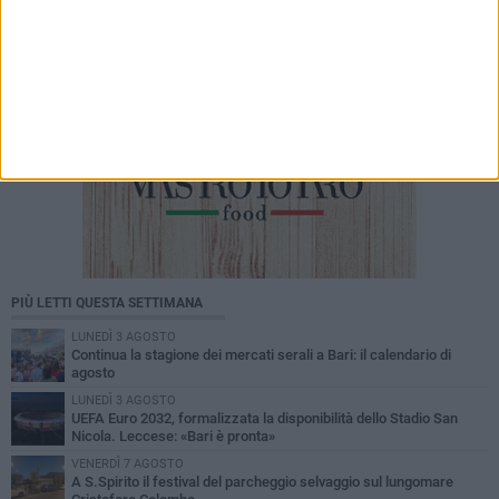
PIÙ LETTI QUESTA SETTIMANA
LUNEDÌ 3 AGOSTO
Continua la stagione dei mercati serali a Bari: il calendario di
agosto
LUNEDÌ 3 AGOSTO
UEFA Euro 2032, formalizzata la disponibilità dello Stadio San
Nicola. Leccese: «Bari è pronta»
VENERDÌ 7 AGOSTO
A S.Spirito il festival del parcheggio selvaggio sul lungomare