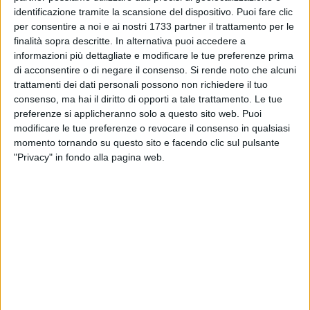
periferiche della città.
identificazione tramite la scansione del dispositivo. Puoi fare clic
per consentire a noi e ai nostri 1733 partner il trattamento per le
«Siamo particolarmente soddisfatti per la grande
finalità sopra descritte. In alternativa puoi accedere a
partecipazione di pubblico registrata in occasione degli
informazioni più dettagliate e modificare le tue preferenze prima
eventi del programma delle due Bari, che da giugno a
di acconsentire o di negare il consenso.
Si rende noto che alcuni
settembre ha visto una grande rivoluzione culturale dal
trattamenti dei dati personali possono non richiedere il tuo
consenso, ma hai il diritto di opporti a tale trattamento. Le tue
basso - commenta l'assessora alle Culture
Ines Pierucci
-.
preferenze si applicheranno solo a questo sito web. Puoi
Gli spettacoli sono stati il punto di arrivo di tanti laboratori
modificare le tue preferenze o revocare il consenso in qualsiasi
realizzati con gli abitanti di tutti i quartieri che si sono
momento tornando su questo sito e facendo clic sul pulsante
spostati in tutta la città, in alcuni casi con una
"Privacy" in fondo alla pagina web.
contemporaneità temporale che ha restituito ogni giorno, a
ognuno dei quartieri, un'occasione di intrattenimento.
Ringrazio tutti gli operatori culturali che con professionalità
e determinazione hanno animato la città con un programma
di altissima qualità, trasversale nei generi e nella
distribuzione territoriale e temporale. Dalle famiglie alle
nuove generazioni, dagli appassionati di tango alla danza
aerea, dalla musica rap alla storia del rock, dal cantautorato
di eccezione al teatro-circo, ci siamo rivolti a tutti,