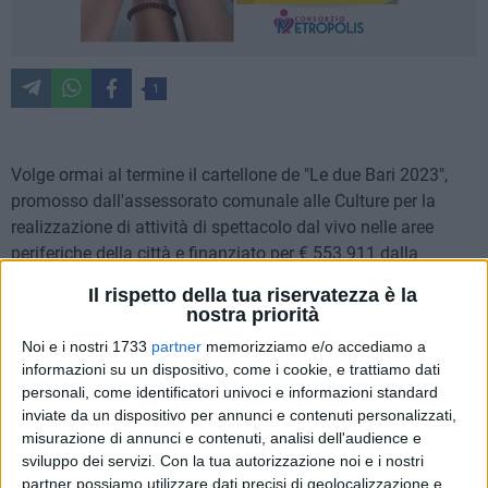
1
Volge ormai al termine il cartellone de "Le due Bari 2023",
promosso dall'assessorato comunale alle Culture per la
realizzazione di attività di spettacolo dal vivo nelle aree
periferiche della città e finanziato per € 553.911 dalla
Direzione generale Spettacolo del MiC e per € 960.074 a
Il rispetto della tua riservatezza è la
valere sulle risorse POC Metro, per un importo complessivo
nostra priorità
di € 1.513.985.
Noi e i nostri 1733
partner
memorizziamo e/o accediamo a
informazioni su un dispositivo, come i cookie, e trattiamo dati
Per questa seconda edizione della manifestazione sono stati
personali, come identificatori univoci e informazioni standard
oltre 350 gli eventi in programma, tutti gratuiti, tra concerti,
inviate da un dispositivo per annunci e contenuti personalizzati,
spettacoli, danza, teatro e arti circensi, accompagnati da
misurazione di annunci e contenuti, analisi dell'audience e
sviluppo dei servizi.
Con la tua autorizzazione noi e i nostri
laboratori tematici, con una particolare attenzione alle zone
partner possiamo utilizzare dati precisi di geolocalizzazione e