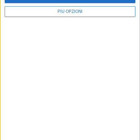
PIÙ OPZIONI
Altri contenuti a tema