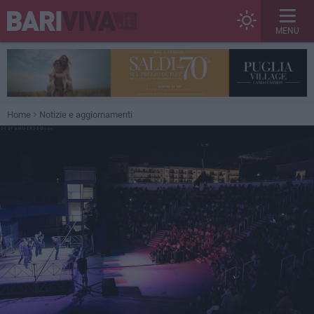
MENU
Home
Notizie e aggiornamenti