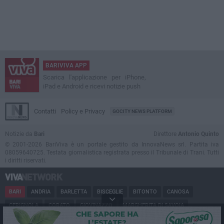
BARIVIVA APP
Scarica l'applicazione per iPhone,
iPad e Android e ricevi notizie push
Contatti
Policy e Privacy
GOCITY NEWS PLATFORM
Notizie da
Bari
Direttore
Antonio Quinto
© 2001-2026 BariViva è un portale gestito da InnovaNews srl. Partita iva
08059640725. Testata giornalistica registrata presso il Tribunale di Trani. Tutti
i diritti riservati.
BARI
ANDRIA
BARLETTA
BISCEGLIE
BITONTO
CANOSA
CERIGNOLA
CORATO
GIOVINAZZO
MARGHERITA DI SAVOIA
MINERVINO
MODUGNO
MOLFETTA
PUGLIA
RUVO