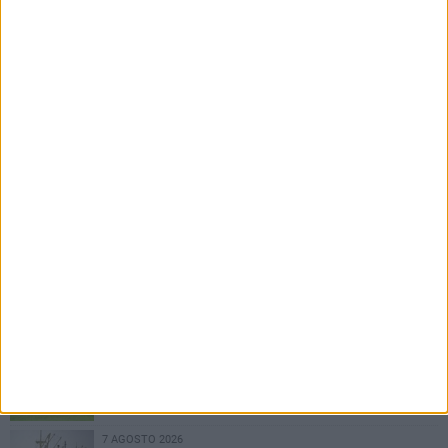
arrivato a Bari a bordo della nave Vlora
7 AGOSTO 2026
Due aggressioni in pochi giorni tra Bari e
Corato: le vittime hanno 17 anni
7 AGOSTO 2026
Visita del Console Generale degli Stati Uniti
d’America a Napoli: l'incontro con il prefetto di
Bari
7 AGOSTO 2026
Serie C, scossone nel girone C: il Catania verso
la penalizzazione
7 AGOSTO 2026
Mercato Bari, Verreth all'addio
7 AGOSTO 2026