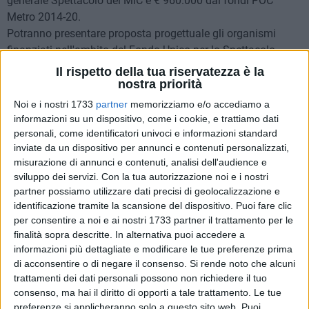
generale Spettacolo del MiC e € 960.000 dai fondi POC
Metro 2014-20.
Potranno presentare proposta progettuale gli organismi
finanziati nell'ambito del Fondo Unico per lo Spettacolo
ovvero gli organismi professionali operanti nel settore dello
Il rispetto della tua riservatezza è la
spettacolo dal vivo da almeno tre anni (come risultanti dagli
nostra priorità
oneri versati al Fondo Pensioni lavoratori dello spettacolo)
Noi e i nostri 1733
partner
memorizziamo e/o accediamo a
che abbiano i requisiti previsti all'art. 3 dell'avviso.ù
informazioni su un dispositivo, come i cookie, e trattiamo dati
personali, come identificatori univoci e informazioni standard
inviate da un dispositivo per annunci e contenuti personalizzati,
A esito dell'istruttoria, affidata a una commissione a tal fine
misurazione di annunci e contenuti, analisi dell'audience e
nominata, il Comune di Bari riconoscerà un contributo
sviluppo dei servizi.
Con la tua autorizzazione noi e i nostri
compreso tra un minimo di € 40.000 e un massimo di €
partner possiamo utilizzare dati precisi di geolocalizzazione e
70.000 alle proposte di spettacolo dal vivo valutate
identificazione tramite la scansione del dispositivo. Puoi fare clic
positivamente e che avranno totalizzato un punteggio di
per consentire a noi e ai nostri 1733 partner il trattamento per le
almeno 70/100 sino ad esaurimento delle risorse disponibili.
finalità sopra descritte. In alternativa puoi accedere a
informazioni più dettagliate e modificare le tue preferenze prima
di acconsentire o di negare il consenso.
Si rende noto che alcuni
Le proposte progettuali, unitamente alla domanda di
trattamenti dei dati personali possono non richiedere il tuo
partecipazione e alla documentazione richiesta, dovranno
consenso, ma hai il diritto di opporti a tale trattamento. Le tue
pervenire entro le ore 12 del 20 maggio 2025 esclusivamente
preferenze si applicheranno solo a questo sito web. Puoi