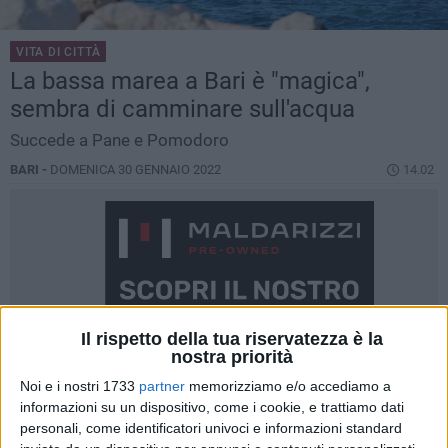
VITA DI CITTÀ
La bassa marea a Bari è "magica",
sembra di camminare sull'acqua
Succede a Pane e Pomodoro
BARI -
DOMENICA 30 GENNAIO 2022
14.02
Il rispetto della tua riservatezza è la
nostra priorità
Noi e i nostri 1733
partner
memorizziamo e/o accediamo a
informazioni su un dispositivo, come i cookie, e trattiamo dati
personali, come identificatori univoci e informazioni standard