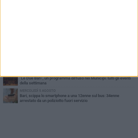
LUNEDÌ 3 AGOSTO
Continua la stagione dei mercati serali a Bari: il calendario di
agosto
LUNEDÌ 3 AGOSTO
UEFA Euro 2032, formalizzata la disponibilità dello Stadio San
Nicola. Leccese: «Bari è pronta»
VENERDÌ 7 AGOSTO
A S.Spirito il festival del parcheggio selvaggio sul lungomare
Cristoforo Colombo
GIOVEDÌ 6 AGOSTO
Città Metropolitana di Bari, riaperti i termini per diverse posizioni
lavorative
LUNEDÌ 3 AGOSTO
"Le Due Bari", un programma diffuso nei Municipi: tutti gli eventi
della settimana
MERCOLEDÌ 5 AGOSTO
Bari, scippa lo smartphone a una 12enne sul bus: 34enne
arrestato da un poliziotto fuori servizio