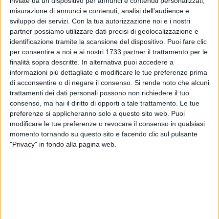
inviate da un dispositivo per annunci e contenuti personalizzati,
misurazione di annunci e contenuti, analisi dell'audience e
sviluppo dei servizi.
Con la tua autorizzazione noi e i nostri
103
partner possiamo utilizzare dati precisi di geolocalizzazione e
identificazione tramite la scansione del dispositivo. Puoi fare clic
per consentire a noi e ai nostri 1733 partner il trattamento per le
Illusioni della bassa marea a Pane e Pomodoro. L'acqua del
finalità sopra descritte. In alternativa puoi accedere a
mare si è ritirata così tanto da sembrare di camminare
informazioni più dettagliate e modificare le tue preferenze prima
di acconsentire o di negare il consenso.
Si rende noto che alcuni
sull'acqua. Si sono creati infatti due percorsi dalla spiaggia
trattamenti dei dati personali possono non richiedere il tuo
ai frangiflutti.
consenso, ma hai il diritto di opporti a tale trattamento. Le tue
preferenze si applicheranno solo a questo sito web. Puoi
«Non ho resistito anche io a venire a vedere la nuova magia
modificare le tue preferenze o revocare il consenso in qualsiasi
di Pane e pomodoro - ha scritto via social Decaro - Le
momento tornando su questo sito e facendo clic sul pulsante
correnti e la bassa marea hanno creato una lingua di sabbia
"Privacy" in fondo alla pagina web.
fino ai frangiflutti. Sembra di camminare sull'acqua».
8 AGOSTO 2026
Mercato in uscita, anche Dickmann lascia Bari