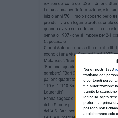
revisori dei conti dell'USSI - Unione Sta
La passione per l'informazione, e in part
inizio anni '70, il ruolo ricoperto per olt
prende il via un legame professionale con
quando aveva solo otto anni, in occasione
gennaio 1937 - che si impose per 2-1 con 
Capocasale.
Gianni Antonucci ha scritto diciotto libri 
sogno di una vita. Cominciò nel 1977 con 
Matarrese", "Bari in serie A", "Angelo De 
I
"Bari una squadra, una città", "La Puglia, il
Noi e i nostri 1733
p
gambero", "Bari 90, 1908-1998", "Bari e il 
trattiamo dati person
pallone quadrato - il Bari dal centenario
e contenuti personali
110 e…", "110 Bari, dalle ceneri alla rinas
tua autorizzazione no
tramite la scansione 
Laurentiis".
le finalità sopra des
Penna sagace e stilettate come poche, ha
preferenze prima di 
dello Sport e per sedici è stato direttore 
possono non richieder
dell'A.S. Bari, per il quale ha messo a di
applicheranno solo a
Le sue numerose pubblicazioni hanno rac