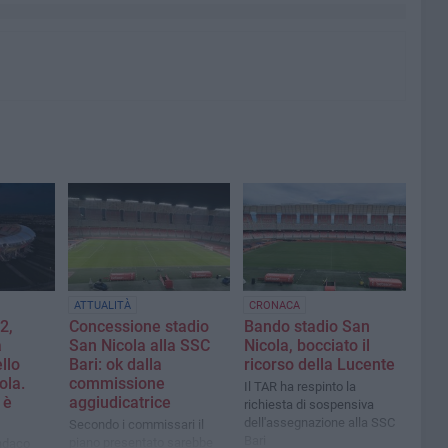
ATTUALITÀ
CRONACA
2,
Concessione stadio
Bando stadio San
a
San Nicola alla SSC
Nicola, bocciato il
llo
Bari: ok dalla
ricorso della Lucente
ola.
commissione
Il TAR ha respinto la
 è
aggiudicatrice
richiesta di sospensiva
dell'assegnazione alla SSC
Secondo i commissari il
Bari
piano presentato sarebbe
indaco