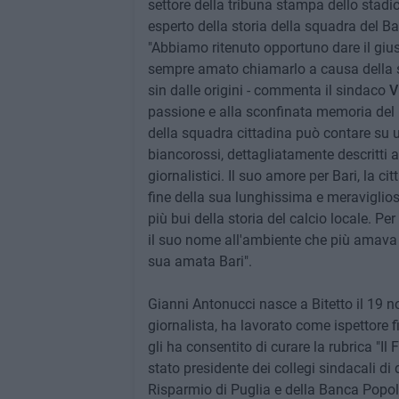
settore della tribuna stampa dello stad
esperto della storia della squadra del B
"Abbiamo ritenuto opportuno dare il gius
sempre amato chiamarlo a causa della su
sin dalle origini - commenta il sindaco
V
passione e alla sconfinata memoria del m
della squadra cittadina può contare su un
biancorossi, dettagliatamente descritti a
giornalistici. Il suo amore per Bari, la c
fine della sua lunghissima e meravigli
più bui della storia del calcio locale. 
il suo nome all'ambiente che più amava e
sua amata Bari".
Gianni Antonucci nasce a Bitetto il 19
giornalista, ha lavorato come ispettore f
gli ha consentito di curare la rubrica "I
stato presidente dei collegi sindacali di
Risparmio di Puglia e della Banca Popolar