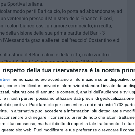
mpa Sportiva Italiana.
icolar modo per il Bari calcio, lo porta ad abbandonare, ad
re un ventennio presso il Ministero delle Finanze. E così,
 i colori biancorossi, un amore cominciato, in realtà,
 della visione della sua prima partita del Bari - 3
l'Alessandria grazie alle reti del "reuccio" Costantino e di
sulla storia del Bari calcio e della città, realizzando il
"Bari Sì, Bari No", per proseguire con "Il Bari dei
Palo, una vita per il Bari", "Bari ottanta anni 1908-1988",
l rispetto della tua riservatezza è la nostra prior
 Mondiale, il Bari", "Il Bari e Platt", "Bari, l'anno del
artner
memorizziamo e/o accediamo a informazioni su un dispositivo, c
Bari 1908-2008", "Bari stella del Sud", "Bari 30 in A", "Il
ali, come identificatori univoci e informazioni standard inviate da un di
 al nuovo club dopo il crac", "Leggenda biancorossa", "Bari
zzati, misurazione di annunci e contenuti, analisi dell'audience e svilupp
cita" e terminare con il suo ultimo lavoro " Il Bari e l'era De
i e i nostri partner possiamo utilizzare dati precisi di geolocalizzazione 
del dispositivo. Puoi fare clic per consentire a noi e ai nostri 1733 partn
critte. In alternativa puoi accedere a informazioni più dettagliate e modif
 diretto per dodici anni la redazione pugliese del Corriere
acconsentire o di negare il consenso.
Si rende noto che alcuni trattamen
editoriale del mensile "Il Bari", pubblicazione ufficiale
e il tuo consenso, ma hai il diritto di opporti a tale trattamento. Le tue
sposizione il suo vasto archivio.
 questo sito web. Puoi modificare le tue preferenze o revocare il conse
contato con minuzia e passione le gesta, i protagonisti