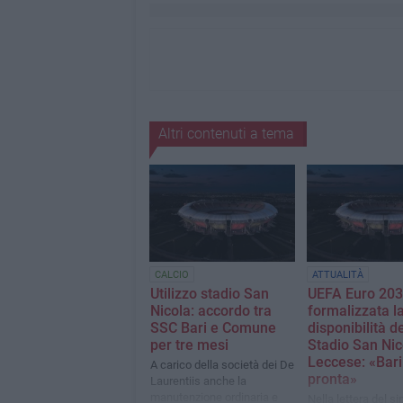
Altri contenuti a tema
CALCIO
ATTUALITÀ
Utilizzo stadio San
UEFA Euro 203
Nicola: accordo tra
formalizzata l
SSC Bari e Comune
disponibilità de
per tre mesi
Stadio San Nic
Leccese: «Bari
A carico della società dei De
pronta»
Laurentiis anche la
manutenzione ordinaria e
Nella lettera del s