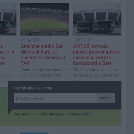
idoneo
tà di
corso
profilo
ATTUALITÀ
ATTUALITÀ
to
Gestione stadio San
AMTAB, attivato
ario in
Nicola di Bari: La
piano straordinario in
Max
Lucente fa ricorso al
occasione di Eros
ano
TAR
Ramazzotti a Bari
L'amministrazione comunale
Tutte le informazioni utili a
si è vista notificare l'atto
chi dovrà raggiungere il San
ngere lo
Nicola
sta, 1400
park
Iscriviti alla Newsletter
Iscriviti
Iscrivendoti accetti i
termini
e la
privacy policy