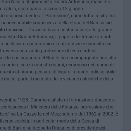
io San Nicola al giornalista Gianni Antonucci, massimo
ari calcio, scomparso lo scorso 13 giugno.
to riconoscimento al "Professore", come tutta la città ha
a inesauribile conoscenza della storia del Bari calcio,
ito Leccese
-. Grazie al lavoro instancabile, alla grande
aestro Gianni Antonucci, il popolo dei tifosi e amanti
 ricchissimo patrimonio di dati, notizie e curiosità sui
ttraverso una vasta produzione di testi e articoli
ittà e la sua squadra del Bari lo ha accompagnato fino alla
osa carriera senza mai attenuarsi, nemmeno nei momenti
Per questo abbiamo pensato di legare in modo indissolubile
 da cui parte il racconto delle vicende calcistiche della
 novembre 1928. Commercialista di formazione, docente e
iscale presso il Ministero delle Finanze, professione che
l Fisco" su La Gazzetta del Mezzogiorno dal 1962 al 2002. È
 diverse società, in particolar modo della Cassa di
e di Bari, e ha ricoperto l'incarico di presidente dei