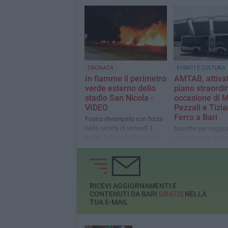
straordinaria del manto
richiama la necessi
erboso
individuare un per
sostenibile sotto il 
economico
CRONACA
EVENTI E CULTURA
In fiamme il perimetro
AMTAB, attiva
verde esterno dello
piano straordin
stadio San Nicola -
occasione di 
VIDEO
Pezzali e Tizi
Ferro a Bari
Fuoco divampato con forza
nella serata di venerdì 3
Navette per raggiu
luglio. Sul posto i Vigili del
stadio e aree di so
Fuoco
posti auto nel Poli
RICEVI AGGIORNAMENTI E
CONTENUTI DA BARI
GRATIS
NELLA
TUA E-MAIL