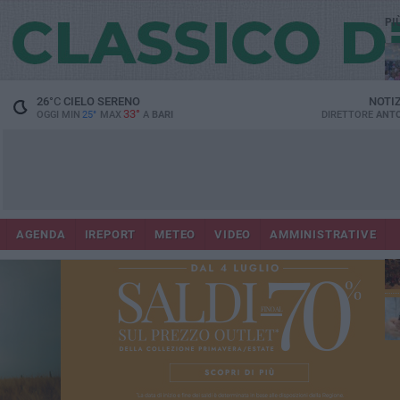
PI
26
°C
CIELO SERENO
NOTI
33°
OGGI MIN
25°
MAX
A
BARI
DIRETTORE
ANTO
Lec
Co
AGENDA
IREPORT
METEO
VIDEO
AMMINISTRATIVE
fuo