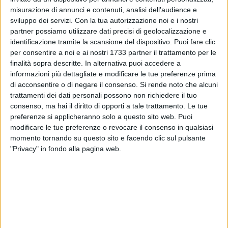
misurazione di annunci e contenuti, analisi dell'audience e
sviluppo dei servizi.
Con la tua autorizzazione noi e i nostri
partner possiamo utilizzare dati precisi di geolocalizzazione e
identificazione tramite la scansione del dispositivo. Puoi fare clic
per consentire a noi e ai nostri 1733 partner il trattamento per le
finalità sopra descritte. In alternativa puoi accedere a
informazioni più dettagliate e modificare le tue preferenze prima
Incidente sulla SS16 tra l'uscita autostradale carreggiata
di acconsentire o di negare il consenso.
Si rende noto che alcuni
Sud e uscita Santa Caterina. Coinvolta un'autovettura Fiat
trattamenti dei dati personali possono non richiedere il tuo
Punto, un furgoncino Surgelati e un tir alimentari.
consenso, ma hai il diritto di opporti a tale trattamento. Le tue
preferenze si applicheranno solo a questo sito web. Puoi
Sul posto la polizia stradale e i sanitari del servizio 118. La
modificare le tue preferenze o revocare il consenso in qualsiasi
persona occupante la Fiat Punto è stata ricoverata al
momento tornando su questo sito e facendo clic sul pulsante
"Privacy" in fondo alla pagina web.
Policlinico di Bari.
7 AGOSTO 2026
Due aggressioni in pochi giorni tra Bari e
Corato: le vittime hanno 17 anni
7 AGOSTO 2026