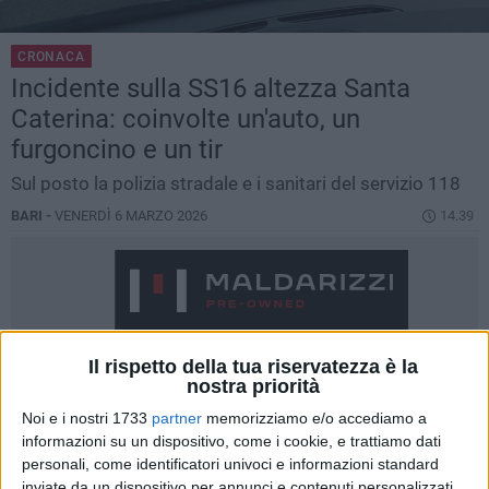
CRONACA
Incidente sulla SS16 altezza Santa
Caterina: coinvolte un'auto, un
furgoncino e un tir
Sul posto la polizia stradale e i sanitari del servizio 118
BARI -
VENERDÌ 6 MARZO 2026
14.39
Il rispetto della tua riservatezza è la
nostra priorità
Noi e i nostri 1733
partner
memorizziamo e/o accediamo a
informazioni su un dispositivo, come i cookie, e trattiamo dati
personali, come identificatori univoci e informazioni standard
inviate da un dispositivo per annunci e contenuti personalizzati,