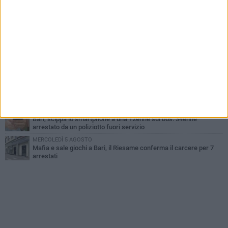
UEFA Euro 2032, formalizzata la disponibilità dello Stadio San
Nicola. Leccese: «Bari è pronta»
LUNEDÌ 3 AGOSTO
Continua la stagione dei mercati serali a Bari: il calendario di
agosto
LUNEDÌ 3 AGOSTO
"Le Due Bari", un programma diffuso nei Municipi: tutti gli eventi
della settimana
LUNEDÌ 3 AGOSTO
Cambiamenti climatici e salute: il Policlinico di Bari in prima linea
nella ricerca
MERCOLEDÌ 5 AGOSTO
Bari, scippa lo smartphone a una 12enne sul bus: 34enne
arrestato da un poliziotto fuori servizio
MERCOLEDÌ 5 AGOSTO
Mafia e sale giochi a Bari, il Riesame conferma il carcere per 7
arrestati