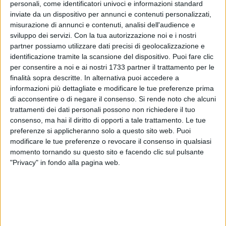
personali, come identificatori univoci e informazioni standard
inviate da un dispositivo per annunci e contenuti personalizzati,
misurazione di annunci e contenuti, analisi dell'audience e
sviluppo dei servizi.
Con la tua autorizzazione noi e i nostri
partner possiamo utilizzare dati precisi di geolocalizzazione e
identificazione tramite la scansione del dispositivo. Puoi fare clic
per consentire a noi e ai nostri 1733 partner il trattamento per le
finalità sopra descritte. In alternativa puoi accedere a
«La ASL Bari condanna fermamente la vile aggressione ai
informazioni più dettagliate e modificare le tue preferenze prima
danni di un infermiere del 118, proprio mentre prestava
di acconsentire o di negare il consenso.
Si rende noto che alcuni
soccorso: si tratta di un gesto inqualificabile, di una violenza
trattamenti dei dati personali possono non richiedere il tuo
del tutto immotivata, che non può essere tollerata anche
consenso, ma hai il diritto di opporti a tale trattamento. Le tue
preferenze si applicheranno solo a questo sito web. Puoi
perché compromette il regolare svolgimento di un pubblico
modificare le tue preferenze o revocare il consenso in qualsiasi
servizio di emergenza. Ho espresso direttamente la mia
momento tornando su questo sito e facendo clic sul pulsante
solidarietà al nostro infermiere al quale, oltre alla vicinanza
"Privacy" in fondo alla pagina web.
umana e professionale, la ASL garantirà tutto il supporto
necessario, compresa la tutela legale».
Così il direttore generale della ASL Bari, Luigi Fruscio, a
seguito della nuova aggressione verificatasi nel turno di