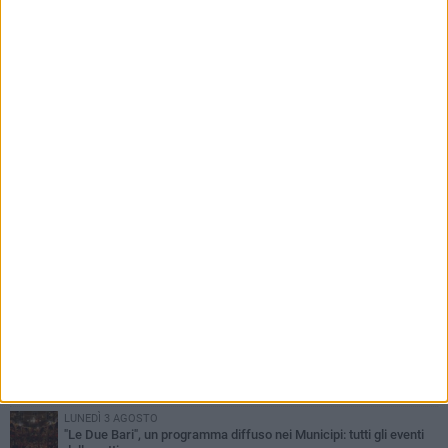
PIÙ LETTI QUESTA SETTIMANA
VENERDÌ 7 AGOSTO
A S.Spirito il festival del parcheggio selvaggio sul lungomare
Cristoforo Colombo
GIOVEDÌ 6 AGOSTO
Città Metropolitana di Bari, riaperti i termini per diverse posizioni
lavorative
LUNEDÌ 3 AGOSTO
Continua la stagione dei mercati serali a Bari: il calendario di
agosto
LUNEDÌ 3 AGOSTO
UEFA Euro 2032, formalizzata la disponibilità dello Stadio San
Nicola. Leccese: «Bari è pronta»
LUNEDÌ 3 AGOSTO
"Le Due Bari", un programma diffuso nei Municipi: tutti gli eventi