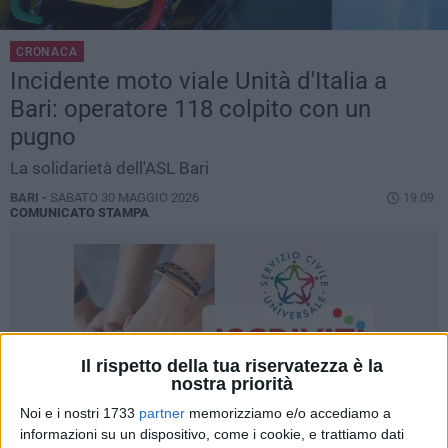
CRONACA
Incidente moto viale Unità d'Italia a
Bari: operatore 118 colpito con un
pugno
La solidarietà dell'ASL Bari
BARI -
SABATO 30 MAGGIO 2026
19.09
COMUNICATO STAMPA
Il rispetto della tua riservatezza è la
nostra priorità
Noi e i nostri 1733
partner
memorizziamo e/o accediamo a
informazioni su un dispositivo, come i cookie, e trattiamo dati